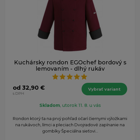
Kuchársky rondon EGOchef bordový s
lemovaním - dlhý rukáv
od 32,90 €
Vybrať variant
s DPH
Skladom
, utorok 11. 8. u vás
Rondon ktorý ťa na prvý pohľad očarí čiernymi výložkami
na rukávoch, límci a pleciach Dvojradové zapínanie na
gombíky Špeciálna sieťovi...