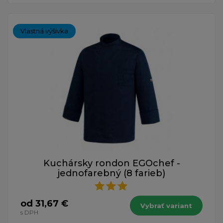
Vlastná výšivka
Kuchársky rondon EGOchef -
jednofarebný (8 farieb)
od 31,67 €
Vybrať variant
s DPH