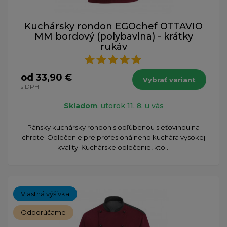
Kuchársky rondon EGOchef OTTAVIO
MM bordový (polybavlna) - krátky
rukáv
od 33,90 €
Vybrať variant
s DPH
Skladom
, utorok 11. 8. u vás
Pánsky kuchársky rondon s obľúbenou sieťovinou na
chrbte. Oblečenie pre profesionálneho kuchára vysokej
kvality. Kuchárske oblečenie, kto...
Vlastná výšivka
Odporúčame