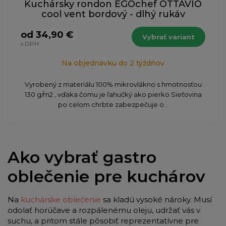
Kuchársky rondon EGOchef OTTAVIO
cool vent bordový - dlhý rukáv
od 34,90 €
Vybrať variant
s DPH
Na objednávku do 2 týždňov
​Vyrobený z materiálu 100% mikrovlákno s hmotnosťou
130 g/m2 , vďaka čomu je ľahučký ako pierko Sieťovina
po celom chrbte zabezpečuje o...
Ako vybrať gastro
oblečenie pre kuchárov
Na
kuchárske oblečenie
sa kladú vysoké nároky. Musí
odolať horúčave a rozpálenému oleju, udržať vás v
suchu, a pritom stále pôsobiť reprezentatívne pre