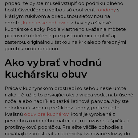
prípad, že by ste museli vstúpiť do podniku plného
hostí. Osvedčenou voľbou sú cool vent
rondony
s
krátkym rukávom a priedušnou sieťovinou na
chrbte,
kuchárske nohavice
z bavlny a štýlové
kuchárske čiapky. Podľa vlastného uváženia môžete
pracovné oblečenie pre gastronómiu doplniť aj
zásterou, originálnou šatkou na krk alebo farebnými
gombíkmi do rondonu.
Ako vybrať vhodnú
kuchársku obuv
Práca v kuchynskom prostredí so sebou nesie určité
riziká – či už je to prskajúci olej a vriaca voda, nabrúsené
nože, alebo napríklad ťažká liatinová panvica. Aby ste
celodennú smenu prežili bez úhony, potrebujete
kvalitnú
obuv pre kuchárov
, ktorá je vyrobená z
pevného a odolného materiálu, má uzavretú špičku a
protišmykovú podrážku. Pre ešte väčšie pohodlie si
neváhajte zaobstarať anatomicky tvarované vložky do