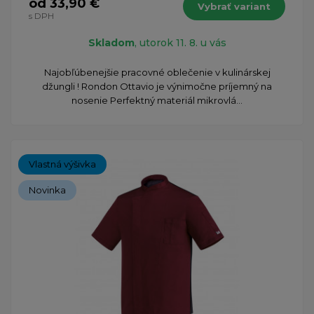
od 33,90 €
Vybrať variant
s DPH
Skladom
, utorok 11. 8. u vás
​Najobľúbenejšie pracovné oblečenie v kulinárskej
džungli ! Rondon Ottavio je výnimočne príjemný na
nosenie Perfektný materiál mikrovlá...
Vlastná výšivka
Novinka