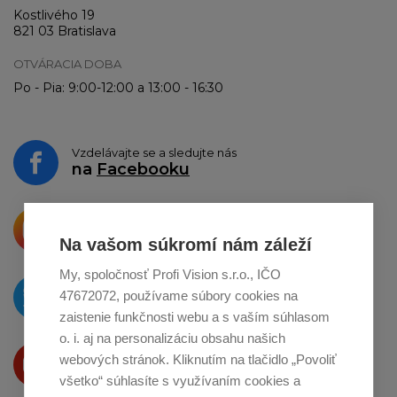
Kostlivého 19
821 03 Bratislava
OTVÁRACIA DOBA
Po - Pia: 9:00-12:00 a 13:00 - 16:30
Vzdelávajte se a sledujte nás
na
Facebooku
Krásne produkty si priamo hovoria
o zdieľanie na
Instagrame
Na vašom súkromí nám záleží
My, spoločnosť Profi Vision s.r.o., IČO
O novinkách píšeme
47672072, používame súbory cookies na
na
Twitteri
zaistenie funkčnosti webu a s vaším súhlasom
o. i. aj na personalizáciu obsahu našich
Produkty Vám predstavujeme
webových stránok. Kliknutím na tlačidlo „Povoliť
na
Youtube
všetko“ súhlasíte s využívaním cookies a