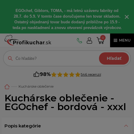
EGOchef, Giblors, TOMA, - má letnú uzáveru fabriky od
×
28.7. do 5.9. V tomto čase doručujeme len tovar skladom.
Ostatný objednaný tovar bude dodaný približne po 15.9 -
teda po naskladnení a znovu otvorení prevádzok výrobcov.
0
MENU
Hľadať
98%
546 recenzií
Kuchárske oblečenie
Kuchárske oblečenie -
EGOchef - bordová - xxxl
Popis kategórie