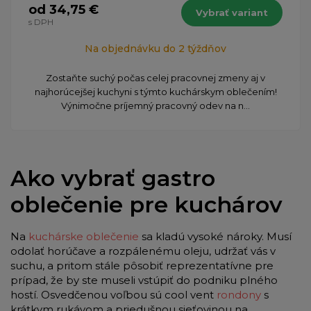
od 34,75 €
Vybrať variant
s DPH
Na objednávku do 2 týždňov
Zostaňte suchý počas celej pracovnej zmeny aj v
najhorúcejšej kuchyni s týmto kuchárskym oblečením!
Výnimočne príjemný pracovný odev na n...
Ako vybrať gastro
oblečenie pre kuchárov
Na
kuchárske oblečenie
sa kladú vysoké nároky. Musí
odolať horúčave a rozpálenému oleju, udržať vás v
suchu, a pritom stále pôsobiť reprezentatívne pre
prípad, že by ste museli vstúpiť do podniku plného
hostí. Osvedčenou voľbou sú cool vent
rondony
s
krátkym rukávom a priedušnou sieťovinou na