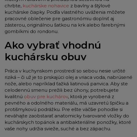
chrbte,
kuchárske nohavice
z bavlny a štýlové
kuchárske čiapky. Podľa vlastného uváženia môžete
pracovné oblečenie pre gastronómiu doplniť aj
zásterou, originálnou šatkou na krk alebo farebnými
gombíkmi do rondonu.
Ako vybrať vhodnú
kuchársku obuv
Práca v kuchynskom prostredí so sebou nesie určité
riziká – či už je to prskajúci olej a vriaca voda, nabrúsené
nože, alebo napríklad ťažká liatinová panvica. Aby ste
celodennú smenu prežili bez úhony, potrebujete
kvalitnú
obuv pre kuchárov
, ktorá je vyrobená z
pevného a odolného materiálu, má uzavretú špičku a
protišmykovú podrážku. Pre ešte väčšie pohodlie si
neváhajte zaobstarať anatomicky tvarované vložky do
kuchárskych topánok a antibakteriálne ponožky, ktoré
vaše nohy udržia svieže, suché a bez zápachu.