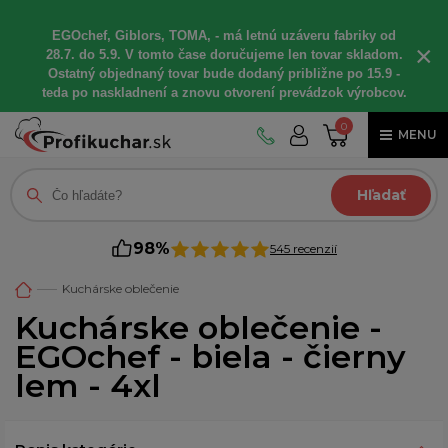
EGOchef, Giblors, TOMA, - má letnú uzáveru fabriky od
×
28.7. do 5.9. V tomto čase doručujeme len tovar skladom.
Ostatný objednaný tovar bude dodaný približne po 15.9 -
teda po naskladnení a znovu otvorení prevádzok výrobcov.
0
MENU
Hľadať
98%
545 recenzií
Kuchárske oblečenie
Kuchárske oblečenie -
EGOchef - biela - čierny
lem - 4xl