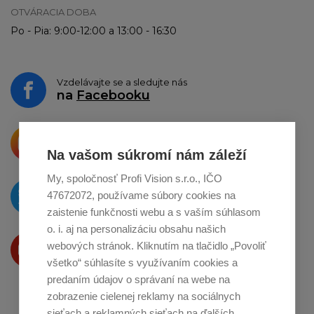
OTVÁRACIA DOBA
Po - Pia: 9:00-12:00 a 13:00 - 16:30
Vzdelávajte se a sledujte nás
na
Facebooku
Krásne produkty si priamo hovoria
o zdieľanie na
Instagrame
Na vašom súkromí nám záleží
My, spoločnosť Profi Vision s.r.o., IČO
O novinkách píšeme
47672072, používame súbory cookies na
na
Twitteri
zaistenie funkčnosti webu a s vaším súhlasom
o. i. aj na personalizáciu obsahu našich
Produkty Vám predstavujeme
webových stránok. Kliknutím na tlačidlo „Povoliť
na
Youtube
všetko“ súhlasíte s využívaním cookies a
predaním údajov o správaní na webe na
zobrazenie cielenej reklamy na sociálnych
sieťach a reklamných sieťach na ďalších