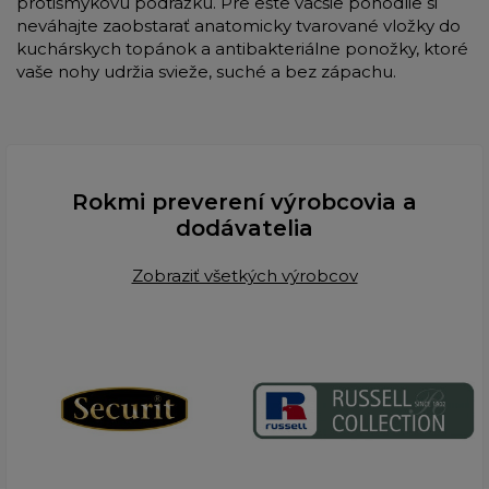
protišmykovú podrážku. Pre ešte väčšie pohodlie si
neváhajte zaobstarať anatomicky tvarované vložky do
kuchárskych topánok a antibakteriálne ponožky, ktoré
vaše nohy udržia svieže, suché a bez zápachu.
Rokmi preverení výrobcovia a
dodávatelia
Zobraziť všetkých výrobcov