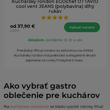
Kuchársky rondon EGOchef OTTAVIO
cool vent JEANS (polybavlna) dlhý
rukáv
od 37,90 €
Vybrať variant
s DPH
Skladom
, pondelok 10. 8. u vás
​Priedušný rifľový rondon so sieťovinou na chrbte
Kuchársky rondon má praktické a elegantné skryté
zapínanie na cvoky Poskytne ti maxi...
Ako vybrať gastro
oblečenie pre kuchárov
Na
kuchárske oblečenie
sa kladú vysoké nároky. Musí