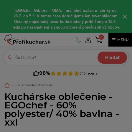
EGOchef, Giblors, TOMA, - má letnú uzáveru fabriky od
×
28.7. do 5.9. V tomto čase doručujeme len tovar skladom.
Ostatný objednaný tovar bude dodaný približne po 15.9 -
teda po naskladnení a znovu otvorení prevádzok výrobcov.
0
MENU
Hľadať
98%
545 recenzií
Kuchárske oblečenie
Kuchárske oblečenie -
EGOchef - 60%
polyester/ 40% bavlna -
xxl