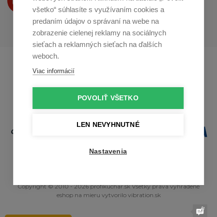
na
Youtube
všetko“ súhlasíte s využívaním cookies a
predaním údajov o správaní na webe na
zobrazenie cielenej reklamy na sociálnych
sieťach a reklamných sieťach na ďalších
weboch.
Profikuchař.cz
Profikoch.at
Viac informácií
Profiszakacs.hu
POVOLIŤ VŠETKO
LEN NEVYHNUTNÉ
Nastavenia
Copyright © 2010 - 2026 profikuchar.sk Všetky práva vyhradené
eshop na mieru
vytvorilo
vibration.sk