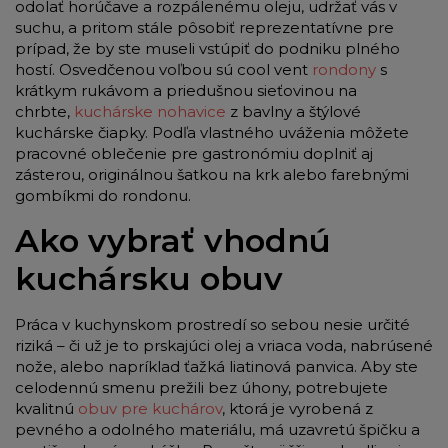
odolať horúčave a rozpálenému oleju, udržať vás v
suchu, a pritom stále pôsobiť reprezentatívne pre
prípad, že by ste museli vstúpiť do podniku plného
hostí. Osvedčenou voľbou sú cool vent
rondony
s
krátkym rukávom a priedušnou sieťovinou na
chrbte,
kuchárske nohavice
z bavlny a štýlové
kuchárske čiapky. Podľa vlastného uváženia môžete
pracovné oblečenie pre gastronómiu doplniť aj
zásterou, originálnou šatkou na krk alebo farebnými
gombíkmi do rondonu.
Ako vybrať vhodnú
kuchársku obuv
Práca v kuchynskom prostredí so sebou nesie určité
riziká – či už je to prskajúci olej a vriaca voda, nabrúsené
nože, alebo napríklad ťažká liatinová panvica. Aby ste
celodennú smenu prežili bez úhony, potrebujete
kvalitnú
obuv pre kuchárov
, ktorá je vyrobená z
pevného a odolného materiálu, má uzavretú špičku a