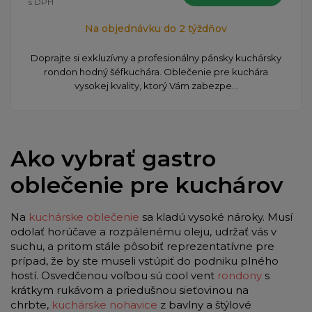
s DPH
Na objednávku do 2 týždňov
Doprajte si exkluzívny a profesionálny pánsky kuchársky
rondon hodný šéfkuchára. Oblečenie pre kuchára
vysokej kvality, ktorý Vám zabezpe...
Ako vybrať gastro
oblečenie pre kuchárov
Na
kuchárske oblečenie
sa kladú vysoké nároky. Musí
odolať horúčave a rozpálenému oleju, udržať vás v
suchu, a pritom stále pôsobiť reprezentatívne pre
prípad, že by ste museli vstúpiť do podniku plného
hostí. Osvedčenou voľbou sú cool vent
rondony
s
krátkym rukávom a priedušnou sieťovinou na
chrbte,
kuchárske nohavice
z bavlny a štýlové