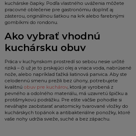
kuchárske čiapky. Podľa vlastného uváženia môžete
pracovné oblečenie pre gastronómiu doplniť aj
zásterou, originálnou šatkou na krk alebo farebnými
gombíkmi do rondonu.
Ako vybrať vhodnú
kuchársku obuv
Práca v kuchynskom prostredí so sebou nesie určité
riziká – či už je to prskajúci olej a vriaca voda, nabrúsené
nože, alebo napríklad ťažká liatinová panvica. Aby ste
celodennú smenu prežili bez úhony, potrebujete
kvalitnú
obuv pre kuchárov
, ktorá je vyrobená z
pevného a odolného materiálu, má uzavretú špičku a
protišmykovú podrážku. Pre ešte väčšie pohodlie si
neváhajte zaobstarať anatomicky tvarované vložky do
kuchárskych topánok a antibakteriálne ponožky, ktoré
vaše nohy udržia svieže, suché a bez zápachu.