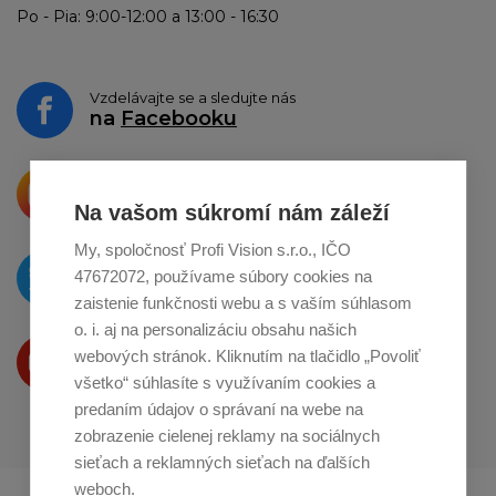
Po - Pia: 9:00-12:00 a 13:00 - 16:30
Vzdelávajte se a sledujte nás
na
Facebooku
Krásne produkty si priamo hovoria
o zdieľanie na
Instagrame
Na vašom súkromí nám záleží
My, spoločnosť Profi Vision s.r.o., IČO
O novinkách píšeme
47672072, používame súbory cookies na
na
Twitteri
zaistenie funkčnosti webu a s vaším súhlasom
o. i. aj na personalizáciu obsahu našich
Produkty Vám predstavujeme
webových stránok. Kliknutím na tlačidlo „Povoliť
na
Youtube
všetko“ súhlasíte s využívaním cookies a
predaním údajov o správaní na webe na
zobrazenie cielenej reklamy na sociálnych
sieťach a reklamných sieťach na ďalších
weboch.