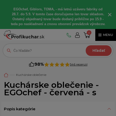
EGOchef, Giblors, TOMA, - má letnú uzáveru fabriky od
×
28.7. do 5.9. V tomto čase doručujeme len tovar skladom.
Ostatný objednaný tovar bude dodaný približne po 15.9 -
teda po naskladnení a znovu otvorení prevádzok výrobcov.
0
MENU
Hľadať
98%
546 recenzií
Kuchárske oblečenie
Kuchárske oblečenie -
EGOchef - červená - s
Popis kategórie