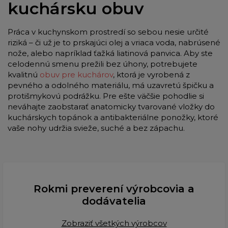
kuchársku obuv
Práca v kuchynskom prostredí so sebou nesie určité
riziká – či už je to prskajúci olej a vriaca voda, nabrúsené
nože, alebo napríklad ťažká liatinová panvica. Aby ste
celodennú smenu prežili bez úhony, potrebujete
kvalitnú
obuv pre kuchárov
, ktorá je vyrobená z
pevného a odolného materiálu, má uzavretú špičku a
protišmykovú podrážku. Pre ešte väčšie pohodlie si
neváhajte zaobstarať anatomicky tvarované vložky do
kuchárskych topánok a antibakteriálne ponožky, ktoré
vaše nohy udržia svieže, suché a bez zápachu.
Rokmi preverení výrobcovia a
dodávatelia
Zobraziť všetkých výrobcov