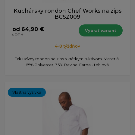
Kuchársky rondon Chef Works na zips
BCSZ009
od 64,90 €
Vybrať variant
s DPH
4-8 týždňov
​Exkluzívny rondon na zips s krátkym rukávom. Materiál:
65% Polyester, 35% Bavlna. Farba - tehlová.
Vlastná výšivka