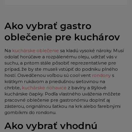
Ako vybrať gastro
oblečenie pre kuchárov
Na
kuchárske oblečenie
sa kladú vysoké nároky. Musí
odolať horúčave a rozpálenému oleju, udržať vás v
suchu, a pritom stále pôsobiť reprezentatívne pre
prípad, že by ste museli vstúpiť do podniku plného
hostí. Osvedčenou voľbou sú cool vent
rondony
s
krátkym rukávom a priedušnou sieťovinou na
chrbte,
kuchárske nohavice
z bavlny a štýlové
kuchárske čiapky. Podľa vlastného uváženia môžete
pracovné oblečenie pre gastronómiu doplniť aj
zásterou, originálnou šatkou na krk alebo farebnými
gombíkmi do rondonu.
Ako vybrať vhodnú