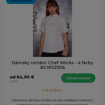
Vlastná výšivka
Dámsky rondon Chef Works - 4 farby
BCWSZ006
od 64,90 €
Vybrať variant
s DPH
4-8 týždňov
Exkluzívny dámsky rondon na zips s krátkym rukávom.
Jednoradové zapínanie, odvetranie po bokoch.