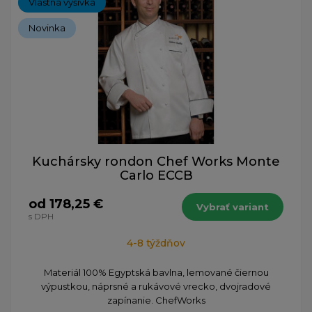
Vlastná výšivka
Novinka
Kuchársky rondon Chef Works Monte
Carlo ECCB
od 178,25 €
Vybrať variant
s DPH
4-8 týždňov
Materiál 100% Egyptská bavlna, lemované čiernou
výpustkou, náprsné a rukávové vrecko, dvojradové
zapínanie. ChefWorks