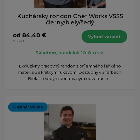
Kuchársky rondon Chef Works VSSS
čierny/biely/šedý
od 84,40 €
Vybrať variant
s DPH
Skladom
, pondelok 10. 8. u vás
Exkluzívny pracovný rondon z príjemného ľahkého
materiálu s krátkym rukávom. Dostupný v 3 farbách:
Biela so šedým kontrastným odvetraním...
Vlastná výšivka