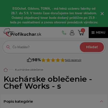
EGOchef, Giblors, TOMA, - má letnú uzáveru fabriky od
×
28.7. do 5.9. V tomto čase doručujeme len tovar skladom.
Ostatný objednaný tovar bude dodaný približne po 15.9 -
teda po naskladnení a znovu otvorení prevádzok výrobcov.
0
MENU
Hľadať
98%
545 recenzií
Kuchárske oblečenie
Kuchárske oblečenie -
Chef Works - s
Popis kategórie