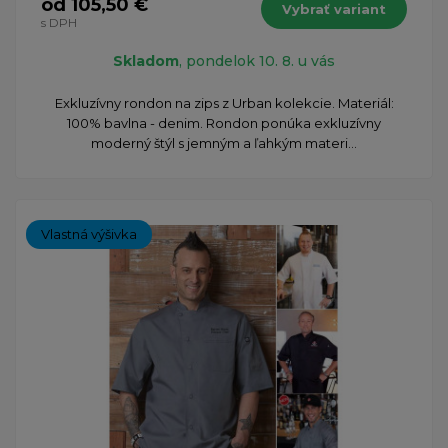
od 105,50 €
Vybrať variant
s DPH
Skladom
, pondelok 10. 8. u vás
Exkluzívny rondon na zips z Urban kolekcie. Materiál:
100% bavlna - denim. Rondon ponúka exkluzívny
moderný štýl s jemným a ľahkým materi...
Vlastná výšivka