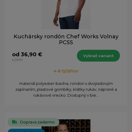
Kuchársky rondón Chef Works Volnay
PCSS
od 36,90 €
Vybrať variant
s DPH
4-8 týždňov
materiál polyester-bavlna, rondon s dvojradovým
zapínaním, plastové gombíky, krátky rukáv, náprsné a
rukávové vrecko. Dostupný v bie...
Doprava zadarmo