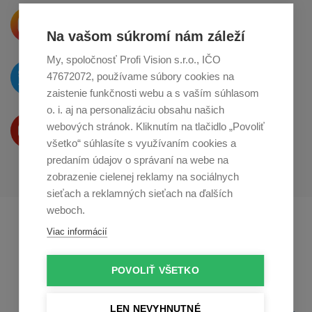
Krásne produkty si priamo hovoria
o zdieľanie na
Instagrame
Na vašom súkromí nám záleží
My, spoločnosť Profi Vision s.r.o., IČO
O novinkách píšeme
47672072, používame súbory cookies na
na
Twitteri
zaistenie funkčnosti webu a s vaším súhlasom
o. i. aj na personalizáciu obsahu našich
Produkty Vám predstavujeme
webových stránok. Kliknutím na tlačidlo „Povoliť
na
Youtube
všetko“ súhlasíte s využívaním cookies a
predaním údajov o správaní na webe na
zobrazenie cielenej reklamy na sociálnych
sieťach a reklamných sieťach na ďalších
weboch.
Profikuchař.cz
Profikoch.at
Viac informácií
Profiszakacs.hu
POVOLIŤ VŠETKO
LEN NEVYHNUTNÉ