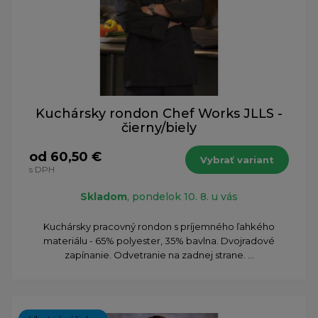
Kuchársky rondon Chef Works JLLS -
čierny/biely
od 60,50 €
Vybrať variant
s DPH
Skladom
, pondelok 10. 8. u vás
Kuchársky pracovný rondon s príjemného ľahkého
materiálu - 65% polyester, 35% bavlna. Dvojradové
zapínanie. Odvetranie na zadnej strane. ...