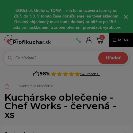
EGOchef, Giblors, TOMA, - má letnú uzáveru fabriky od
×
28.7. do 5.9. V tomto čase doručujeme len tovar skladom.
Ostatný objednaný tovar bude dodaný približne po 15.9 -
teda po naskladnení a znovu otvorení prevádzok výrobcov.
0
MENU
Hľadať
98%
546 recenzií
Kuchárske oblečenie
Kuchárske oblečenie -
Chef Works - červená -
xs