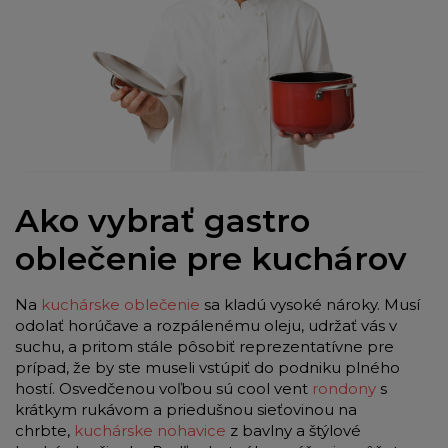
Ako vybrať gastro
oblečenie pre kuchárov
Na
kuchárske oblečenie
sa kladú vysoké nároky. Musí
odolať horúčave a rozpálenému oleju, udržať vás v
suchu, a pritom stále pôsobiť reprezentatívne pre
prípad, že by ste museli vstúpiť do podniku plného
hostí. Osvedčenou voľbou sú cool vent
rondony
s
krátkym rukávom a priedušnou sieťovinou na
chrbte,
kuchárske nohavice
z bavlny a štýlové