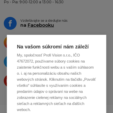
Po - Pia: 9:00-12:00 a 13:00 - 16:30
Vzdelávajte se a sledujte nás
na
Facebooku
Krásne produkty si priamo hovoria
o zdieľanie na
Instagrame
Na vašom súkromí nám záleží
My, spoločnosť Profi Vision s.r.o., IČO
O novinkách píšeme
47672072, používame súbory cookies na
na
Twitteri
zaistenie funkčnosti webu a s vaším súhlasom
o. i. aj na personalizáciu obsahu našich
Produkty Vám predstavujeme
webových stránok. Kliknutím na tlačidlo „Povoliť
na
Youtube
všetko“ súhlasíte s využívaním cookies a
predaním údajov o správaní na webe na
zobrazenie cielenej reklamy na sociálnych
sieťach a reklamných sieťach na ďalších
weboch.
Profikuchař.cz
Profikoch.at