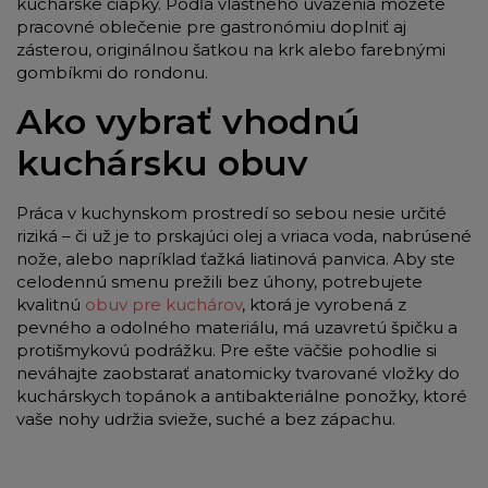
kuchárske čiapky. Podľa vlastného uváženia môžete
pracovné oblečenie pre gastronómiu doplniť aj
zásterou, originálnou šatkou na krk alebo farebnými
gombíkmi do rondonu.
Ako vybrať vhodnú
kuchársku obuv
Práca v kuchynskom prostredí so sebou nesie určité
riziká – či už je to prskajúci olej a vriaca voda, nabrúsené
nože, alebo napríklad ťažká liatinová panvica. Aby ste
celodennú smenu prežili bez úhony, potrebujete
kvalitnú
obuv pre kuchárov
, ktorá je vyrobená z
pevného a odolného materiálu, má uzavretú špičku a
protišmykovú podrážku. Pre ešte väčšie pohodlie si
neváhajte zaobstarať anatomicky tvarované vložky do
kuchárskych topánok a antibakteriálne ponožky, ktoré
vaše nohy udržia svieže, suché a bez zápachu.