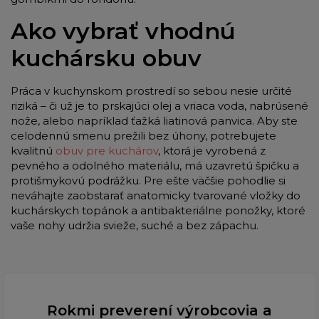
Ako vybrať vhodnú
kuchársku obuv
Práca v kuchynskom prostredí so sebou nesie určité
riziká – či už je to prskajúci olej a vriaca voda, nabrúsené
nože, alebo napríklad ťažká liatinová panvica. Aby ste
celodennú smenu prežili bez úhony, potrebujete
kvalitnú
obuv pre kuchárov
, ktorá je vyrobená z
pevného a odolného materiálu, má uzavretú špičku a
protišmykovú podrážku. Pre ešte väčšie pohodlie si
neváhajte zaobstarať anatomicky tvarované vložky do
kuchárskych topánok a antibakteriálne ponožky, ktoré
vaše nohy udržia svieže, suché a bez zápachu.
Rokmi preverení výrobcovia a