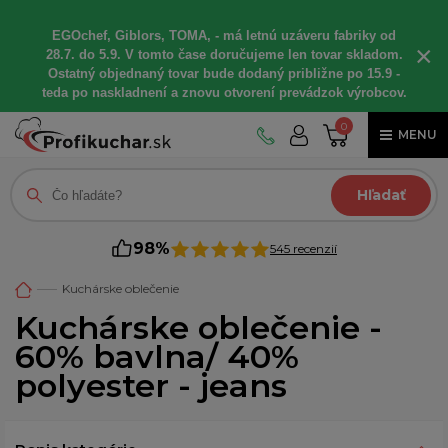
EGOchef, Giblors, TOMA, - má letnú uzáveru fabriky od
×
28.7. do 5.9. V tomto čase doručujeme len tovar skladom.
Ostatný objednaný tovar bude dodaný približne po 15.9 -
teda po naskladnení a znovu otvorení prevádzok výrobcov.
0
MENU
Hľadať
98%
545 recenzií
Kuchárske oblečenie
Kuchárske oblečenie -
60% bavlna/ 40%
polyester - jeans