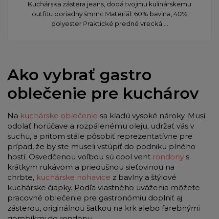
Kuchárska zástera jeans, dodá tvojmu kulinárskemu
outfitu poriadny šmrnc Materiál: 60% bavlna, 40%
polyester Praktické predné vrecká ...
Ako vybrať gastro
oblečenie pre kuchárov
Na
kuchárske oblečenie
sa kladú vysoké nároky. Musí
odolať horúčave a rozpálenému oleju, udržať vás v
suchu, a pritom stále pôsobiť reprezentatívne pre
prípad, že by ste museli vstúpiť do podniku plného
hostí. Osvedčenou voľbou sú cool vent
rondony
s
krátkym rukávom a priedušnou sieťovinou na
chrbte,
kuchárske nohavice
z bavlny a štýlové
kuchárske čiapky. Podľa vlastného uváženia môžete
pracovné oblečenie pre gastronómiu doplniť aj
zásterou, originálnou šatkou na krk alebo farebnými
gombíkmi do rondonu.