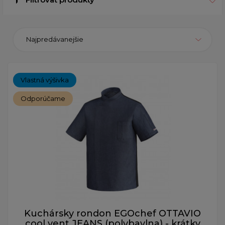
Najpredávanejšie
Vlastná výšivka
Odporúčame
Kuchársky rondon EGOchef OTTAVIO
cool vent JEANS (polybavlna) - krátky