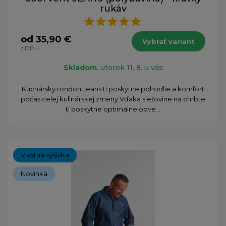
rukáv
od 35,90 €
Vybrať variant
s DPH
Skladom
, utorok 11. 8. u vás
Kuchársky rondon Jeans ti poskytne pohodlie a komfort
počas celej kulinárskej zmeny Vďaka sieťovine na chrbte
ti poskytne optimálne odve...
Vlastná výšivka
Novinka