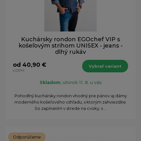
Kuchársky rondon EGOchef VIP s
košeľovým strihom UNISEX - jeans -
dlhý rukáv
od 40,90 €
Vybrať variant
s DPH
Skladom
, utorok 11. 8. u vás
Pohodlný kuchársky rondon vhodný pre pánov aj dámy
moderného košeľového vzhľadu, s ktorým zahviezdite.
So zapínaním v strede na cvoky, s ...
Odporúčame