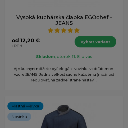
Vysoká kuchárska čiapka EGOchef -
JEANS
od 12,20 €
Vybrať variant
s DPH
Skladom
, utorok 11. 8. u vás
Aj v kuchyni môžete byť elegán! Novinka v obľúbenom
vzore JEANS! Jedna veľkosť sadne každému (možnosť
regulovať, na zadnej strane nastavi...
Vlastná výšivka
Novinka