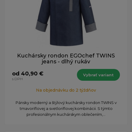
Kuchársky rondon EGOchef TWINS
jeans - dlhý rukáv
od 40,90 €
Vybrať variant
s DPH
Na objednávku do 2 týždňov
Pánsky moderný a štýlový kuchársky rondon TWINS v
tmavoriflovej a svetloriflovej kombinácii. S týmto
profesionálnym kuchárskym oblečením,...