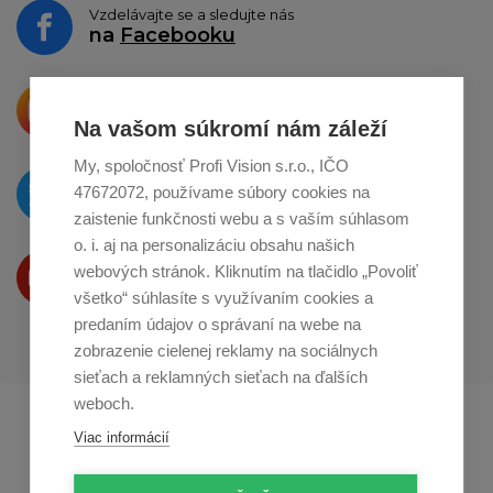
Vzdelávajte se a sledujte nás
na
Facebooku
Krásne produkty si priamo hovoria
o zdieľanie na
Instagrame
Na vašom súkromí nám záleží
My, spoločnosť Profi Vision s.r.o., IČO
O novinkách píšeme
47672072, používame súbory cookies na
na
Twitteri
zaistenie funkčnosti webu a s vaším súhlasom
o. i. aj na personalizáciu obsahu našich
Produkty Vám predstavujeme
webových stránok. Kliknutím na tlačidlo „Povoliť
na
Youtube
všetko“ súhlasíte s využívaním cookies a
predaním údajov o správaní na webe na
zobrazenie cielenej reklamy na sociálnych
sieťach a reklamných sieťach na ďalších
weboch.
Profikuchař.cz
Profikoch.at
Viac informácií
Profiszakacs.hu