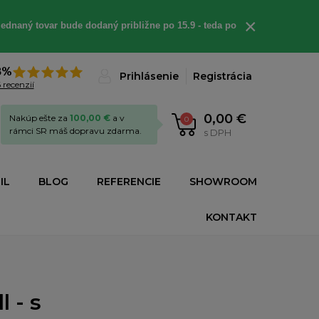
×
ednaný tovar bude dodaný približne po 15.9 - teda po
8%
Prihlásenie
Registrácia
 recenzií
0,00 €
Nakúp ešte za
100,00 €
a v
0
rámci SR máš dopravu zdarma.
s DPH
IL
BLOG
REFERENCIE
SHOWROOM
KONTAKT
 - s