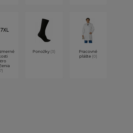
zmerné
Ponožky
(3)
Pracovné
kosti
plášte
(0)
stro
čenia
17)