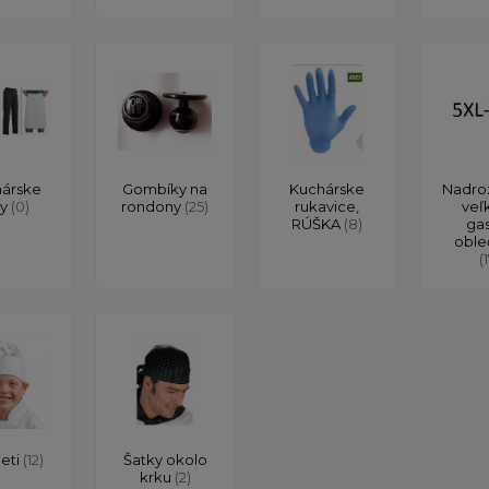
árske
Gombíky na
Kuchárske
Nadro
ty
(0)
rondony
(25)
rukavice,
veľ
RÚŠKA
(8)
ga
oble
(
deti
(12)
Šatky okolo
krku
(2)