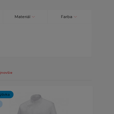
Materiál
Farba
jnovšie
ýšivka