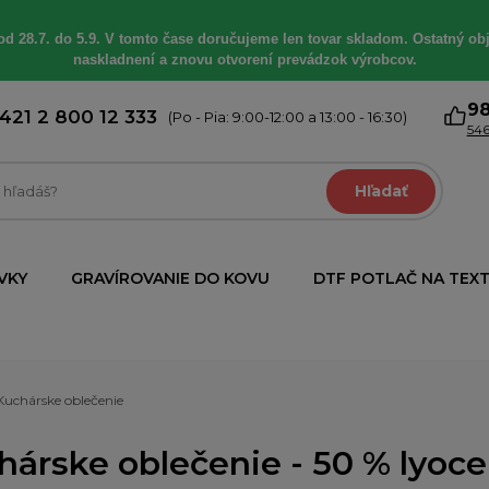
od 28.7. do 5.9. V tomto čase doručujeme len tovar skladom. Ostatný obj
naskladnení a znovu otvorení prevádzok výrobcov.
9
421 2 800 12 333
(Po - Pia: 9:00-12:00 a 13:00 - 16:30)
546
Hľadať
VKY
GRAVÍROVANIE DO KOVU
DTF POTLAČ NA TEXT
Kuchárske oblečenie
árske oblečenie - 50 % lyocell