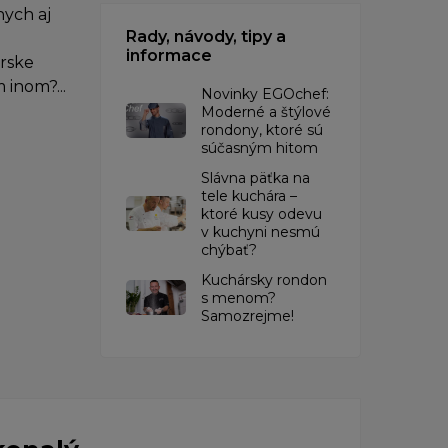
ych aj
Rady, návody, tipy a
informace
árske
 inom?...
Novinky EGOchef:
Moderné a štýlové
rondony, ktoré sú
súčasným hitom
Slávna päťka na
tele kuchára –
ktoré kusy odevu
v kuchyni nesmú
chýbať?
Kuchársky rondon
s menom?
Samozrejme!