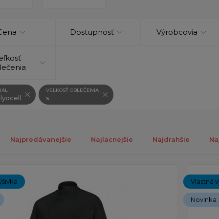
Cena
Dostupnosť
Výrobcovia
eľkosť
lečenia
IÁL
VEĽKOSŤ OBLEČENIA
lyocell
s
Najpredávanejšie
Najlacnejšie
Najdrahšie
Na
ých 1-2 z celkovo 2 záznamov.
ýšivka
Vlastná v
Novinka