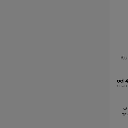
Ku
od 
s DPH
Vá
TE