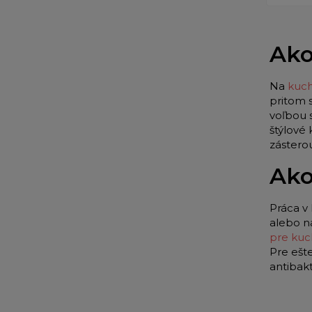
Ako
Na
kuch
pritom 
voľbou 
štýlové
zástero
Ako
Práca v 
alebo n
pre kuc
Pre ešt
antibak