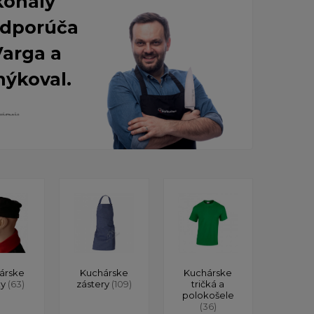
konalý
 Odporúča
Varga a
nýkoval.
árske
Kuchárske
Kuchárske
ky
(63)
zástery
(109)
tričká a
polokošele
(36)