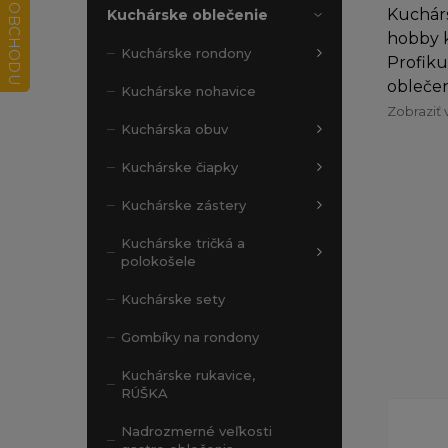
Kuchárs
Kuchárske oblečenie
hobby k
Kuchárske rondony
Profiku
oblečen
Kuchárske nohavice
Zobraziť 
Kuchárska obuv
Kuchárske čiapky
Kuchárske zástery
Kuchárske tričká a
polokošele
Kuchárske sety
Gombíky na rondony
Kuchárske rukavice,
RÚŠKA
Nadrozmerné veľkosti