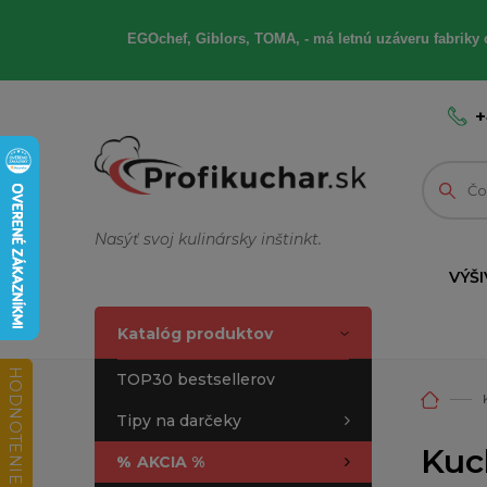
EGOchef, Giblors, TOMA, - má letnú uzáveru fabriky 
+
Nasýť svoj kulinársky inštinkt.
VÝŠI
Katalóg produktov
HODNOTENIE OBCHODU
TOP30 bestsellerov
Tipy na darčeky
Kuch
%
AKCIA %