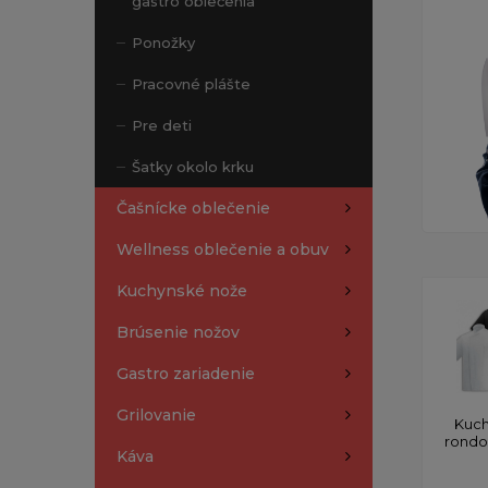
gastro oblečenia
Ponožky
Pracovné plášte
Pre deti
Šatky okolo krku
Čašnícke oblečenie
Wellness oblečenie a obuv
Kuchynské nože
Brúsenie nožov
Gastro zariadenie
Grilovanie
Kuch
rond
Káva