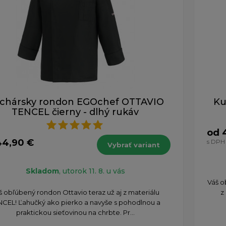
chársky rondon EGOchef OTTAVIO
Ku
TENCEL čierny - dlhý rukáv
od 
44,90 €
s DPH
Vybrať variant
Skladom
, utorok 11. 8. u vás
Váš o
š obľúbený rondon Ottavio teraz už aj z materiálu
z
NCEL! Ľahučký ako pierko a navyše s pohodlnou a
praktickou sieťovinou na chrbte. Pr...