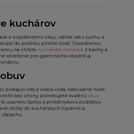
pre kuchárov
ave a rozpálenému oleju, udržať vás v suchu, a
 vstúpiť do podniku plného hostí. Osvedčenou
vinou na chrbte,
kuchárske nohavice
z bavlny a
né oblečenie pre gastronómiu doplniť aj
 rondonu.
 obuv
to prskajúci olej a vriaca voda, nabrúsené nože,
režili bez úhony, potrebujete kvalitnú
obuv
 má uzavretú špičku a protišmykovú podrážku.
ované vložky do kuchárskych topánok a
z zápachu.