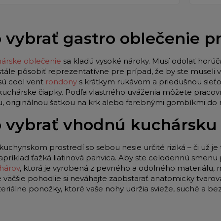
 vybrať gastro oblečenie 
árske oblečenie
sa kladú vysoké nároky. Musí odolať horúč
stále pôsobiť reprezentatívne pre prípad, že by ste museli
sú cool vent
rondony
s krátkym rukávom a priedušnou sieťo
 kuchárske čiapky. Podľa vlastného uváženia môžete pracov
u, originálnou šatkou na krk alebo farebnými gombíkmi do
 vybrať vhodnú kuchársku
kuchynskom prostredí so sebou nesie určité riziká – či už je 
apríklad ťažká liatinová panvica. Aby ste celodennú smenu p
hárov
, ktorá je vyrobená z pevného a odolného materiálu,
e väčšie pohodlie si neváhajte zaobstarať anatomicky tvar
teriálne ponožky, ktoré vaše nohy udržia svieže, suché a be