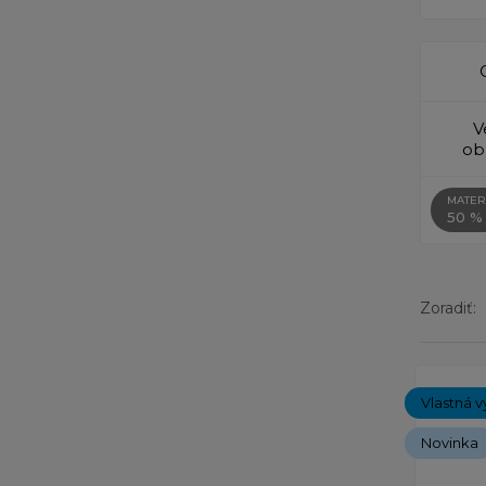
V
ob
MATER
50 % 
Zoradiť:
Zobrazen
Vlastná v
Novinka