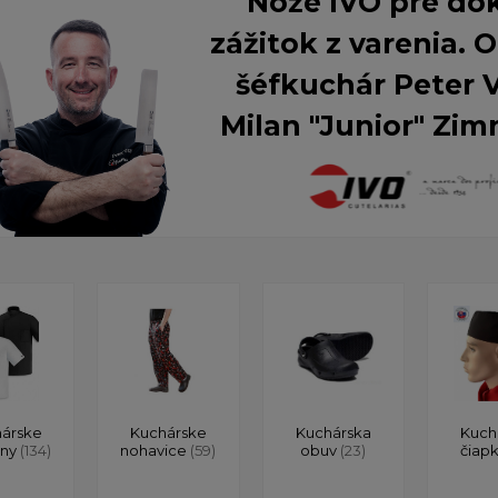
Nože IVO pre do
zážitok z varenia.
šéfkuchár Peter 
Milan "Junior" Zim
árske
Kuchárske
Kuchárska
Kuch
ony
(134)
nohavice
(59)
obuv
(23)
čiap