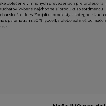
ke oblečenie v mnohých prevedeniach pre profesionáln
uchárov. Vyber si najvhodnejší produkt zo sortimentu
char.sk ešte dnes. Zaujali ťa produkty z kategórie Kuch
ie s parametrami: 50 % lyocell, s, alebo siahneš po niečom
viac