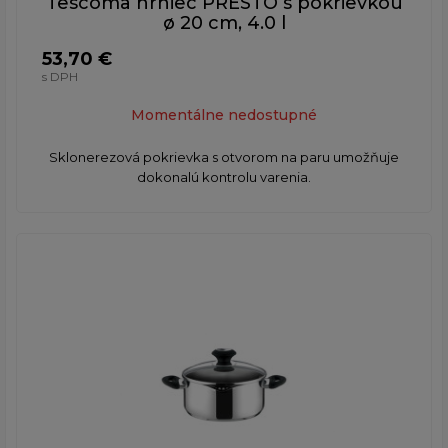
Tescoma hrniec PRESTO s pokrievkou
ø 20 cm, 4.0 l
53,70 €
s DPH
Momentálne nedostupné
Sklonerezová pokrievka s otvorom na paru umožňuje
dokonalú kontrolu varenia.