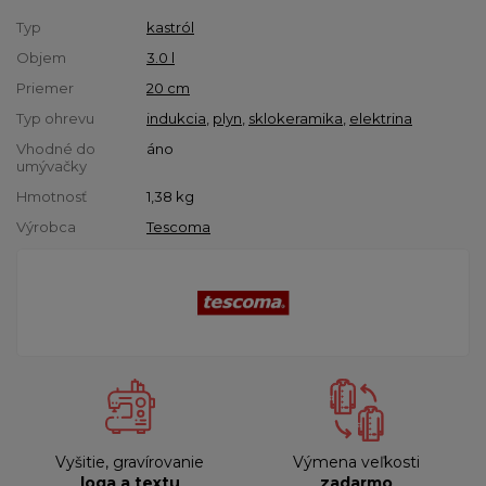
Typ
kastról
Objem
3.0 l
Priemer
20 cm
Typ ohrevu
indukcia
,
plyn
,
sklokeramika
,
elektrina
Vhodné do
áno
umývačky
Hmotnosť
1,38
kg
Výrobca
Tescoma
Vyšitie, gravírovanie
Výmena veľkosti
loga a textu
zadarmo