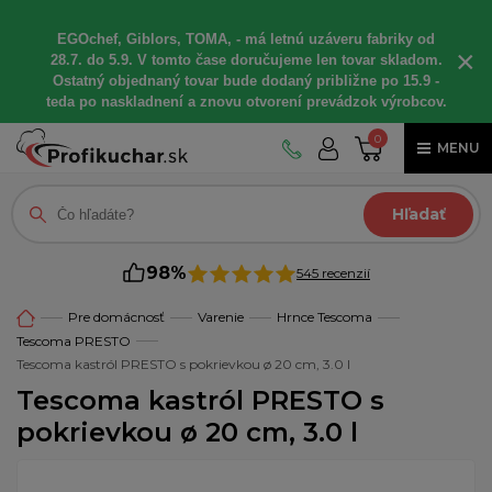
EGOchef, Giblors, TOMA, - má letnú uzáveru fabriky od
×
28.7. do 5.9. V tomto čase doručujeme len tovar skladom.
Ostatný objednaný tovar bude dodaný približne po 15.9 -
teda po naskladnení a znovu otvorení prevádzok výrobcov.
0
MENU
Hľadať
98%
545 recenzií
Pre domácnosť
Varenie
Hrnce Tescoma
Tescoma PRESTO
Tescoma kastról PRESTO s pokrievkou ø 20 cm, 3.0 l
Tescoma kastról PRESTO s
pokrievkou ø 20 cm, 3.0 l