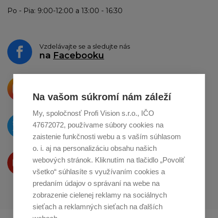
Po - Pia: 9:00-12:00 a 13:00 - 16:30
Vzdelávajte se a sledujte nás
na
Facebooku
Krásne produkty si priamo hovoria
o zdieľanie na
Instagrame
Na vašom súkromí nám záleží
My, spoločnosť Profi Vision s.r.o., IČO
O novinkách píšeme
47672072, používame súbory cookies na
na
Twitteri
zaistenie funkčnosti webu a s vaším súhlasom
o. i. aj na personalizáciu obsahu našich
Produkty Vám predstavujeme
webových stránok. Kliknutím na tlačidlo „Povoliť
na
Youtube
všetko“ súhlasíte s využívaním cookies a
predaním údajov o správaní na webe na
zobrazenie cielenej reklamy na sociálnych
sieťach a reklamných sieťach na ďalších