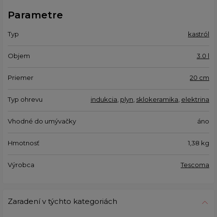
Parametre
Typ
kastról
Objem
3.0 l
Priemer
20 cm
Typ ohrevu
indukcia
,
plyn
,
sklokeramika
,
elektrina
Vhodné do umývačky
áno
Hmotnosť
1,38
kg
Výrobca
Tescoma
Zaradení v týchto kategoriách