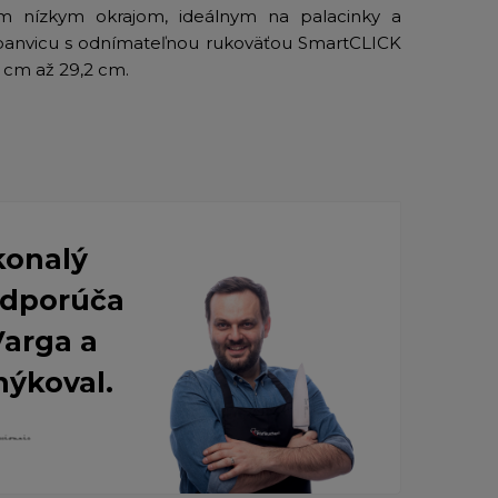
m nízkym okrajom, ideálnym na palacinky a
 panvicu s odnímateľnou rukoväťou SmartCLICK
 cm až 29,2 cm.
konalý
 Odporúča
Varga a
nýkoval.