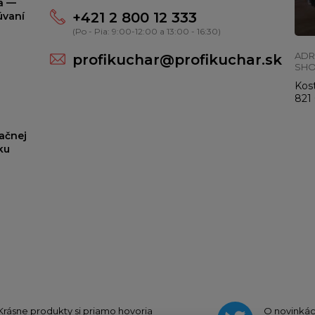
ta —
+421 2 800 12 333
úvaní
(Po - Pia: 9:00-12:00 a 13:00 - 16:30)
ADR
profikuchar@profikuchar.sk
SH
Kost
821 
ačnej
ku
Krásne produkty si priamo hovoria
O novinká