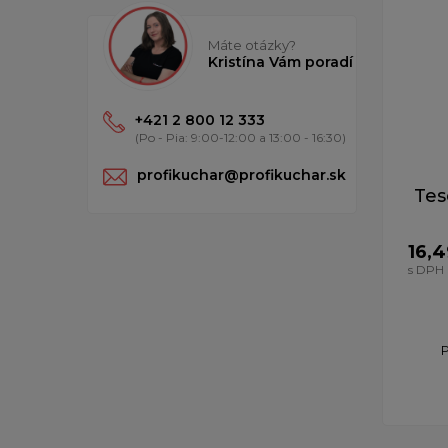
Máte otázky?
Kristína Vám poradí
+421 2 800 12 333
(Po - Pia: 9:00-12:00 a 13:00 - 16:30)
profikuchar@profikuchar.sk
Tes
16,4
s DPH
P