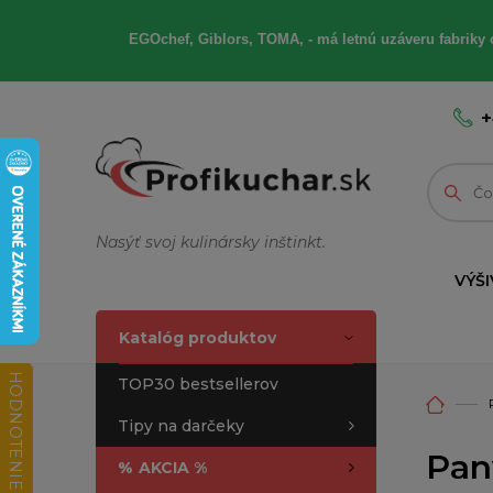
EGOchef, Giblors, TOMA, - má letnú uzáveru fabriky 
+
Nasýť svoj kulinársky inštinkt.
VÝŠI
Katalóg produktov
HODNOTENIE OBCHODU
TOP30 bestsellerov
Tipy na darčeky
Pan
%
AKCIA %