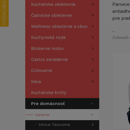
Panvic
Kuchárske oblečenie
antiadh
Čašnícke oblečenie
pre pra
Wellness oblečenie a obuv
...
Kuchynské nože
Zobraziť 
Brúsenie nožov
Gastro zariadenie
Grilovanie
Káva
Kuchárske knihy
Pre domácnosť
Varenie
Hrnce Tescoma