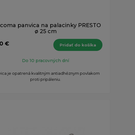
coma panvica na palacinky PRESTO
ø 25 cm
60 €
Pridať do košíka
Do 10 pracovných dní
ica je opatrená kvalitným antiadhéznym povlakom
proti pripáleniu.