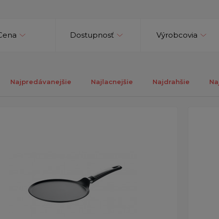
Cena
Dostupnosť
Výrobcovia
Najpredávanejšie
Najlacnejšie
Najdrahšie
Na
ých 1-4 z celkovo 4 záznamov.