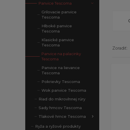
Panvice Tescoma
Grilovacie panvice
Tescoma
Hlboké panvice
Tescoma
Klasické panvice
Tescoma
Zoradiť:
Panvice na palacinky
Tescoma
Zobrazen
Panvice na lievance
Tescoma
Pokrievky Tescoma
Wok panvice Tescoma
Riad do mikrovlnnej rúry
Sady hrncov Tescoma
Tlakové hrnce Tescoma
Ryža a ryžové produkty