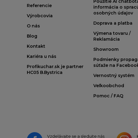
Použitie AI chatbo
Referencie
informácia o sprac
osobných údajov
Výrobcovia
Doprava a platba
O nás
Výmena tovaru /
Blog
Reklamácia
Kontakt
Showroom
Kariéra u nás
Podmienky propag
súťaže na Faceboo
Profikuchar.sk je partner
HC05 B.Bystrica
Vernostný systém
Veľkoobchod
Pomoc / FAQ
Vzdelávajte se a sledujte nás