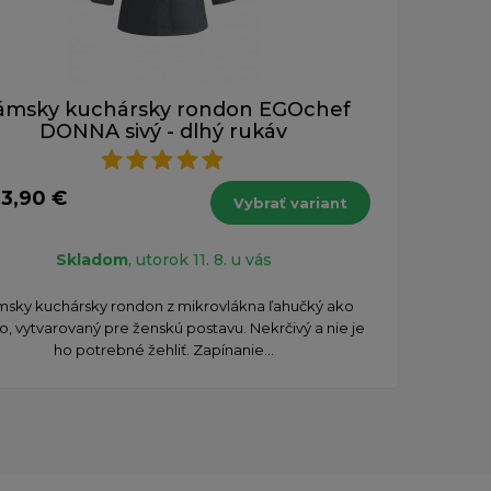
ámsky kuchársky rondon EGOchef
DONNA sivý - dlhý rukáv
33,90 €
Vybrať variant
Skladom
, utorok 11. 8. u vás
sky kuchársky rondon z mikrovlákna ľahučký ako
o, vytvarovaný pre ženskú postavu. Nekrčivý a nie je
ho potrebné žehliť. Zapínanie...