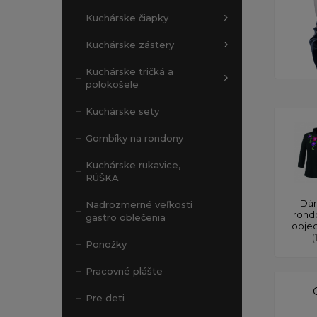
Kuchárske čiapky
Kuchárske zástery
Kuchárske tričká a
polokošele
Kuchárske sety
Gombíky na rondony
Kuchárske rukavice,
RÚŠKA
Dá
Nadrozmerné veľkosti
rond
gastro oblečenia
obje
(
Ponožky
Pracovné plášte
Pre deti