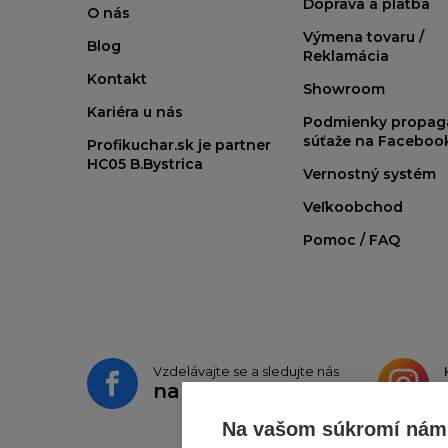
Doprava a platba
O nás
Výmena tovaru /
Blog
Reklamácia
Kontakt
Showroom
Kariéra u nás
Podmienky propag
súťaže na Faceboo
Profikuchar.sk je partner
HC05 B.Bystrica
Vernostný systém
Veľkoobchod
Pomoc / FAQ
Vzdelávajte se a sledujte nás
na
Facebooku
Na vašom súkromí nám 