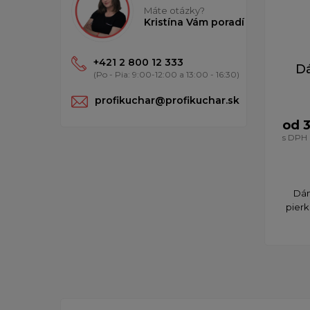
Máte otázky?
Kristína Vám poradí
+421 2 800 12 333
D
(Po - Pia: 9:00-12:00 a 13:00 - 16:30)
profikuchar@profikuchar.sk
od 
s DPH
Dám
pierk