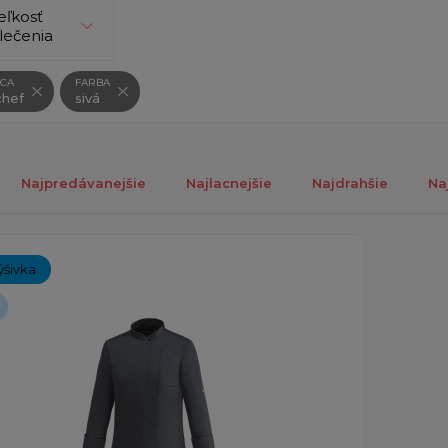
eľkosť
lečenia
CA
FARBA
hef
sivá
Najpredávanejšie
Najlacnejšie
Najdrahšie
Na
ch 1-1 z 1 záznamu.
ýšivka