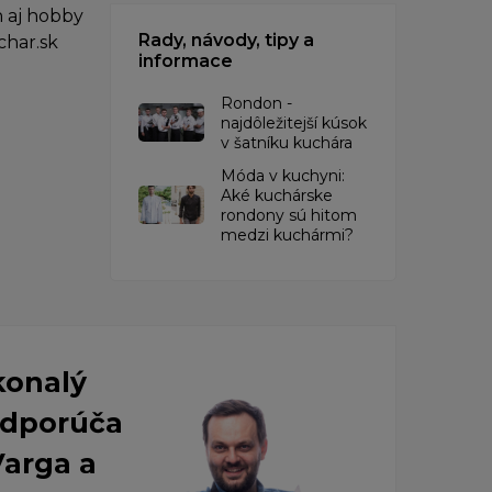
 aj hobby
Rady, návody, tipy a
char.sk
informace
Rondon -
najdôležitejší kúsok
v šatníku kuchára
​Móda v kuchyni:
Aké kuchárske
rondony sú hitom
medzi kuchármi?
konalý
 Odporúča
Varga a