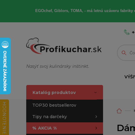
EGOchef, Giblors, TOMA, - má letnú uzáveru fabriky 
+
Nasýť svoj kulinársky inštinkt.
VÝŠI
Katalóg produktov
HODNOTENIE OBCHODU
TOP30 bestsellerov
Tipy na darčeky
Dám
%
AKCIA %