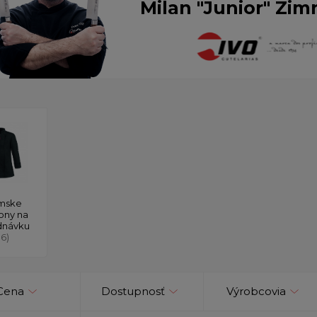
Milan "Junior" Zim
mske
ony na
dnávku
16)
Cena
Dostupnosť
Výrobcovia