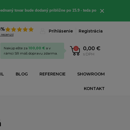
×
ednaný tovar bude dodaný približne po 15.9 - teda po
8%
Prihlásenie
Registrácia
 recenzií
0,00 €
Nakúp ešte za
100,00 €
a v
0
rámci SR máš dopravu zdarma.
s DPH
IL
BLOG
REFERENCIE
SHOWROOM
KONTAKT
á