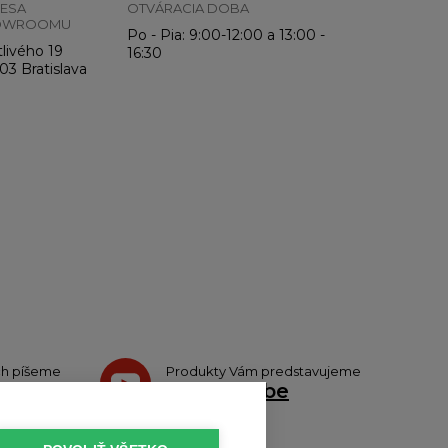
ESA
OTVÁRACIA DOBA
OWROOMU
Po - Pia: 9:00-12:00 a 13:00 -
livého 19
16:30
03 Bratislava
ch píšeme
Produkty Vám predstavujeme
tteri
na
Youtube