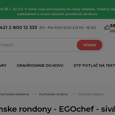
od 28.7. do 5.9. V tomto čase doručujeme len tovar skladom. Ostatný obj
naskladnení a znovu otvorení prevádzok výrobcov.
9
421 2 800 12 333
(Po - Pia: 9:00-12:00 a 13:00 - 16:30)
545
Hľadať
VKY
GRAVÍROVANIE DO KOVU
DTF POTLAČ NA TEXT
Kuchárske oblečenie
Kuchárske rondony
Dámske rondony
ske rondony - EGOchef - siv