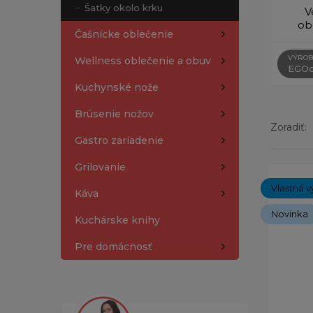
Šatky okolo krku
V
ob
Čašnícke oblečenie
VÝROB
Wellness oblečenie a obuv
EGOc
Kuchynské nože
Brúsenie nožov
Zoradiť:
Gastro zariadenie
Grilovanie
Zobrazený
Vlastná v
Káva
Novinka
Kuchárske knihy
Pre domácnosť