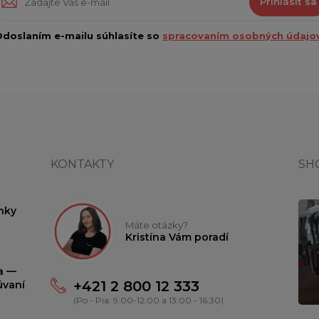
Prihlásiť sa
doslaním e-mailu súhlasíte so
spracovaním osobných údajov
KONTAKTY
SH
nky
Máte otázky?
Kristína Vám poradí
ta —
+421 2 800 12 333
úvaní
(Po - Pia: 9:00-12:00 a 13:00 - 16:30)