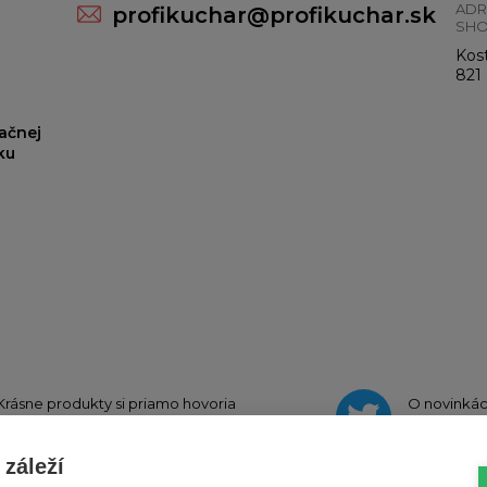
ADR
profikuchar@profikuchar.sk
SH
Kost
821 
ačnej
ku
Krásne produkty si priamo hovoria
O novinká
o zdieľanie na
Instagrame
na
Twi
záleží