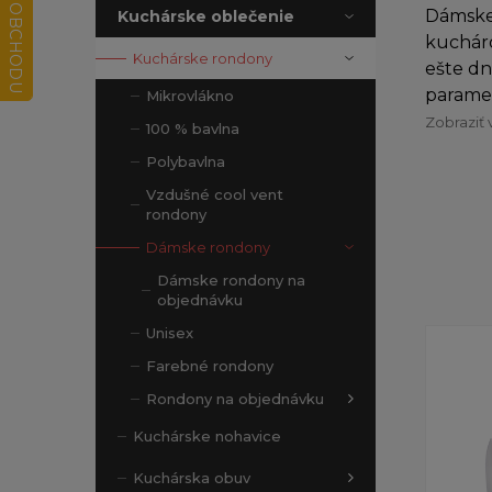
Dámske
Kuchárske oblečenie
kucháro
Kuchárske rondony
ešte dn
paramet
Mikrovlákno
Zobraziť 
100 % bavlna
Polybavlna
Vzdušné cool vent
rondony
Dámske rondony
Dámske rondony na
objednávku
Unisex
Farebné rondony
Rondony na objednávku
Kuchárske nohavice
Kuchárska obuv