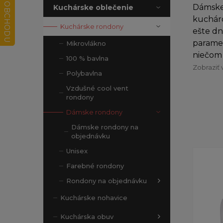
Dámske
Kuchárske oblečenie
kucháro
Kuchárske rondony
ešte dn
paramet
Mikrovlákno
niečom 
100 % bavlna
Zobraziť 
Polybavlna
Vzdušné cool vent
rondony
Dámske rondony
Dámske rondony na
objednávku
Unisex
Farebné rondony
Rondony na objednávku
Kuchárske nohavice
Kuchárska obuv