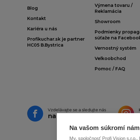
Výmena tovaru /
Blog
Reklamácia
Kontakt
Showroom
Kariéra u nás
Podmienky propag
súťaže na Faceboo
Profikuchar.sk je partner
HC05 B.Bystrica
Vernostný systém
Veľkoobchod
Pomoc / FAQ
Vzdelávajte se a sledujte nás
na
Facebooku
Na vašom súkromí nám 
My, spoločnosť Profi Vision s.r.o