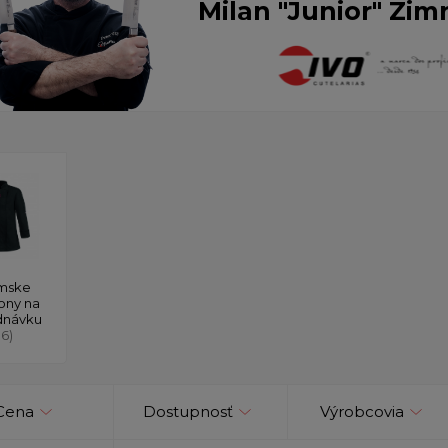
Milan "Junior" Zim
mske
ony na
dnávku
16)
Cena
Dostupnosť
Výrobcovia