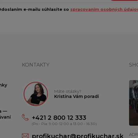
doslaním e-mailu súhlasíte so
spracovaním osobných údajov
KONTAKTY
SH
nky
Máte otázky?
Kristína Vám poradí
ta —
+421 2 800 12 333
úvaní
(Po - Pia: 9:00-12:00 a 13:00 - 16:30)
ADR
profikuchar@profikuchar.sk