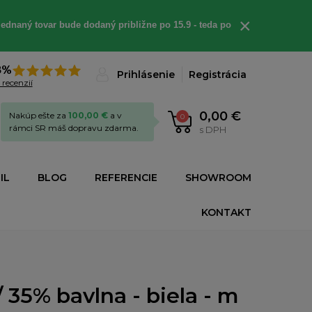
×
ednaný tovar bude dodaný približne po 15.9 - teda po
8%
Prihlásenie
Registrácia
 recenzií
0,00 €
Nakúp ešte za
100,00 €
a v
0
rámci SR máš dopravu zdarma.
s DPH
IL
BLOG
REFERENCIE
SHOWROOM
KONTAKT
35% bavlna - biela - m