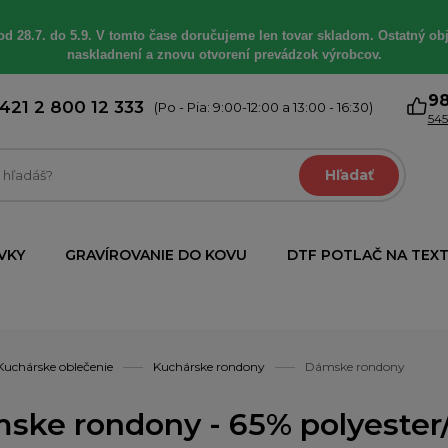
od 28.7. do 5.9. V tomto čase doručujeme len tovar skladom. Ostatný obj
naskladnení a znovu otvorení prevádzok výrobcov.
9
421 2 800 12 333
(Po - Pia: 9:00-12:00 a 13:00 - 16:30)
545
Hľadať
VKY
GRAVÍROVANIE DO KOVU
DTF POTLAČ NA TEXT
Kuchárske oblečenie
Kuchárske rondony
Dámske rondony
ske rondony - 65% polyester/ 