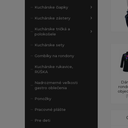
Kuchárske čiapky
Kuchárske zástery
Kuchárske tričká a
polokošele
Kuchárske sety
Gombíky na rondony
Kuchárske rukavice,
RÚŠKA
Dá
Nadrozmerné veľkosti
rond
gastro oblečenia
obje
(
Ponožky
Pracovné plášte
Pre deti