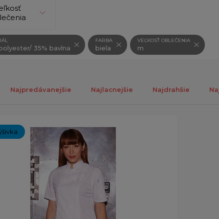
eľkosť
lečenia
IÁL
FARBA
VEĽKOSŤ OBLEČENIA
olyester/ 35% bavlna
biela
m
Najpredávanejšie
Najlacnejšie
Najdrahšie
Na
ch 1-1 z 1 záznamu.
ýšivka