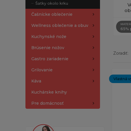
Šatky okolo krku
V
ob
Čašnícke oblečenie
MATER
Wellness oblečenie a obuv
65% p
Kuchynské nože
Brúsenie nožov
Zoradiť:
Gastro zariadenie
Grilovanie
Zobrazený
Vlastná v
Káva
Kuchárske knihy
Pre domácnosť