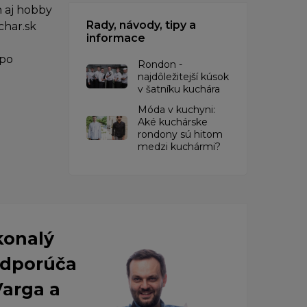
 aj hobby
Rady, návody, tipy a
char.sk
informace
 po
Rondon -
najdôležitejší kúsok
v šatníku kuchára
​Móda v kuchyni:
Aké kuchárske
rondony sú hitom
medzi kuchármi?
konalý
 Odporúča
Varga a