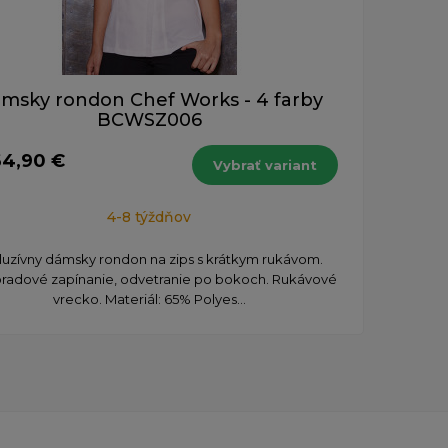
msky rondon Chef Works - 4 farby
BCWSZ006
64,90 €
Vybrať variant
4-8 týždňov
luzívny dámsky rondon na zips s krátkym rukávom.
radové zapínanie, odvetranie po bokoch. Rukávové
vrecko. Materiál: 65% Polyes...