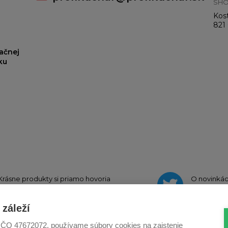
SH
Kost
821 
ačnej
ku
Krásne produkty si priamo hovoria
O novinká
o zdieľanie na
Instagrame
na
Twi
záleží
., IČO 47672072, používame súbory cookies na zaistenie