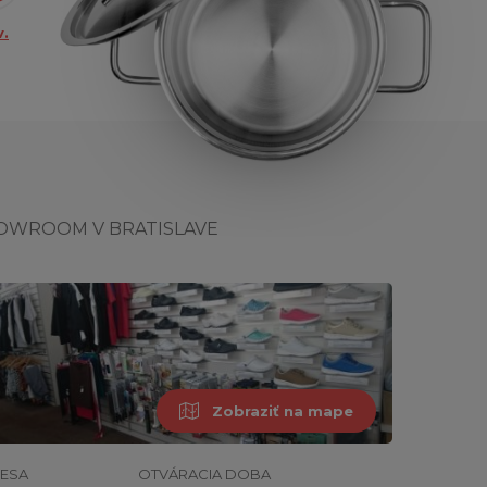
.
OWROOM V BRATISLAVE
Zobraziť na mape
ESA
OTVÁRACIA DOBA