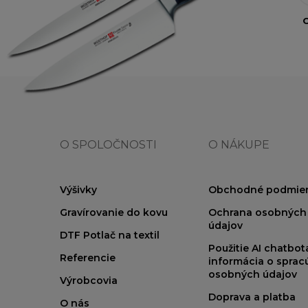
O
O SPOLOČNOSTI
O NÁKUPE
Výšivky
Obchodné podmie
Gravírovanie do kovu
Ochrana osobných
údajov
DTF Potlač na textil
Použitie AI chatbo
Referencie
informácia o sprac
osobných údajov
Výrobcovia
Doprava a platba
O nás