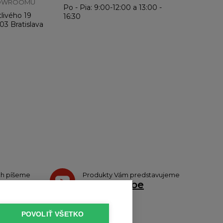
OWROOMU
Po - Pia: 9:00-12:00 a 13:00 -
livého 19
16:30
03 Bratislava
ch píšeme
Produkty Vám predstavujeme
tteri
na
Youtube
POVOLIŤ VŠETKO