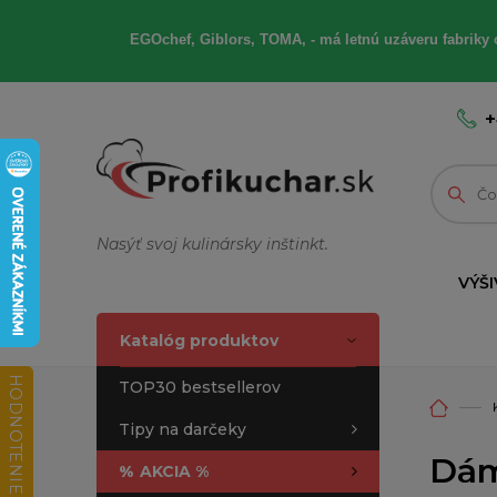
EGOchef, Giblors, TOMA, - má letnú uzáveru fabriky 
+
Nasýť svoj kulinársky inštinkt.
VÝŠI
Katalóg produktov
HODNOTENIE OBCHODU
TOP30 bestsellerov
Tipy na darčeky
Dám
%
AKCIA %