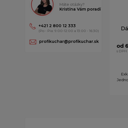
Máte otázky?
Kristína Vám poradí
+421 2 800 12 333
Dá
(Po - Pia: 9:00-12:00 a 13:00 - 16:30)
profikuchar@profikuchar.sk
od 
s DPH
Exk
Jedno