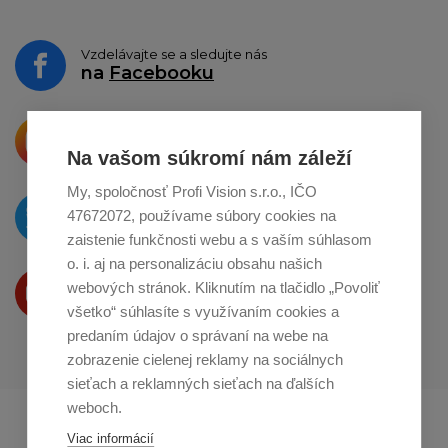
Vzdelávajte se a sledujte nás
na
Facebooku
Krásne produkty si priamo hovoria
o zdieľanie na
Instagrame
Na vašom súkromí nám záleží
My, spoločnosť Profi Vision s.r.o., IČO
O novinkách píšeme
47672072, používame súbory cookies na
na
Twitteri
zaistenie funkčnosti webu a s vaším súhlasom
o. i. aj na personalizáciu obsahu našich
Produkty Vám predstavujeme
webových stránok. Kliknutím na tlačidlo „Povoliť
na
Youtube
všetko“ súhlasíte s využívaním cookies a
predaním údajov o správaní na webe na
zobrazenie cielenej reklamy na sociálnych
sieťach a reklamných sieťach na ďalších
weboch.
Profikuchař.cz
Profikoch.at
Viac informácií