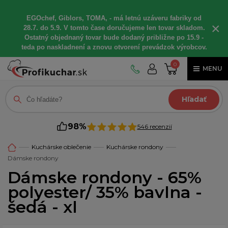
EGOchef, Giblors, TOMA, - má letnú uzáveru fabriky od
×
28.7. do 5.9. V tomto čase doručujeme len tovar skladom.
Ostatný objednaný tovar bude dodaný približne po 15.9 -
teda po naskladnení a znovu otvorení prevádzok výrobcov.
0
MENU
Hľadať
98%
546 recenzií
Kuchárske oblečenie
Kuchárske rondony
Dámske rondony
Dámske rondony - 65%
polyester/ 35% bavlna -
šedá - xl