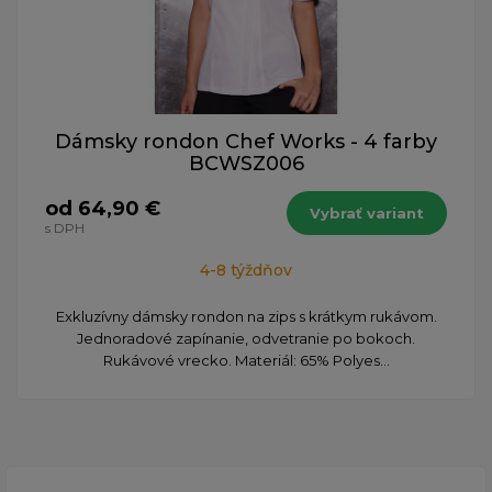
Dámsky rondon Chef Works - 4 farby
BCWSZ006
od 64,90 €
Vybrať variant
s DPH
4-8 týždňov
Exkluzívny dámsky rondon na zips s krátkym rukávom.
Jednoradové zapínanie, odvetranie po bokoch.
Rukávové vrecko. Materiál: 65% Polyes...