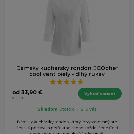
Dámsky kuchársky rondon EGOchef
cool vent biely - dlhý rukáv
od 33,90 €
Vybrať variant
s DPH
Skladom
, utorok 11. 8. u vás
Dámsky kuchársky rondon, ktorý je vytvarovaný pre
ženskú postavu a perfektne sadne každej žene Čo ti
rondon cool vent ponúka ? Jednoznač...