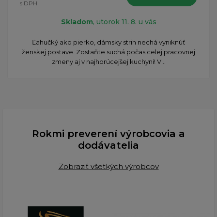
s DPH
Skladom
, utorok 11. 8. u vás
Ľahučký ako pierko, dámsky strih nechá vyniknúť
ženskej postave. Zostaňte suchá počas celej pracovnej
zmeny aj v najhorúcejšej kuchyni! V...
Rokmi preverení výrobcovia a
dodávatelia
Zobraziť všetkých výrobcov