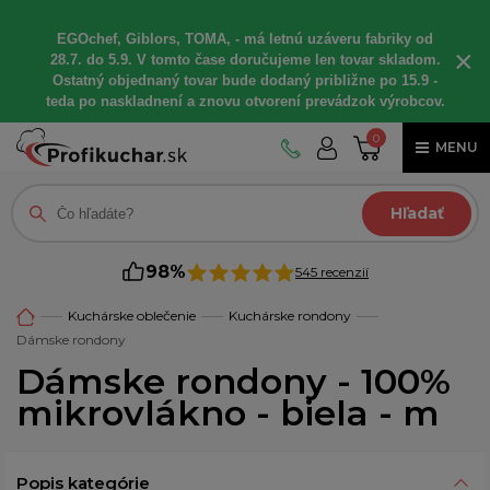
EGOchef, Giblors, TOMA, - má letnú uzáveru fabriky od
×
28.7. do 5.9. V tomto čase doručujeme len tovar skladom.
Ostatný objednaný tovar bude dodaný približne po 15.9 -
teda po naskladnení a znovu otvorení prevádzok výrobcov.
0
MENU
Hľadať
98%
545 recenzií
Kuchárske oblečenie
Kuchárske rondony
Dámske rondony
Dámske rondony - 100%
mikrovlákno - biela - m
Popis kategórie