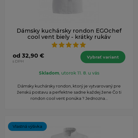
Dámsky kuchársky rondon EGOchef
cool vent biely - krátky rukáv
od 32,90 €
Vybrať variant
s DPH
Skladom
, utorok 11. 8. u vás
Dámsky kuchársky rondon, ktorý je vytvarovaný pre
ženskú postavu a perfektne sadne každej žene Čo ti
rondon cool vent ponúka ? Jednozna...
Vlastná výšivka