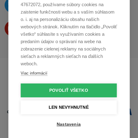
O novinkách píšeme
47672072, používame súbory cookies na
na
Twitteri
zaistenie funkčnosti webu a s vaším súhlasom
o. i. aj na personalizáciu obsahu našich
Produkty Vám predstavujeme
webových stránok. Kliknutím na tlačidlo „Povoliť
na
Youtube
všetko“ súhlasíte s využívaním cookies a
predaním údajov o správaní na webe na
zobrazenie cielenej reklamy na sociálnych
sieťach a reklamných sieťach na ďalších
weboch.
Profikuchař.cz
Profikoch.at
Viac informácií
Profiszakacs.hu
POVOLIŤ VŠETKO
LEN NEVYHNUTNÉ
Nastavenia