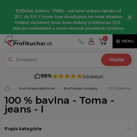
EGOchef, Giblors, TOMA, - má letnú uzáveru fabriky od
×
28.7. do 5.9. V tomto čase doručujeme len tovar skladom.
Ostatný objednaný tovar bude dodaný približne po 15.9 -
teda po naskladnení a znovu otvorení prevádzok výrobcov.
0
MENU
Hľadať
98%
545 recenzií
Kuchárske oblečenie
Kuchárske rondony
100 % bavlna
100 % bavlna - Toma -
jeans - l
Popis kategórie