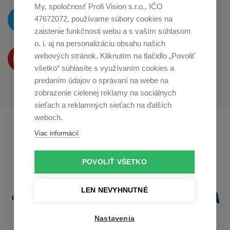
My, spoločnosť Profi Vision s.r.o., IČO
O novinkách píšeme
47672072, používame súbory cookies na
na
Twitteri
zaistenie funkčnosti webu a s vaším súhlasom
o. i. aj na personalizáciu obsahu našich
Produkty Vám predstavujeme
webových stránok. Kliknutím na tlačidlo „Povoliť
na
Youtube
všetko“ súhlasíte s využívaním cookies a
predaním údajov o správaní na webe na
zobrazenie cielenej reklamy na sociálnych
sieťach a reklamných sieťach na ďalších
weboch.
Profikuchař.cz
Profikoch.at
Viac informácií
Profiszakacs.hu
POVOLIŤ VŠETKO
LEN NEVYHNUTNÉ
Nastavenia