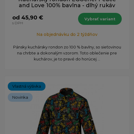
and Love 100% bavlna - dlhý rukáv
od 45,90 €
Vybrať variant
s DPH
Na objednávku do 2 týždňov
Pánsky kuchársky rondon zo 100 % bavlny, so sieťovinou
na chrbte a dokonalým vzorom. Toto oblečenie pre
kuchárov, je to pravé do horúcej ...
Vlastná výšivka
Novinka