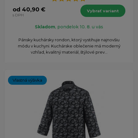
od 40,90 €
Vybrať variant
s DPH
Skladom
, pondelok 10. 8. u vás
Pánsky kuchársky rondon, ktorý vystihuje najnovšiu
módu v kuchyni. Kuchárske oblečenie má moderný
vzhľad, kvalitný materiál, štýlové prev...
Vlastná výšivka