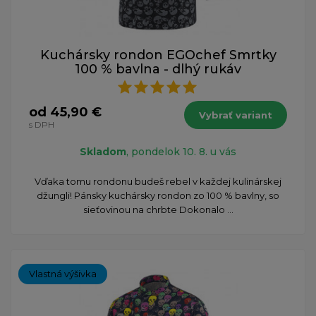
Kuchársky rondon EGOchef Smrtky
100 % bavlna - dlhý rukáv
od 45,90 €
Vybrať variant
s DPH
Skladom
, pondelok 10. 8. u vás
Vďaka tomu rondonu budeš rebel v každej kulinárskej
džungli! Pánsky kuchársky rondon zo 100 % bavlny, so
sieťovinou na chrbte Dokonalo ...
Vlastná výšivka