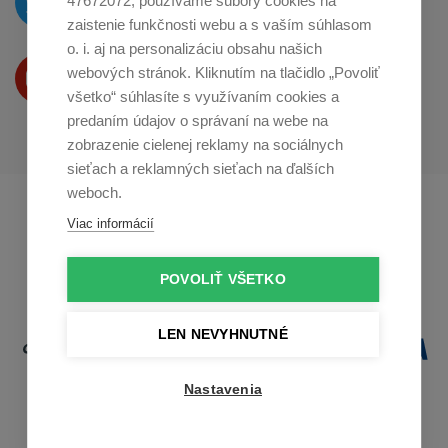
47672072, používame súbory cookies na
na
Twitteri
zaistenie funkčnosti webu a s vaším súhlasom
o. i. aj na personalizáciu obsahu našich
Produkty Vám predstavujeme
webových stránok. Kliknutím na tlačidlo „Povoliť
na
Youtube
všetko“ súhlasíte s využívaním cookies a
predaním údajov o správaní na webe na
zobrazenie cielenej reklamy na sociálnych
sieťach a reklamných sieťach na ďalších
weboch.
Profikuchař.cz
Profikoch.at
Viac informácií
Profiszakacs.hu
POVOLIŤ VŠETKO
LEN NEVYHNUTNÉ
Nastavenia