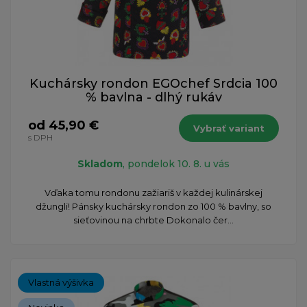
Kuchársky rondon EGOchef Srdcia 100
% bavlna - dlhý rukáv
od 45,90 €
Vybrať variant
s DPH
Skladom
, pondelok 10. 8. u vás
Vďaka tomu rondonu zažiariš v každej kulinárskej
džungli! Pánsky kuchársky rondon zo 100 % bavlny, so
sieťovinou na chrbte Dokonalo čer...
Vlastná výšivka