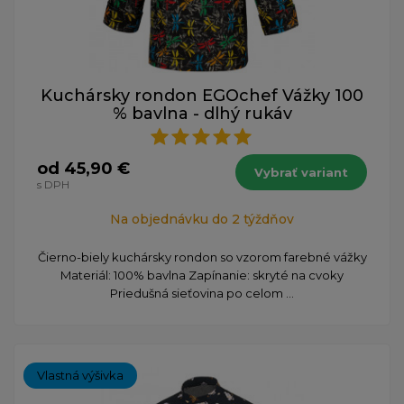
Kuchársky rondon EGOchef Vážky 100
% bavlna - dlhý rukáv
od 45,90 €
Vybrať variant
s DPH
Na objednávku do 2 týždňov
Čierno-biely kuchársky rondon so vzorom farebné vážky
Materiál: 100% bavlna Zapínanie: skryté na cvoky
Priedušná sieťovina po celom ...
Vlastná výšivka