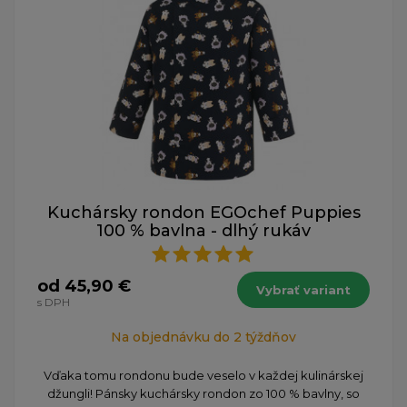
Kuchársky rondon EGOchef Puppies
100 % bavlna - dlhý rukáv
od 45,90 €
Vybrať variant
s DPH
Na objednávku do 2 týždňov
Vďaka tomu rondonu bude veselo v každej kulinárskej
džungli! Pánsky kuchársky rondon zo 100 % bavlny, so