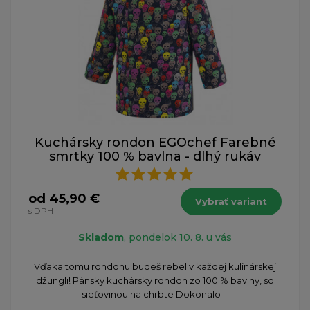
Kuchársky rondon EGOchef Farebné
smrtky 100 % bavlna - dlhý rukáv
od 45,90 €
Vybrať variant
s DPH
Skladom
, pondelok 10. 8. u vás
Vďaka tomu rondonu budeš rebel v každej kulinárskej
džungli! Pánsky kuchársky rondon zo 100 % bavlny, so
sieťovinou na chrbte Dokonalo ...