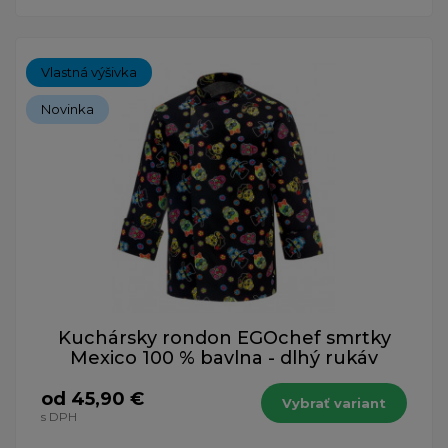
Vlastná výšivka
Novinka
Kuchársky rondon EGOchef smrtky
Mexico 100 % bavlna - dlhý rukáv
od 45,90 €
Vybrať variant
s DPH