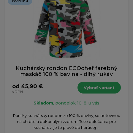
Novinka
Kuchársky rondon EGOchef farebný
maskáč 100 % bavlna - dlhý rukáv
od 45,90 €
Vybrať variant
s DPH
Skladom
, pondelok 10. 8. u vás
Pánsky kuchársky rondon zo 100 % bavlny, so sieťovinou
na chrbte a dokonalým vzorom. Toto oblečenie pre
kuchárov, je to pravé do horúcej ...