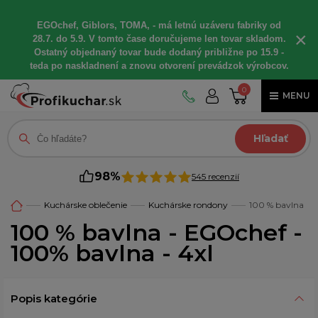
EGOchef, Giblors, TOMA, - má letnú uzáveru fabriky od
×
28.7. do 5.9. V tomto čase doručujeme len tovar skladom.
Ostatný objednaný tovar bude dodaný približne po 15.9 -
teda po naskladnení a znovu otvorení prevádzok výrobcov.
0
MENU
Hľadať
98%
545 recenzií
Kuchárske oblečenie
Kuchárske rondony
100 % bavlna
100 % bavlna - EGOchef -
100% bavlna - 4xl
Popis kategórie