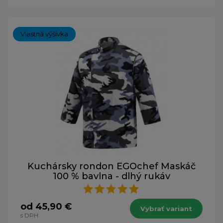
Vlastná výšivka
Kuchársky rondon EGOchef Maskáč
100 % bavlna - dlhý rukáv
od 45,90 €
Vybrať variant
s DPH