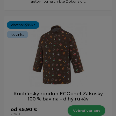
sieťovinou na chrbte Dokonalo ...
Vlastná výšivka
Novinka
Kuchársky rondon EGOchef Zákusky
100 % bavlna - dlhý rukáv
od 45,90 €
Vybrať variant
s DPH