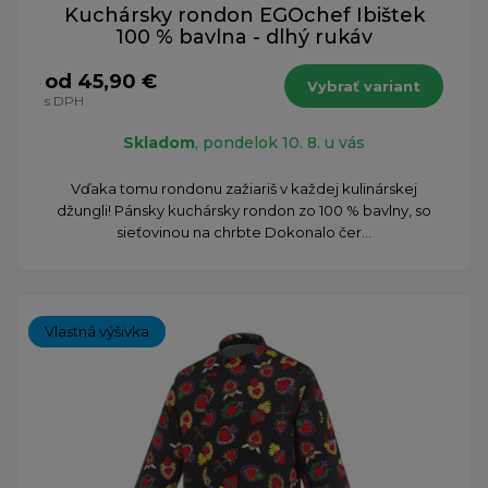
Kuchársky rondon EGOchef Ibištek
100 % bavlna - dlhý rukáv
od 45,90 €
Vybrať variant
s DPH
Skladom
, pondelok 10. 8. u vás
Vďaka tomu rondonu zažiariš v každej kulinárskej
džungli! Pánsky kuchársky rondon zo 100 % bavlny, so
sieťovinou na chrbte Dokonalo čer...
Vlastná výšivka