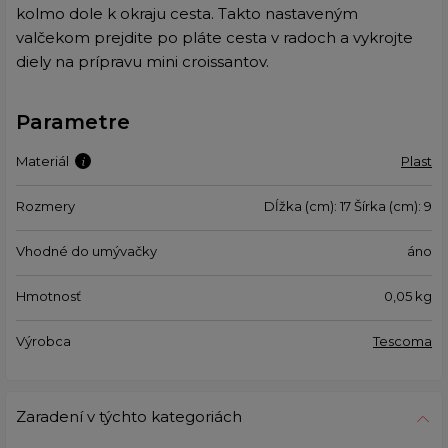
kolmo dole k okraju cesta. Takto nastaveným
valčekom prejdite po pláte cesta v radoch a vykrojte
diely na prípravu mini croissantov.
Parametre
Materiál
Plast
Rozmery
Dĺžka (cm): 17 Šírka (cm): 9
Vhodné do umývačky
áno
Hmotnosť
0,05
kg
Výrobca
Tescoma
Zaradení v týchto kategoriách