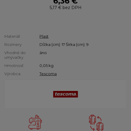
6,36 €
5,17 €
bez DPH
Materiál
Plast
Rozmery
Dĺžka (cm): 17 Šírka (cm): 9
Vhodné do
áno
umývačky
Hmotnosť
0,05
kg
Výrobca
Tescoma