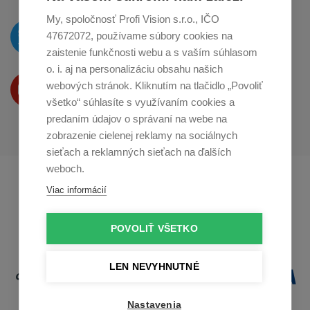
My, spoločnosť Profi Vision s.r.o., IČO
O novinkách píšeme
47672072, používame súbory cookies na
na
Twitteri
zaistenie funkčnosti webu a s vaším súhlasom
o. i. aj na personalizáciu obsahu našich
Produkty Vám predstavujeme
webových stránok. Kliknutím na tlačidlo „Povoliť
na
Youtube
všetko“ súhlasíte s využívaním cookies a
predaním údajov o správaní na webe na
zobrazenie cielenej reklamy na sociálnych
sieťach a reklamných sieťach na ďalších
weboch.
Profikuchař.cz
Profikoch.at
Viac informácií
Profiszakacs.hu
POVOLIŤ VŠETKO
LEN NEVYHNUTNÉ
Nastavenia