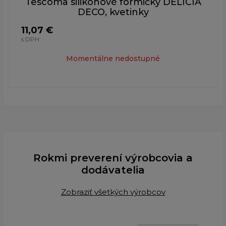
Tescoma silikónové formičky DELÍCIA
DECO, kvetinky
11,07 €
s DPH
Momentálne nedostupné
Rokmi preverení výrobcovia a
dodávatelia
Zobraziť všetkých výrobcov