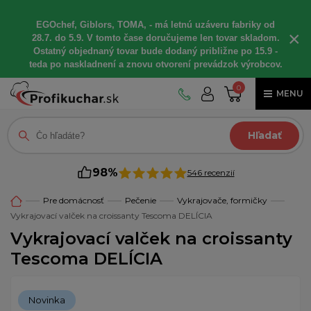
EGOchef, Giblors, TOMA, - má letnú uzáveru fabriky od
×
28.7. do 5.9. V tomto čase doručujeme len tovar skladom.
Ostatný objednaný tovar bude dodaný približne po 15.9 -
teda po naskladnení a znovu otvorení prevádzok výrobcov.
0
MENU
Hľadať
98%
546 recenzií
Pre domácnosť
Pečenie
Vykrajovače, formičky
Vykrajovací valček na croissanty Tescoma DELÍCIA
Vykrajovací valček na croissanty
Tescoma DELÍCIA
Novinka