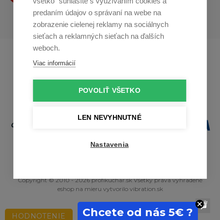
všetko“ súhlasíte s využívaním cookies a
predaním údajov o správaní na webe na
zobrazenie cielenej reklamy na sociálnych
sieťach a reklamných sieťach na ďalších
weboch.
Profikuchař.cz
Profikoch.at
Viac informácií
Profiszakacs.hu
POVOLIŤ VŠETKO
LEN NEVYHNUTNÉ
Nastavenia
Copyright © 2010 - 2026 profikuchar.sk Všetky práva vyhradené
eshop na mieru
vytvorilo
vibration.sk
Chcete od nás 5€ ?
HODNOTENIE