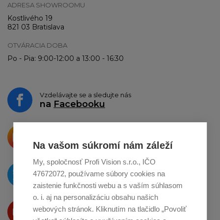
ADRESA SHOWROOMU
Kostlivého 19
821 03 Bratislava
OTVÁRACIA DOBA
Po - Pia: 9:00-12:00 a 13:00 - 16:30
Vzdelávajte se a sledujte nás
na
Facebooku
Krásne produkty si priamo hovoria
o zdieľanie na
Instagrame
Na vašom súkromí nám záleží
My, spoločnosť Profi Vision s.r.o., IČO
O novinkách píšeme
47672072, používame súbory cookies na
na
Twitteri
zaistenie funkčnosti webu a s vaším súhlasom
o. i. aj na personalizáciu obsahu našich
Produkty Vám predstavujeme
webových stránok. Kliknutím na tlačidlo „Povoliť
na
Youtube