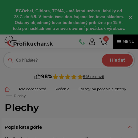
EGOchef, Giblors, TOMA, - má letnú uzáveru fabriky od
×
28.7. do 5.9. V tomto čase doručujeme len tovar skladom.
Ostatný objednaný tovar bude dodaný približne po 15.9 -
teda po naskladnení a znovu otvorení prevádzok výrobcov.
0
MENU
Hľadať
98%
545 recenzií
Pre domácnosť
Pečenie
Formy na pečenie a plechy
Plechy
Plechy
Popis kategórie