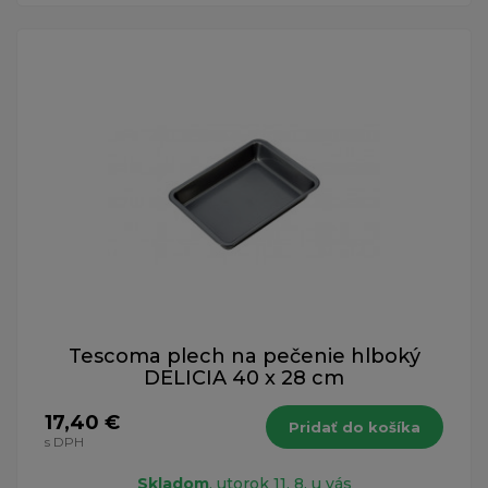
Tescoma plech na pečenie hlboký
DELICIA 40 x 28 cm
17,40 €
Pridať do košíka
s DPH
Skladom
, utorok 11. 8. u vás