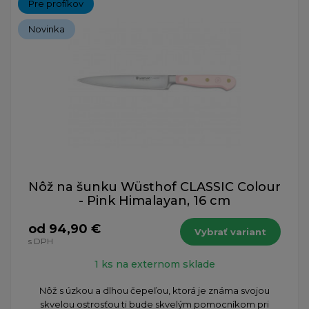
Pre profíkov
Novinka
Nôž na šunku Wüsthof CLASSIC Colour
- Pink Himalayan, 16 cm
od 94,90 €
Vybrať variant
s DPH
1 ks na externom sklade
​Nôž s úzkou a dlhou čepeľou, ktorá je známa svojou
skvelou ostrosťou ti bude skvelým pomocníkom pri