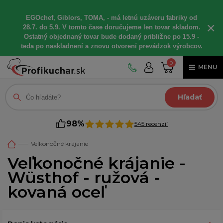
EGOchef, Giblors, TOMA, - má letnú uzáveru fabriky od
×
28.7. do 5.9. V tomto čase doručujeme len tovar skladom.
Ostatný objednaný tovar bude dodaný približne po 15.9 -
teda po naskladnení a znovu otvorení prevádzok výrobcov.
0
MENU
Hľadať
98%
545 recenzií
Veľkonočné krájanie
Veľkonočné krájanie -
Wüsthof - ružová -
kovaná oceľ