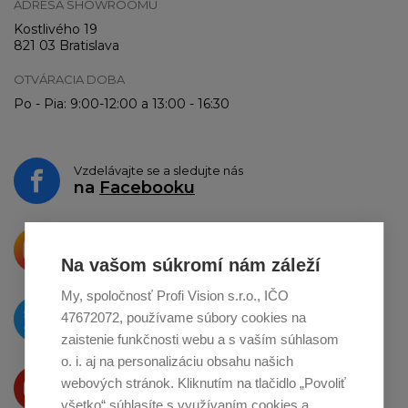
ADRESA SHOWROOMU
Kostlivého 19
821 03 Bratislava
OTVÁRACIA DOBA
Po - Pia: 9:00-12:00 a 13:00 - 16:30
Vzdelávajte se a sledujte nás
na
Facebooku
Krásne produkty si priamo hovoria
o zdieľanie na
Instagrame
Na vašom súkromí nám záleží
My, spoločnosť Profi Vision s.r.o., IČO
O novinkách píšeme
47672072, používame súbory cookies na
na
Twitteri
zaistenie funkčnosti webu a s vaším súhlasom
o. i. aj na personalizáciu obsahu našich
Produkty Vám predstavujeme
webových stránok. Kliknutím na tlačidlo „Povoliť
na
Youtube
všetko“ súhlasíte s využívaním cookies a