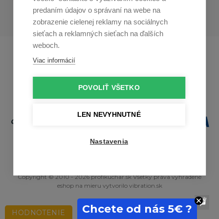
predaním údajov o správaní na webe na
zobrazenie cielenej reklamy na sociálnych
sieťach a reklamných sieťach na ďalších
weboch.
Profikuchař.cz
Profikoch.at
Viac informácií
Profiszakacs.hu
POVOLIŤ VŠETKO
LEN NEVYHNUTNÉ
Nastavenia
Copyright © 2010 - 2026 profikuchar.sk Všetky práva vyhradené
eshop na mieru
vytvorilo
vibration.sk
Chcete od nás 5€ ?
HODNOTENIE