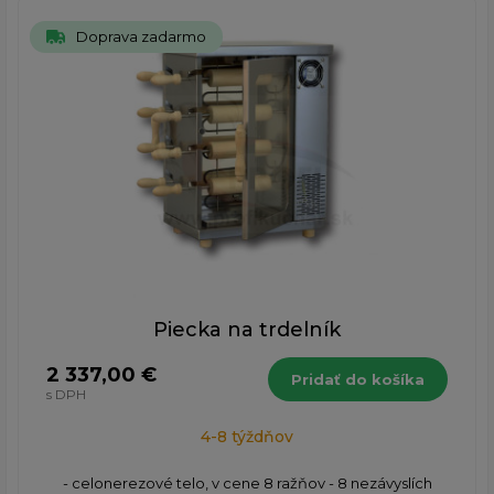
Doprava zadarmo
Piecka na trdelník
2 337,00 €
Pridať do košíka
s DPH
4-8 týždňov
- celonerezové telo, v cene 8 ražňov - 8 nezávyslích