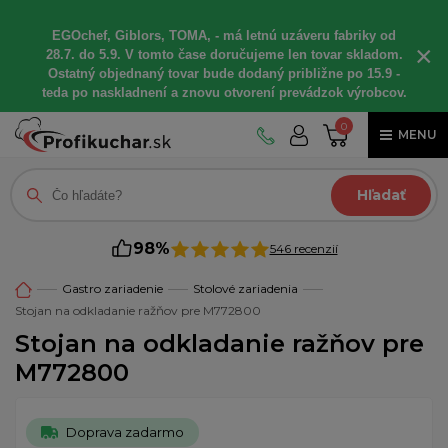
EGOchef, Giblors, TOMA, - má letnú uzáveru fabriky od
×
28.7. do 5.9. V tomto čase doručujeme len tovar skladom.
Ostatný objednaný tovar bude dodaný približne po 15.9 -
teda po naskladnení a znovu otvorení prevádzok výrobcov.
0
MENU
Hľadať
98%
546 recenzií
Gastro zariadenie
Stolové zariadenia
Stojan na odkladanie ražňov pre M772800
Stojan na odkladanie ražňov pre
M772800
Doprava zadarmo