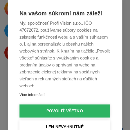
Krásne produkty si priamo hovoria
o zdieľanie na
Instagrame
Na vašom súkromí nám záleží
My, spoločnosť Profi Vision s.r.o., IČO
O novinkách píšeme
47672072, používame súbory cookies na
na
Twitteri
zaistenie funkčnosti webu a s vaším súhlasom
o. i. aj na personalizáciu obsahu našich
Produkty Vám predstavujeme
webových stránok. Kliknutím na tlačidlo „Povoliť
na
Youtube
všetko“ súhlasíte s využívaním cookies a
predaním údajov o správaní na webe na
zobrazenie cielenej reklamy na sociálnych
sieťach a reklamných sieťach na ďalších
weboch.
Profikuchař.cz
Profikoch.at
Viac informácií
Profiszakacs.hu
POVOLIŤ VŠETKO
LEN NEVYHNUTNÉ