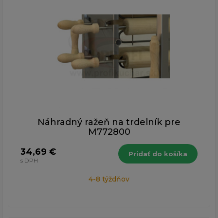
Náhradný ražeň na trdelník pre
M772800
34,69 €
Pridať do košíka
s DPH
4-8 týždňov