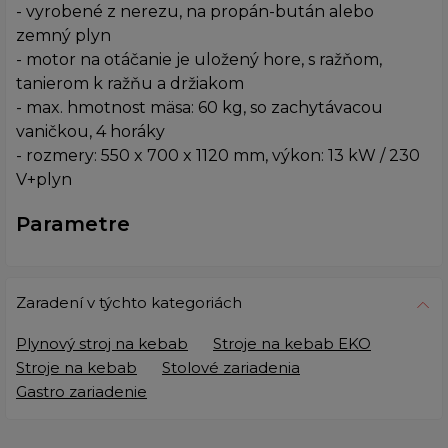
- vyrobené z nerezu, na propán-bután alebo
zemný plyn
- motor na otáčanie je uložený hore, s ražňom,
tanierom k ražňu a držiakom
- max. hmotnost mäsa: 60 kg, so zachytávacou
vaničkou, 4 horáky
- rozmery: 550 x 700 x 1120 mm, výkon: 13 kW / 230
V+plyn
Parametre
Zaradení v týchto kategoriách
Plynový stroj na kebab
Stroje na kebab EKO
Stroje na kebab
Stolové zariadenia
Gastro zariadenie