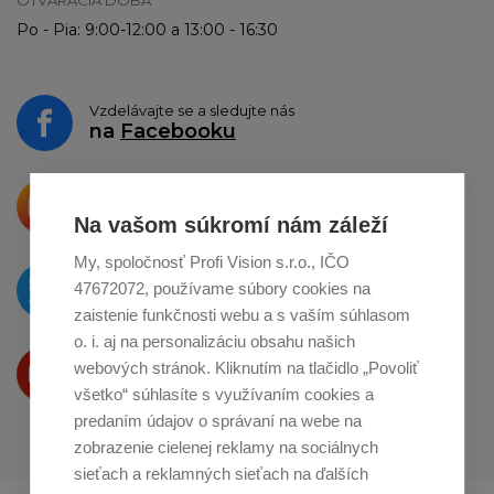
Po - Pia: 9:00-12:00 a 13:00 - 16:30
Vzdelávajte se a sledujte nás
na
Facebooku
Krásne produkty si priamo hovoria
o zdieľanie na
Instagrame
Na vašom súkromí nám záleží
My, spoločnosť Profi Vision s.r.o., IČO
O novinkách píšeme
47672072, používame súbory cookies na
na
Twitteri
zaistenie funkčnosti webu a s vaším súhlasom
o. i. aj na personalizáciu obsahu našich
Produkty Vám predstavujeme
webových stránok. Kliknutím na tlačidlo „Povoliť
na
Youtube
všetko“ súhlasíte s využívaním cookies a
predaním údajov o správaní na webe na
zobrazenie cielenej reklamy na sociálnych
sieťach a reklamných sieťach na ďalších