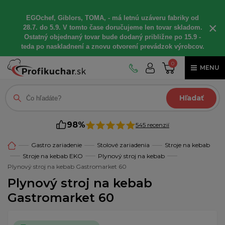
EGOchef, Giblors, TOMA, - má letnú uzáveru fabriky od
×
28.7. do 5.9. V tomto čase doručujeme len tovar skladom.
Ostatný objednaný tovar bude dodaný približne po 15.9 -
teda po naskladnení a znovu otvorení prevádzok výrobcov.
0
MENU
Hľadať
98%
545 recenzií
Gastro zariadenie
Stolové zariadenia
Stroje na kebab
Stroje na kebab EKO
Plynový stroj na kebab
Plynový stroj na kebab Gastromarket 60
Plynový stroj na kebab
Gastromarket 60