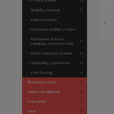
Púzdra, brašne
Škrabky, rukavice
Krájacie kolísky
Kuchárske kufríky s nožmi
Kuchynské nožnice,
manikúry, vreckové nože
Nože svetových značiek
Obracačky a pomocníci
Fruit Carving
Brúsenie nožov
Gastro zariadenie
Grilovanie
Káva