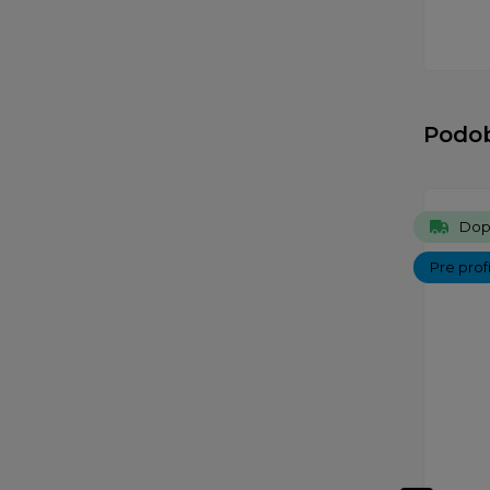
Podo
Dop
Pre prof