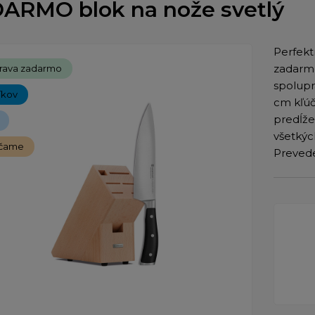
ARMO blok na nože svetlý
Perfekt
zadarmo
rava zadarmo
spolupr
íkov
cm kľúč
predĺže
všetkýc
čame
Preved