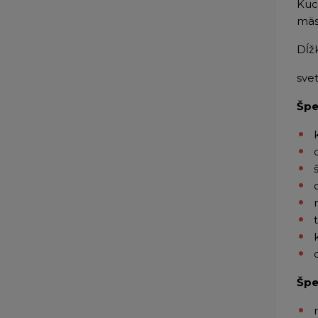
Kuc
mäs
Dĺž
sve
Špe
Špe