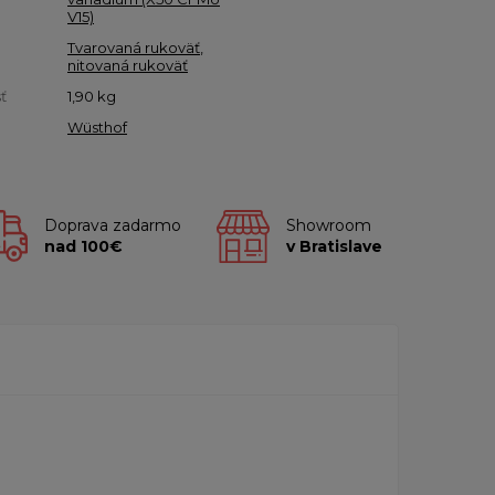
V15)
Tvarovaná rukoväť
,
nitovaná rukoväť
ť
1,90
kg
Wüsthof
Doprava zadarmo
Showroom
nad 100€
v Bratislave