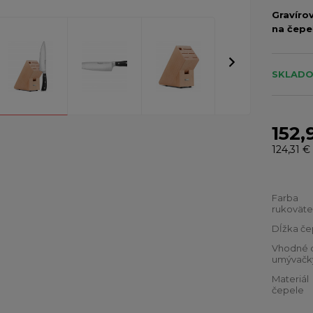
Gravíro
na čepe
SKLADO
152,
124,31 €
Farba
rukoväte
Dĺžka če
Vhodné 
umývačk
Materiál
čepele