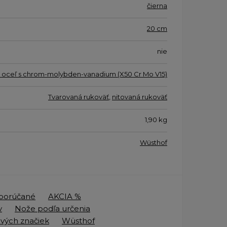
čierna
20 cm
nie
 oceľ s chrom-molybden-vanadium (X50 Cr Mo V15)
Tvarovaná rukoväť
,
nitovaná rukoväť
1,90
kg
Wüsthof
porúčané
AKCIA %
v
Nože podľa určenia
vých značiek
Wüsthof