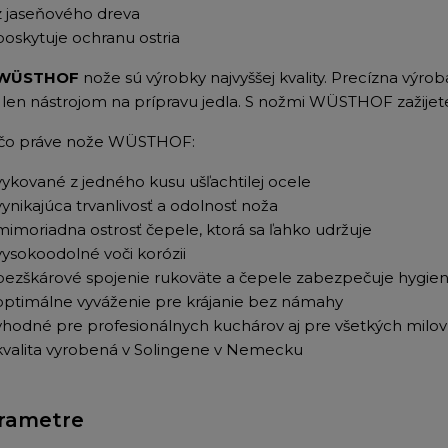
z jaseňového dreva
poskytuje ochranu ostria
 WÜSTHOF
nože sú výrobky najvyššej kvality. Precízna výrob
 len nástrojom na prípravu jedla. S nožmi WÜSTHOF zažijete k
čo práve nože WÜSTHOF:
vykované z jedného kusu ušľachtilej ocele
vynikajúca trvanlivosť a odolnosť noža
mimoriadna ostrosť čepele, ktorá sa ľahko udržuje
vysokoodolné voči korózii
bezškárové spojenie rukoväte a čepele zabezpečuje hygien
optimálne vyváženie pre krájanie bez námahy
vhodné pre profesionálnych kuchárov aj pre všetkých milov
kvalita vyrobená v Solingene v Nemecku
rametre