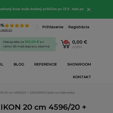
×
ednaný tovar bude dodaný približne po 15.9 - teda po
8%
Prihlásenie
Registrácia
 recenzií
0,00 €
Nakúp ešte za
100,00 €
a v
0
rámci SR máš dopravu zdarma.
s DPH
IL
BLOG
REFERENCIE
SHOWROOM
KONTAKT
ON 20 cm 4596/20 + ZADARMO blok na nože svetlý
 IKON 20 cm 4596/20 +