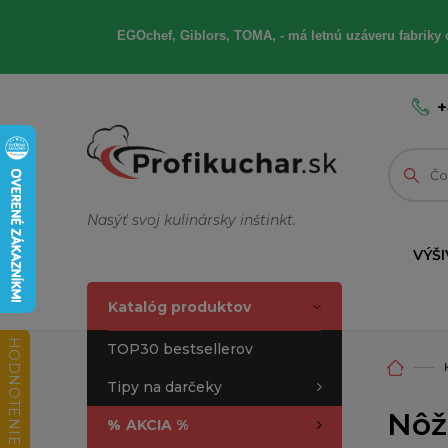
EGOchef, Giblors, TOMA, - má letnú uzáveru fabriky 
+
Nasýť svoj kulinársky inštinkt.
VÝŠI
Katalóg produktov
HODNOTENIE OBCHODU
TOP30 bestsellerov
Tipy na darčeky
Nôž
%
AKCIA %