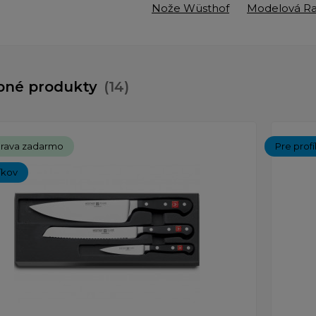
Nože Wüsthof
Modelová R
bné produkty
(14)
rava zadarmo
Pre prof
íkov