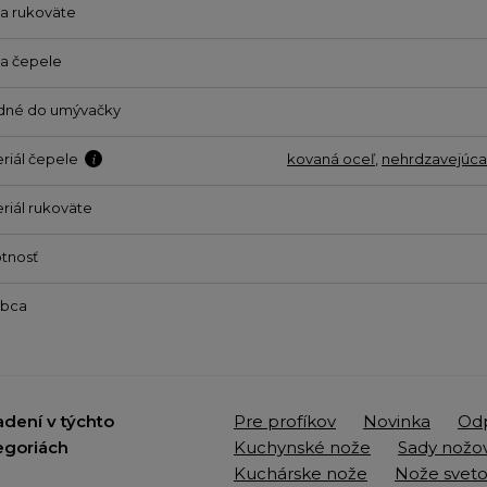
a rukoväte
a čepele
dné do umývačky
riál čepele
kovaná oceľ
,
nehrdzavejúca
riál rukoväte
tnosť
obca
adení v týchto
Pre profíkov
Novinka
Od
egoriách
Kuchynské nože
Sady nožo
Kuchárske nože
Nože sveto