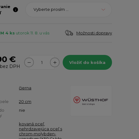
vanie
Vyberte prosím ...
ľ
Možnosti dopravy
M 4 ks
utorok 11. 8. u vás
90 €
Vložiť do košíka
bez DPH
čierna
pele
20 cm
do
nie
y
kovaná oceľ
,
nehrdzavejúca oceľ s
chrom-molybden-
vanadium (X50 Cr Mo