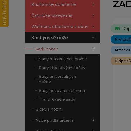
ZAD
Kuchárske oblečenie
Čašnícke oblečenie
Wellness oblečenie a obuv
Dop
Kuchynské nože
Pre prof
Sady nožov
Novinka
Sady mäsiarskych nožov
Odporú
Sady steakových nožov
Sady univerzálnych
nožov
Sady nožov na zeleninu
Tranžírovacie sady
Bloky s nožmi
Nože podľa určenia