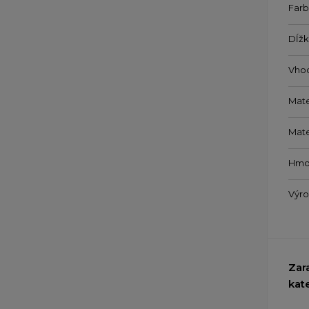
Farb
Dĺžk
Vho
Mate
Mate
Hmo
Výr
Zar
kat