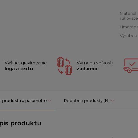
Materiál
rukoväte
Hmotnos
Výrobca
Vyšitie, gravírovanie
Výmena veľkosti
loga a textu
zadarmo
s produktu a parametre
Podobné produkty
(14)
pis produktu