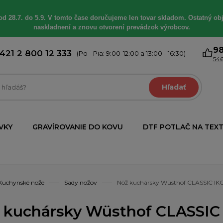
od 28.7. do 5.9. V tomto čase doručujeme len tovar skladom. Ostatný obj
naskladnení a znovu otvorení prevádzok výrobcov.
9
421 2 800 12 333
(Po - Pia: 9:00-12:00 a 13:00 - 16:30)
546
Hľadať
VKY
GRAVÍROVANIE DO KOVU
DTF POTLAČ NA TEXT
Kuchynské nože
Sady nožov
Nôž kuchársky Wüsthof CLASSIC IK
 kuchársky Wüsthof CLASSIC