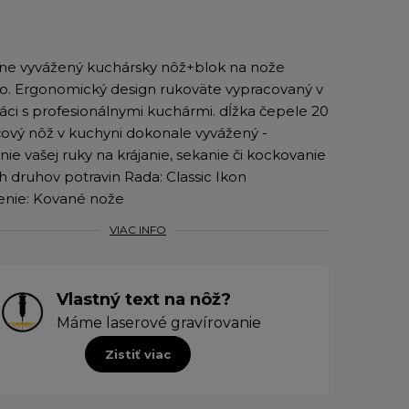
ne vyvážený kuchársky nôž+blok na nože
. Ergonomický design rukoväte vypracovaný v
áci s profesionálnymi kuchármi. dĺžka čepele 20
ový nôž v kuchyni dokonale vyvážený -
nie vašej ruky na krájanie, sekanie či kockovanie
h druhov potravin Rada: Classic Ikon
enie: Kované nože
VIAC INFO
Vlastný text na nôž?
Máme laserové gravírovanie
Zistiť viac