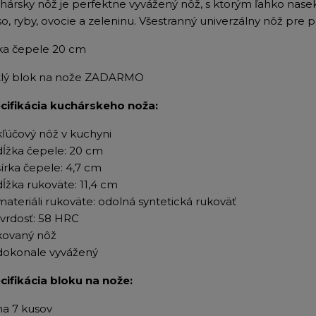
hársky nôž je perfektne vyvážený nôž, s ktorým ľahko nasek
o, ryby, ovocie a zeleninu. Všestranný univerzálny nôž pre p
ka čepele 20 cm
tlý blok na nože ZADARMO
cifikácia kuchárskeho noža:
kľúčový nôž v kuchyni
dĺžka čepele: 20 cm
šírka čepele: 4,7 cm
dĺžka rukoväte: 11,4 cm
materiáli rukoväte: odolná syntetická rukoväť
tvrdosť: 58 HRC
kovaný nôž
dokonale vyvážený
cifikácia bloku na nože:
na 7 kusov