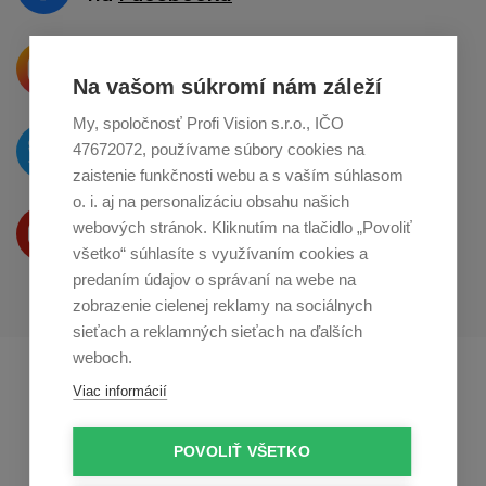
Krásne produkty si priamo hovoria
o zdieľanie na
Instagrame
Na vašom súkromí nám záleží
My, spoločnosť Profi Vision s.r.o., IČO
O novinkách píšeme
47672072, používame súbory cookies na
na
Twitteri
zaistenie funkčnosti webu a s vaším súhlasom
o. i. aj na personalizáciu obsahu našich
Produkty Vám predstavujeme
webových stránok. Kliknutím na tlačidlo „Povoliť
na
Youtube
všetko“ súhlasíte s využívaním cookies a
predaním údajov o správaní na webe na
zobrazenie cielenej reklamy na sociálnych
sieťach a reklamných sieťach na ďalších
weboch.
Profikuchař.cz
Profikoch.at
Viac informácií
Profiszakacs.hu
POVOLIŤ VŠETKO