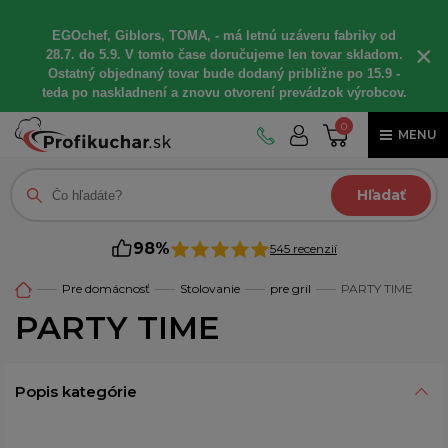
EGOchef, Giblors, TOMA, - má letnú uzáveru fabriky od
×
28.7. do 5.9. V tomto čase doručujeme len tovar skladom.
Ostatný objednaný tovar bude dodaný približne po 15.9 -
teda po naskladnení a znovu otvorení prevádzok výrobcov.
0
MENU
Hľadať
98%
545 recenzií
Pre domácnosť
Stolovanie
pre gril
PARTY TIME
PARTY TIME
Popis kategórie