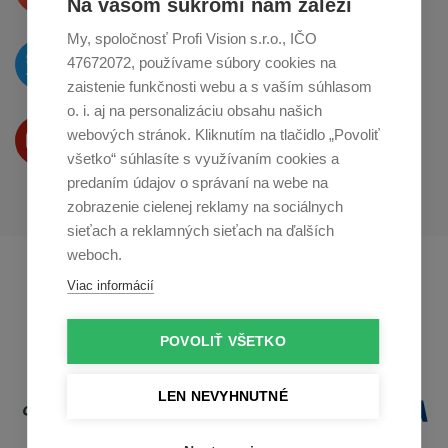
Na vašom súkromí nám záleží
My, spoločnosť Profi Vision s.r.o., IČO
O novinkách píšeme
47672072, používame súbory cookies na
na
Twitteri
zaistenie funkčnosti webu a s vaším súhlasom
o. i. aj na personalizáciu obsahu našich
Produkty Vám predstavujeme
webových stránok. Kliknutím na tlačidlo „Povoliť
na
Youtube
všetko“ súhlasíte s využívaním cookies a
predaním údajov o správaní na webe na
zobrazenie cielenej reklamy na sociálnych
sieťach a reklamných sieťach na ďalších
weboch.
Profikuchař.cz
Profikoch.at
Viac informácií
Profiszakacs.hu
POVOLIŤ VŠETKO
LEN NEVYHNUTNÉ