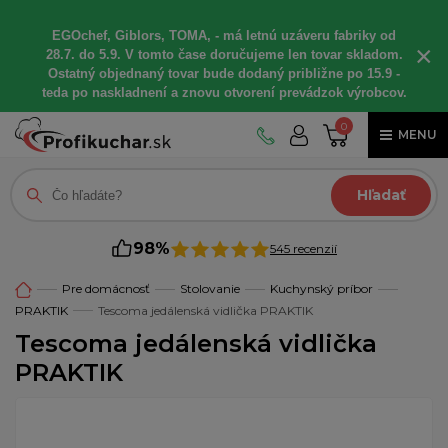
EGOchef, Giblors, TOMA, - má letnú uzáveru fabriky od
×
28.7. do 5.9. V tomto čase doručujeme len tovar skladom.
Ostatný objednaný tovar bude dodaný približne po 15.9 -
teda po naskladnení a znovu otvorení prevádzok výrobcov.
0
MENU
Hľadať
98%
545 recenzií
Pre domácnosť
Stolovanie
Kuchynský príbor
PRAKTIK
Tescoma jedálenská vidlička PRAKTIK
Tescoma jedálenská vidlička
PRAKTIK