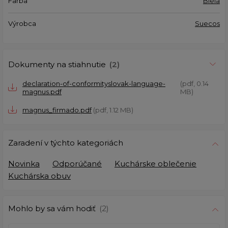
Farba
Biela
Výrobca
Suecos
Dokumenty na stiahnutie
(2)
declaration-of-conformityslovak-language-
(pdf, 0.14
magnus.pdf
MB)
magnus_firmado.pdf
(pdf, 1.12 MB)
Zaradení v týchto kategoriách
Novinka
Odporúčané
Kuchárske oblečenie
Kuchárska obuv
Mohlo by sa vám hodiť
(2)