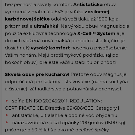
bezpečnosť a skvelý komfort.
Antistatická
obuv
vyrobená z materiálu EVA je vďaka
zosilnenej
karbónovej špičke
odolná voči tlaku až 1500 kg a
pritom stále
ultraľahká
! Na výrobu obuvi Magnus bola
použitá exkluzívna technológia
X-Cell™
System
a je
do nich vložená nová mäkká pohodlná stielka, čím je
dosiahnutý
vysoký komfort
nosenia a prispôsobenie
Vašim nohám. Majú protišmykovú podrážku (aj po
bokoch obuvi) pre ešte väčšiu stabilitu pri chôdzi.
Skvelá obuv pre kuchárov!
Pretože obuv Magnus je
odporúčaná pre sektory - stravovanie (najmä kuchyňa
a čistenie), záhradkárstvo a potravinársky priemysel.
spĺňa EN ISO 20345:2011, REGULATION:
CERTIFICATE CE, Directive 89/686/CEE, Category I
antistatické, ultraľahké a odolné voči ohýbaniu
nárazuvzdorná špica topánky 200 joulov (1500 kg),
pričom je o 50 % ľahšia ako iné oceľové špičky