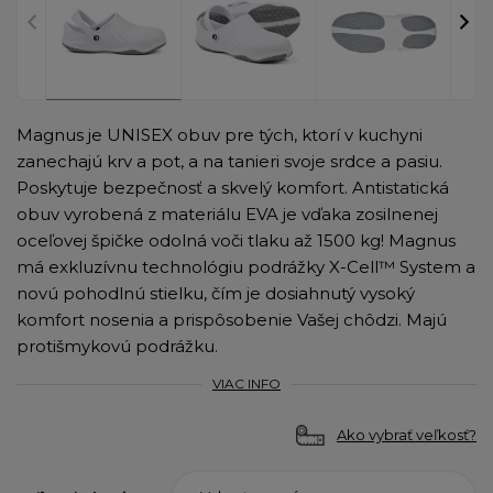
Magnus je UNISEX obuv pre tých, ktorí v kuchyni
zanechajú krv a pot, a na tanieri svoje srdce a pasiu.
Poskytuje bezpečnosť a skvelý komfort. Antistatická
obuv vyrobená z materiálu EVA je vďaka zosilnenej
oceľovej špičke odolná voči tlaku až 1500 kg! Magnus
má exkluzívnu technológiu podrážky X-Cell™ System a
novú pohodlnú stielku, čím je dosiahnutý vysoký
komfort nosenia a prispôsobenie Vašej chôdzi. Majú
protišmykovú podrážku.
VIAC INFO
Ako vybrať veľkosť?