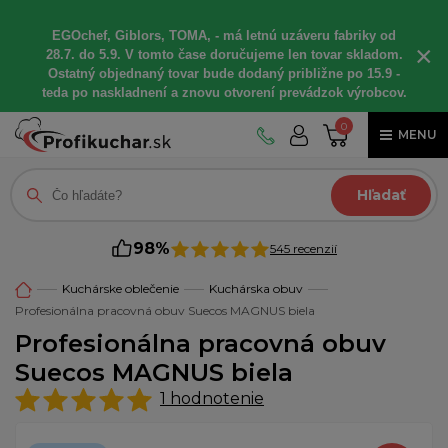
EGOchef, Giblors, TOMA, - má letnú uzáveru fabriky od
×
28.7. do 5.9. V tomto čase doručujeme len tovar skladom.
Ostatný objednaný tovar bude dodaný približne po 15.9 -
teda po naskladnení a znovu otvorení prevádzok výrobcov.
0
MENU
Hľadať
98%
545 recenzií
Kuchárske oblečenie
Kuchárska obuv
Profesionálna pracovná obuv Suecos MAGNUS biela
Profesionálna pracovná obuv
Suecos MAGNUS biela
1
hodnotenie