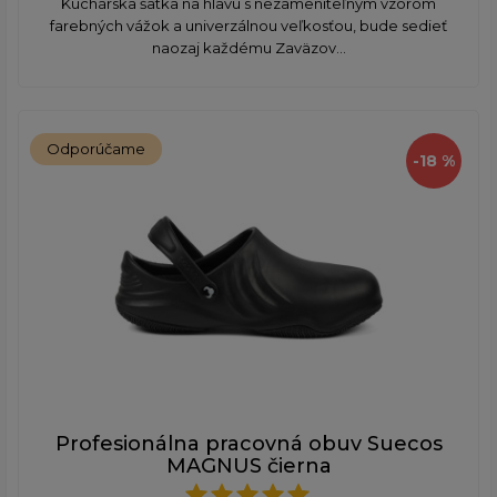
​Kuchárska šatka na hlavu s nezameniteľným vzorom
farebných vážok a univerzálnou veľkosťou, bude sedieť
naozaj každému Zaväzov...
Odporúčame
-18 %
Profesionálna pracovná obuv Suecos
MAGNUS čierna