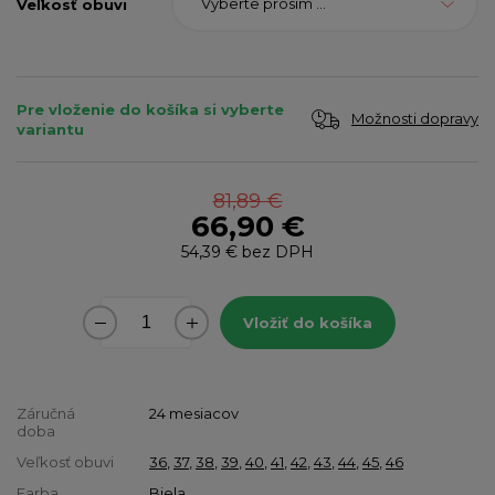
Vyberte prosím ...
Veľkosť obuvi
Pre vloženie do košíka si vyberte
Možnosti dopravy
variantu
81,89 €
66,90 €
54,39 €
bez DPH
Vložiť do košíka
Záručná
24 mesiacov
doba
Veľkosť obuvi
36
,
37
,
38
,
39
,
40
,
41
,
42
,
43
,
44
,
45
,
46
Farba
Biela