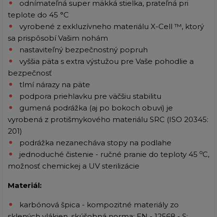
odnímateľná super mäkká stielka, prateľná pri
teplote do 45 °C
vyrobené z exkluzívneho materiálu X-Cell ™, ktorý
sa prispôsobí Vašim nohám
nastaviteľný bezpečnostný popruh
vyššia päta s extra výstužou pre Vaše pohodlie a
bezpečnosť
tlmí nárazy na päte
podpora priehlavku pre väčšiu stabilitu
gumená podrážka (aj po bokoch obuvi) je
vyrobená z protišmykového materiálu SRC (ISO 20345:
201)
podrážka nezanecháva stopy na podlahe
o
jednoduché čistenie - ručné pranie do teploty 45
C,
možnosť chemickej a UV sterilizácie
Materiál:
karbónová špica - kompozitné materiály zo
sklených vlákien, skúšobná norma: EN - 12568 - S;