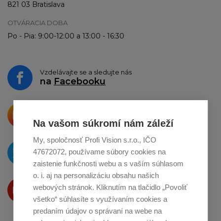
821 03 Bratislava
OTVÁRACIA DOBA
Po - Pia: 9:00-12:00 a 13:00 - 16:30
Vzdelávajte se a sledujte nás
na
Facebooku
Krásne produkty si priamo hovoria
o zdieľanie na
Instagrame
Na vašom súkromí nám záleží
My, spoločnosť Profi Vision s.r.o., IČO
O novinkách píšeme
47672072, používame súbory cookies na
na
Twitteri
zaistenie funkčnosti webu a s vaším súhlasom
o. i. aj na personalizáciu obsahu našich
Produkty Vám predstavujeme
webových stránok. Kliknutím na tlačidlo „Povoliť
na
Youtube
všetko“ súhlasíte s využívaním cookies a
predaním údajov o správaní na webe na