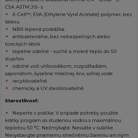
CSA.ASTM.JIS- s
X-Cell™, EVA (Ethylene Vynil Acetate) polymer, bez
latexu
NBR lepená podrážka
antibakteriálne, bez nebezpečných alebo
toxických látok
tepelne odolné - suché a mokré teplo do 50
stupňov
odolné voči uhľovodíkom, rozpúšťadlám,
saponátom, kyseline mliečnej, krvi, soľnej vode
recyklovateľné
chemicky a UV sterilizovateľné
Starostlivosť:
Neperte v práčke. V prípade potreby použite
krátky program so studenou vodou s maximálnou
teplotou 50 °C. Nežmýkajte. Nesušte v sušičke.
Nevystavujte priamemu slnečnému žiareniu ani iným