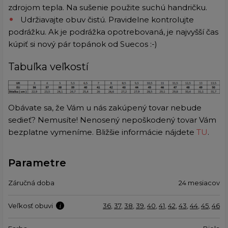
zdrojom tepla. Na sušenie použite suchú handričku.
Udržiavajte obuv čistú. Pravidelne kontrolujte
podrážku. Ak je podrážka opotrebovaná, je najvyšší čas
kúpiť si nový pár topánok od Suecos :-)
Tabuľka veľkostí
Obávate sa, že Vám u nás zakúpený tovar nebude
sedieť? Nemusíte! Nenosený nepoškodený tovar Vám
bezplatne vymeníme. Bližšie informácie nájdete
TU
.
Parametre
Záručná doba
24 mesiacov
Veľkosť obuvi
36
,
37
,
38
,
39
,
40
,
41
,
42
,
43
,
44
,
45
,
46