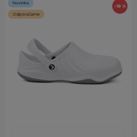
Novinka
-18 %
Odporúčame