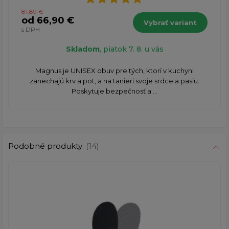
81,89 €
od 66,90 €
Vybrať variant
s DPH
Skladom
, piatok 7. 8. u vás
Magnus je UNISEX obuv pre tých, ktorí v kuchyni
zanechajú krv a pot, a na tanieri svoje srdce a pasiu.
Poskytuje bezpečnosť a ...
Podobné produkty
(14)