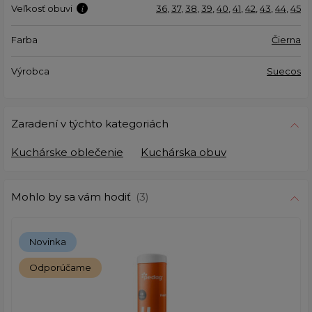
Veľkosť obuvi
36
,
37
,
38
,
39
,
40
,
41
,
42
,
43
,
44
,
45
Farba
Čierna
Výrobca
Suecos
Zaradení v týchto kategoriách
Kuchárske oblečenie
Kuchárska obuv
Mohlo by sa vám hodiť
(3)
Novinka
Odporúčame