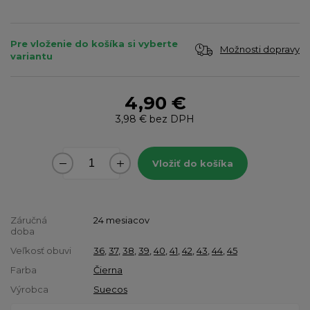
Pre vloženie do košíka si vyberte
Možnosti dopravy
variantu
4,90 €
3,98 €
bez DPH
Vložiť do košíka
Záručná
24 mesiacov
doba
Veľkosť obuvi
36
,
37
,
38
,
39
,
40
,
41
,
42
,
43
,
44
,
45
Farba
Čierna
Výrobca
Suecos