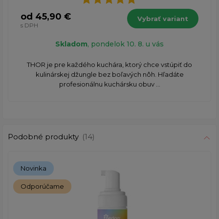
od 45,90 €
Vybrať variant
s DPH
Skladom
, pondelok 10. 8. u vás
THOR je pre každého kuchára, ktorý chce vstúpiť do
kulinárskej džungle bez boľavých nôh. Hľadáte
profesionálnu kuchársku obuv ...
Podobné produkty
(14)
Novinka
Odporúčame