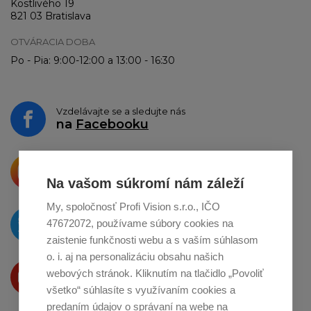
Kostlivého 19
821 03 Bratislava
OTVÁRACIA DOBA
Po - Pia: 9:00-12:00 a 13:00 - 16:30
Vzdelávajte se a sledujte nás
na
Facebooku
Krásne produkty si priamo hovoria
o zdieľanie na
Instagrame
Na vašom súkromí nám záleží
My, spoločnosť Profi Vision s.r.o., IČO
O novinkách píšeme
47672072, používame súbory cookies na
na
Twitteri
zaistenie funkčnosti webu a s vaším súhlasom
o. i. aj na personalizáciu obsahu našich
Produkty Vám predstavujeme
webových stránok. Kliknutím na tlačidlo „Povoliť
na
Youtube
všetko“ súhlasíte s využívaním cookies a
predaním údajov o správaní na webe na