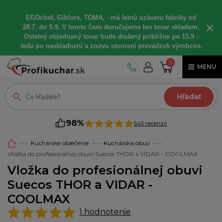
EGOchef, Giblors, TOMA, - má letnú uzáveru fabriky od
×
28.7. do 5.9. V tomto čase doručujeme len tovar skladom.
Ostatný objednaný tovar bude dodaný približne po 15.9 -
teda po naskladnení a znovu otvorení prevádzok výrobcov.
0
MENU
Hľadať
98%
545 recenzií
Kuchárske oblečenie
Kuchárska obuv
Vložka do profesionálnej obuvi Suecos THOR a VIDAR - COOLMAX
Vložka do profesionálnej obuvi
Suecos THOR a VIDAR -
COOLMAX
1
hodnotenie