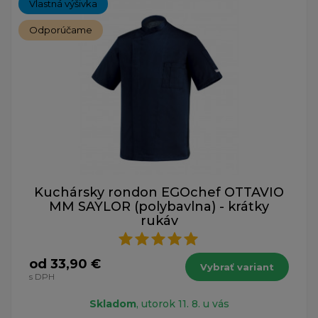
Vlastná výšivka
Odporúčame
Kuchársky rondon EGOchef OTTAVIO
MM SAYLOR (polybavlna) - krátky
rukáv
od 33,90 €
Vybrať variant
s DPH
Skladom
, utorok 11. 8. u vás