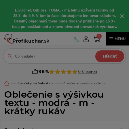
EGOchef, Giblors, TOMA, - má letnú uzáveru fabriky od
×
28.7. do 5.9. V tomto čase doručujeme len tovar skladom.
Ostatný objednaný tovar bude dodaný približne po 15.9 -
teda po naskladnení a znovu otvorení prevádzok výrobcov.
0
MENU
Hľadať
98%
545 recenzií
Darčeky na Valentína
Oblečenie s výšivkou textu
Oblečenie s výšivkou
textu - modrá - m -
krátky rukáv