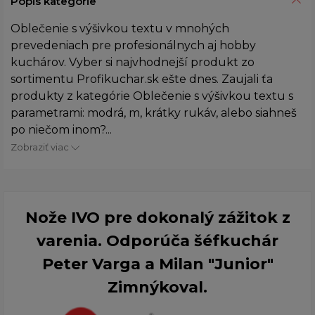
Popis kategórie
Oblečenie s výšivkou textu v mnohých
prevedeniach pre profesionálnych aj hobby
kuchárov. Vyber si najvhodnejší produkt zo
sortimentu Profikuchar.sk ešte dnes. Zaujali ťa
produkty z kategórie Oblečenie s výšivkou textu s
parametrami: modrá, m, krátky rukáv, alebo siahneš
po niečom inom?...
Zobraziť viac
Nože IVO pre dokonalý zážitok z
varenia. Odporúča šéfkuchár
Peter Varga a Milan "Junior"
Zimnýkoval.