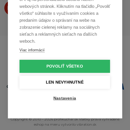
Produkty Vám predstavujeme
webových stránok. Kliknutím na tlačidlo „Povoliť
na
Youtube
všetko“ súhlasíte s využívaním cookies a
predaním údajov o správaní na webe na
zobrazenie cielenej reklamy na sociálnych
sieťach a reklamných sieťach na ďalších
weboch.
Profikuchař.cz
Profikoch.at
Viac informácií
Profiszakacs.hu
POVOLIŤ VŠETKO
LEN NEVYHNUTNÉ
Nastavenia
Copyright © 2010 - 2026 profikuchar.sk Všetky práva vyhradené
eshop na mieru
vytvorilo
vibration.sk