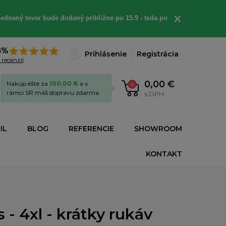
×
ednaný tovar bude dodaný približne po 15.9 - teda po
8%
Prihlásenie
Registrácia
 recenzií
0,00 €
Nakúp ešte za
100,00 €
a v
0
rámci SR máš dopravu zdarma.
s DPH
IL
BLOG
REFERENCIE
SHOWROOM
KONTAKT
 - 4xl - krátky rukáv