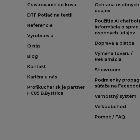
Gravírovanie do kovu
Ochrana osobných
údajov
DTF Potlač na textil
Použitie AI chatbo
Referencie
informácia o sprac
osobných údajov
Výrobcovia
Doprava a platba
O nás
Výmena tovaru /
Blog
Reklamácia
Kontakt
Showroom
Kariéra u nás
Podmienky propag
súťaže na Faceboo
Profikuchar.sk je partner
HC05 B.Bystrica
Vernostný systém
Veľkoobchod
Pomoc / FAQ