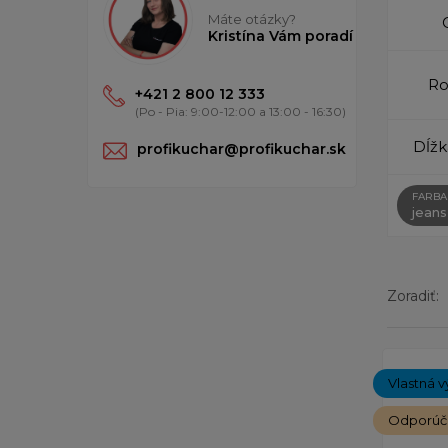
Máte otázky?
Kristína Vám poradí
Ro
+421 2 800 12 333
(Po - Pia: 9:00-12:00 a 13:00 - 16:30)
Dĺžk
profikuchar@profikuchar.sk
FARBA
jeans
Zoradiť:
Zobrazený
Vlastná v
Odporú