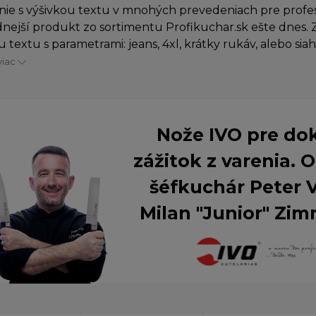
ie s výšivkou textu v mnohých prevedeniach pre profes
nejší produkt zo sortimentu Profikuchar.sk ešte dnes. Z
u textu s parametrami: jeans, 4xl, krátky rukáv, alebo sia
viac
Nože IVO pre do
zážitok z varenia.
šéfkuchár Peter 
Milan "Junior" Zim