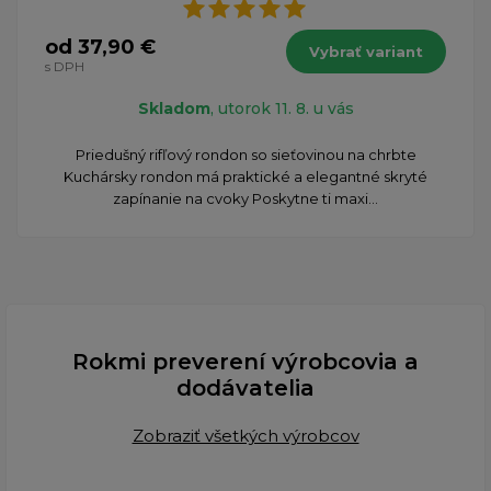
od 37,90 €
Vybrať variant
s DPH
Skladom
, utorok 11. 8. u vás
​Priedušný rifľový rondon so sieťovinou na chrbte
Kuchársky rondon má praktické a elegantné skryté
zapínanie na cvoky Poskytne ti maxi...
Rokmi preverení výrobcovia a
dodávatelia
Zobraziť všetkých výrobcov