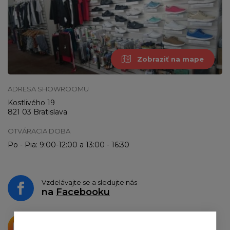
Zobraziť na mape
ADRESA SHOWROOMU
Kostlivého 19
821 03 Bratislava
OTVÁRACIA DOBA
Po - Pia: 9:00-12:00 a 13:00 - 16:30
Vzdelávajte se a sledujte nás
na
Facebooku
Krásne produkty si priamo hovoria