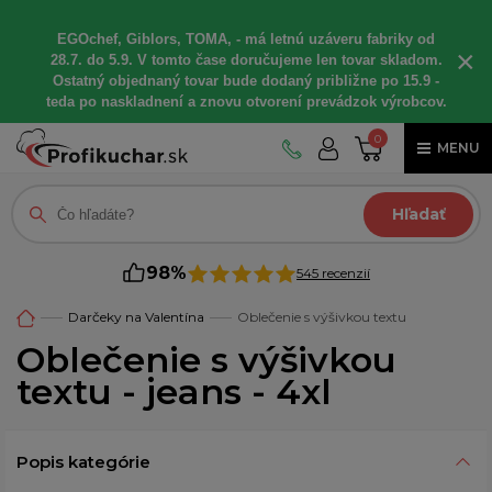
EGOchef, Giblors, TOMA, - má letnú uzáveru fabriky od
×
28.7. do 5.9. V tomto čase doručujeme len tovar skladom.
Ostatný objednaný tovar bude dodaný približne po 15.9 -
teda po naskladnení a znovu otvorení prevádzok výrobcov.
0
MENU
Hľadať
98%
545 recenzií
Darčeky na Valentína
Oblečenie s výšivkou textu
Oblečenie s výšivkou
textu - jeans - 4xl
Popis kategórie