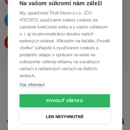
o zdieľanie na
Instagrame
Na vašom súkromí nám záleží
My, spoločnosť Profi Vision s.r.o., IČO
O novinkách píšeme
47672072, používame súbory cookies na
na
Twitteri
zaistenie funkčnosti webu a s vaším súhlasom
o. i. aj na personalizáciu obsahu našich
Produkty Vám predstavujeme
webových stránok. Kliknutím na tlačidlo „Povoliť
na
Youtube
všetko“ súhlasíte s využívaním cookies a
predaním údajov o správaní na webe na
zobrazenie cielenej reklamy na sociálnych
sieťach a reklamných sieťach na ďalších
weboch.
Profikuchař.cz
Profikoch.at
Viac informácií
Profiszakacs.hu
POVOLIŤ VŠETKO
LEN NEVYHNUTNÉ