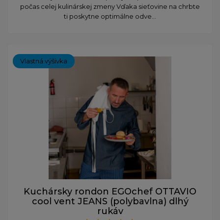
počas celej kulinárskej zmeny Vďaka sieťovine na chrbte
ti poskytne optimálne odve...
Vlastná výšivka
Kuchársky rondon EGOchef OTTAVIO
cool vent JEANS (polybavlna) dlhý
rukáv