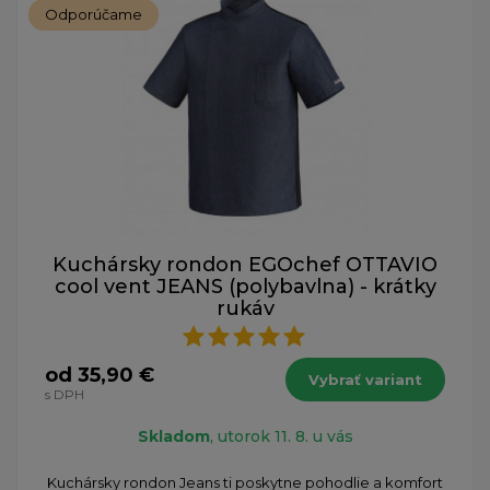
Odporúčame
Kuchársky rondon EGOchef OTTAVIO
cool vent JEANS (polybavlna) - krátky
rukáv
od 35,90 €
Vybrať variant
s DPH
Skladom
, utorok 11. 8. u vás
Kuchársky rondon Jeans ti poskytne pohodlie a komfort