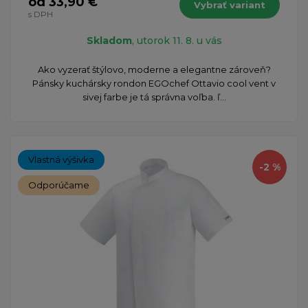
od 33,90 €
Vybrať variant
s DPH
Skladom
, utorok 11. 8. u vás
Ako vyzerať štýlovo, moderne a elegantne zároveň?
Pánsky kuchársky rondon EGOchef Ottavio cool vent v
sivej farbe je tá správna voľba. ľ...
Vlastná výšivka
-2 %
Odporúčame