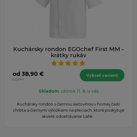
Kuchársky rondon EGOchef First MM -
krátky rukáv
od 38,90 €
Vybrať variant
s DPH
Skladom
, utorok 11. 8. u vás
​Kuchársky rondon s čiernou sieťovinou v hornej časti
chrbta a čiernymi výložkami na pleciach, ktorá poskytuje
skvelé odvetrávanie Ľahk...