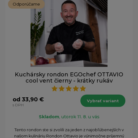
Odporúčame
Kuchársky rondon EGOchef OTTAVIO
cool vent čierny - krátky rukáv
od 33,90 €
Vybrať variant
s DPH
Skladom
, utorok 11. 8. u vás
Tento rondon ste si zvolili za jeden z najobľúbenejších v
našom kulináriu Rondon Ottavio je výnimočne príjemný