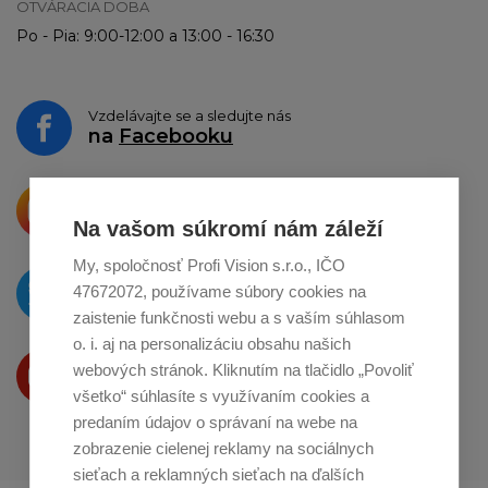
OTVÁRACIA DOBA
Po - Pia: 9:00-12:00 a 13:00 - 16:30
Vzdelávajte se a sledujte nás
na
Facebooku
Krásne produkty si priamo hovoria
o zdieľanie na
Instagrame
Na vašom súkromí nám záleží
My, spoločnosť Profi Vision s.r.o., IČO
O novinkách píšeme
47672072, používame súbory cookies na
na
Twitteri
zaistenie funkčnosti webu a s vaším súhlasom
o. i. aj na personalizáciu obsahu našich
Produkty Vám predstavujeme
webových stránok. Kliknutím na tlačidlo „Povoliť
na
Youtube
všetko“ súhlasíte s využívaním cookies a
predaním údajov o správaní na webe na
zobrazenie cielenej reklamy na sociálnych
sieťach a reklamných sieťach na ďalších