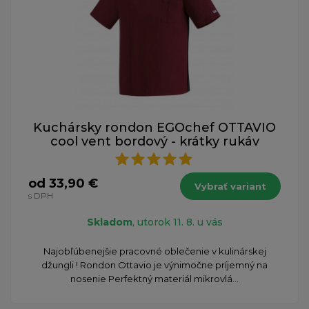
Kuchársky rondon EGOchef OTTAVIO
cool vent bordový - krátky rukáv
od 33,90 €
Vybrať variant
s DPH
Skladom
, utorok 11. 8. u vás
​Najobľúbenejšie pracovné oblečenie v kulinárskej
džungli ! Rondon Ottavio je výnimočne príjemný na
nosenie Perfektný materiál mikrovlá...