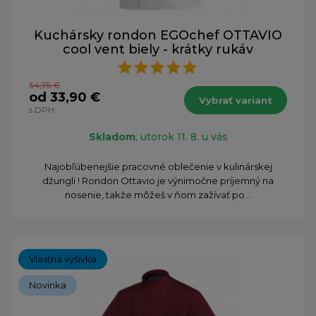
Kuchársky rondon EGOchef OTTAVIO
cool vent biely - krátky rukáv
34,75 €
od 33,90 €
Vybrať variant
s DPH
Skladom
, utorok 11. 8. u vás
Najobľúbenejšie pracovné oblečenie v kulinárskej
džungli ! Rondon Ottavio je výnimočne príjemný na
nosenie, takže môžeš v ňom zažívať po...
Vlastná výšivka
Novinka