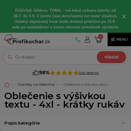
EGOchef, Giblors, TOMA, - má letnú uzáveru fabriky od
×
28.7. do 5.9. V tomto čase doručujeme len tovar skladom.
Ostatný objednaný tovar bude dodaný približne po 15.9 -
teda po naskladnení a znovu otvorení prevádzok výrobcov.
0
MENU
Hľadať
98%
546 recenzií
Darčeky na Valentína
Oblečenie s výšivkou textu
Oblečenie s výšivkou
textu - 4xl - krátky rukáv
Popis kategórie