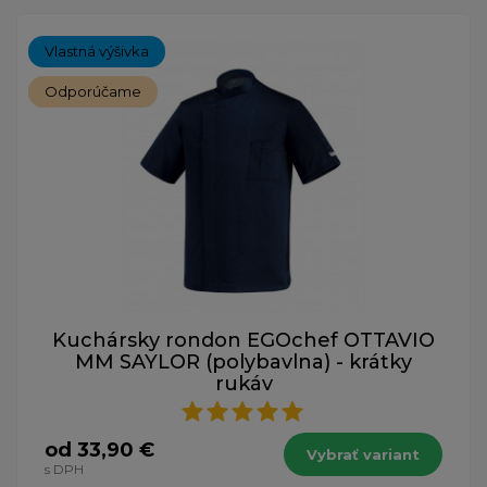
Vlastná výšivka
Odporúčame
Kuchársky rondon EGOchef OTTAVIO
MM SAYLOR (polybavlna) - krátky
rukáv
od 33,90 €
Vybrať variant
s DPH