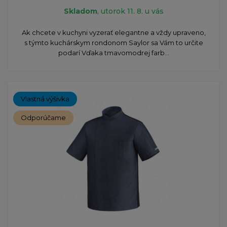
Skladom
, utorok 11. 8. u vás
Ak chcete v kuchyni vyzerať elegantne a vždy upraveno,
s týmto kuchárskym rondonom Saylor sa Vám to určite
podarí Vďaka tmavomodrej farb...
Vlastná výšivka
Odporúčame