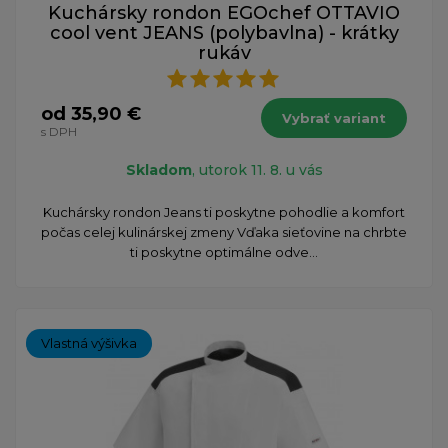
Kuchársky rondon EGOchef OTTAVIO
cool vent JEANS (polybavlna) - krátky
rukáv
od 35,90 €
Vybrať variant
s DPH
Skladom
, utorok 11. 8. u vás
Kuchársky rondon Jeans ti poskytne pohodlie a komfort
počas celej kulinárskej zmeny Vďaka sieťovine na chrbte
ti poskytne optimálne odve...
Vlastná výšivka