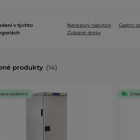
adení v týchto
Nerezový nábytok
Gastro z
egoriách
Zvárané drezy
bné produkty
(14)
rava zadarmo
Dop