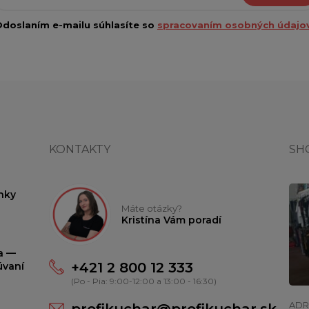
doslaním e-mailu súhlasíte so
spracovaním osobných údajov
KONTAKTY
SH
nky
Máte otázky?
Kristína Vám poradí
ta —
+421 2 800 12 333
úvaní
(Po - Pia: 9:00-12:00 a 13:00 - 16:30)
ADR
profikuchar@profikuchar.sk