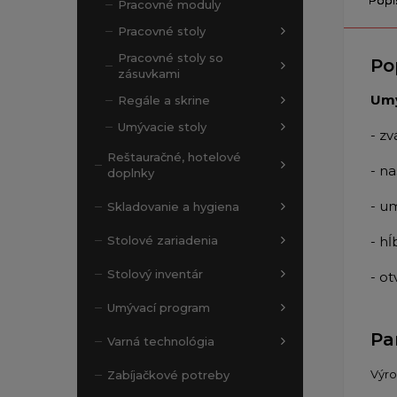
Pracovné moduly
Pracovné stoly
Pracovné stoly so
Po
zásuvkami
Umý
Regále a skrine
Umývacie stoly
- z
Reštauračné, hotelové
- na
doplnky
- u
Skladovanie a hygiena
- h
Stolové zariadenia
Stolový inventár
- o
Umývací program
Pa
Varná technológia
Výr
Zabíjačkové potreby