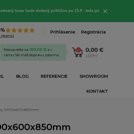
×
ednaný tovar bude dodaný približne po 15.9 - teda po
8%
Prihlásenie
Registrácia
 recenzií
0,00 €
Nakúp ešte za
100,00 €
a v
0
rámci SR máš dopravu zdarma.
s DPH
IL
BLOG
REFERENCIE
SHOWROOM
KONTAKT
 rohy 1000x600x850mm
1000x600x850mm