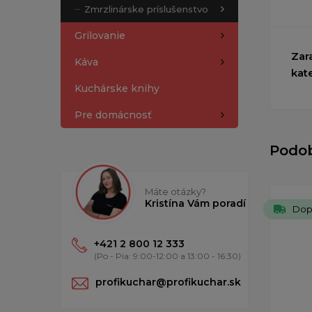
Zmrzlinárske príslušenstvo
Grilovanie
Zar
Káva
kat
Kuchárske knihy
Pre domácnosť
Podo
Máte otázky?
Kristína Vám poradí
Dop
+421 2 800 12 333
(Po - Pia: 9:00-12:00 a 13:00 - 16:30)
profikuchar@profikuchar.sk