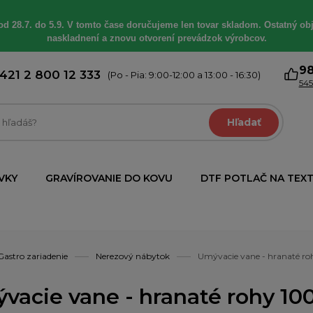
od 28.7. do 5.9. V tomto čase doručujeme len tovar skladom. Ostatný obj
naskladnení a znovu otvorení prevádzok výrobcov.
9
421 2 800 12 333
(Po - Pia: 9:00-12:00 a 13:00 - 16:30)
545
Hľadať
VKY
GRAVÍROVANIE DO KOVU
DTF POTLAČ NA TEXT
Gastro zariadenie
Nerezový nábytok
Umývacie vane - hranaté
vacie vane - hranaté rohy 