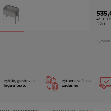
535,
435,00 
DPH
Výrobca
Vyšitie, gravírovanie
Výmena veľkosti
loga a textu
zadarmo
s produktu a parametre
Podobné produkty
(14)