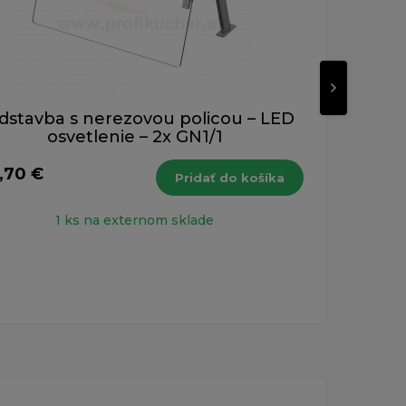
dstavba s nerezovou policou – LED
Reg
osvetlenie – 2x GN1/1
,70 €
442
Pridať do košíka
s DPH
1 ks na externom sklade
poch
políc