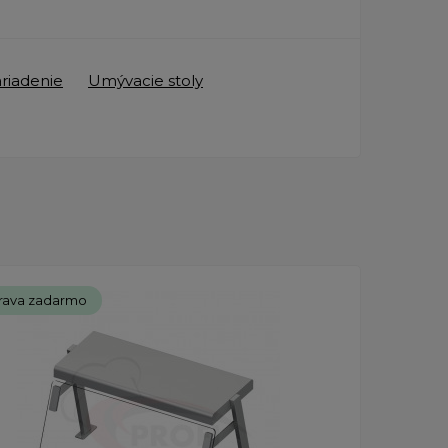
ariadenie
Umývacie stoly
rava zadarmo
Dopr