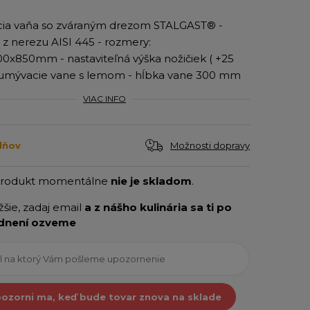
ia vaňa so zváraným drezom STALGAST® -
 z nerezu AISI 445 - rozmery:
0x850mm - nastaviteľná výška nožičiek ( +25
 umývacie vane s lemom - hĺbka vane 300 mm
VIAC INFO
Možnosti dopravy
dňov
produkt momentálne
nie je skladom
.
ižšie, zadaj email
a z nášho kulinária sa ti po
dnení ozveme
ozorni ma, keď bude tovar znova na sklade