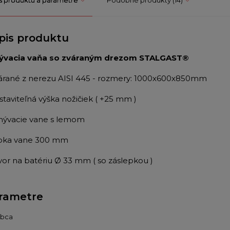
pis produktu
vacia vaňa so zváraným drezom STALGAST®
várané z nerezu AISI 445 - rozmery: 1000x600x850mm
staviteľná výška nožičiek ( +25 mm )
mývacie vane s lemom
ĺbka vane 300 mm
tvor na batériu Ø 33 mm ( so záslepkou )
rametre
obca