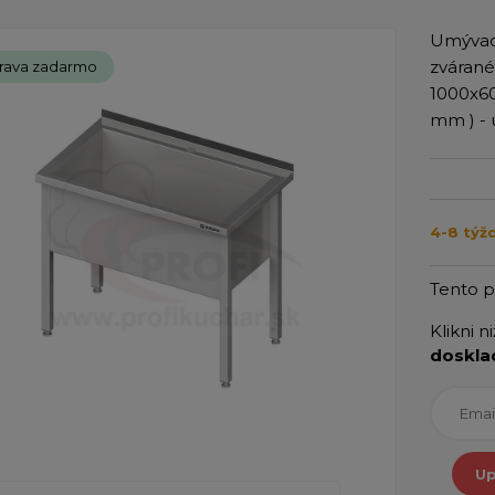
Umývac
zvárané
rava zadarmo
1000x60
mm ) -
4-8 týž
Tento 
Klikni n
doskla
Up