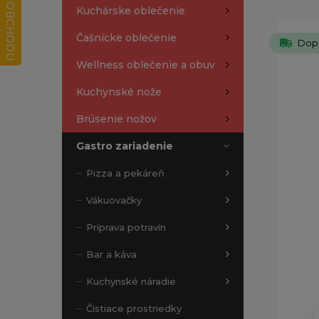
Kuchárske oblečenie
Čašnícke oblečenie
Dop
Wellness oblečenie a obuv
Kuchynské nože
Brúsenie nožov
Gastro zariadenie
Pizza a pekáreň
Vákuovačky
Príprava potravín
Bar a káva
Kuchynské náradie
Čistiace prostriedky