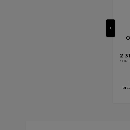
O
2 3
s DP
-
brz