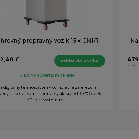
hrevný prepravný vozík 15 x GN1/1
Na
12,40 €
479
Pridať do košíka
H
s DPH
2 ks na externom sklade
 s digitálny termostatom - kompletne z nerezu, s
denými kolieskami - termoregulácia od 30 °C do 85
°C, bez systému d...