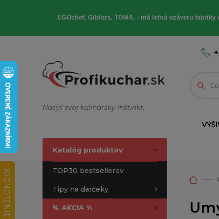
EGOchef, Giblors, TOMA, - má letnú uzáveru fabriky 
+
Nasýť svoj kulinársky inštinkt.
VÝŠI
Katalóg produktov
HODNOTENIE OBCHODU
TOP30 bestsellerov
Tipy na darčeky
Umý
%
AKCIA %