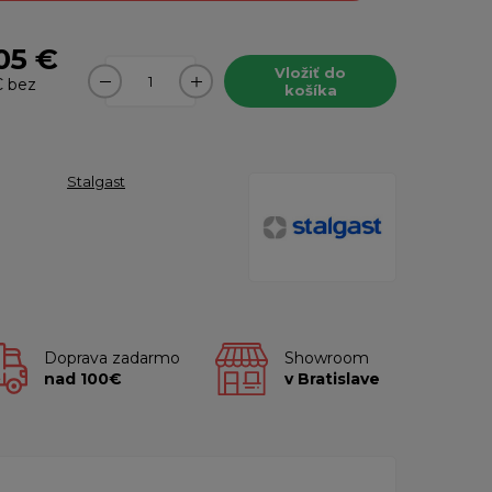
05 €
Vložiť do
€
bez
košíka
Stalgast
Doprava zadarmo
Showroom
nad 100€
v Bratislave