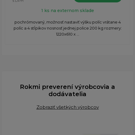
s DPH
1 ks na externom sklade
pochrómovaný, možnosť nastaviť výšku políc vrátane 4
políc a 4 stĺpikov nosnosť jednej police 200 kg rozmery:
1220x610 x ...
Rokmi preverení výrobcovia a
dodávatelia
Zobraziť všetkých výrobcov