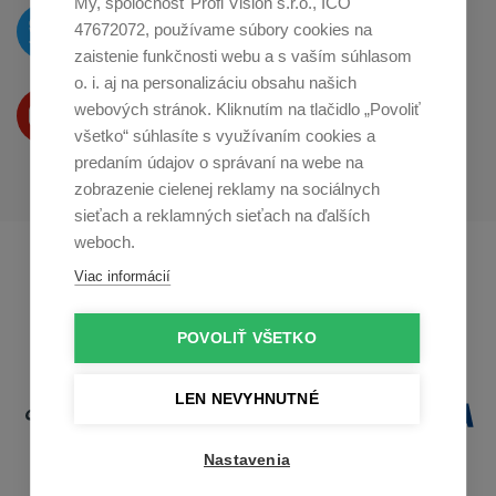
My, spoločnosť Profi Vision s.r.o., IČO
O novinkách píšeme
47672072, používame súbory cookies na
na
Twitteri
zaistenie funkčnosti webu a s vaším súhlasom
o. i. aj na personalizáciu obsahu našich
Produkty Vám predstavujeme
webových stránok. Kliknutím na tlačidlo „Povoliť
na
Youtube
všetko“ súhlasíte s využívaním cookies a
predaním údajov o správaní na webe na
zobrazenie cielenej reklamy na sociálnych
sieťach a reklamných sieťach na ďalších
weboch.
Profikuchař.cz
Profikoch.at
Viac informácií
Profiszakacs.hu
POVOLIŤ VŠETKO
LEN NEVYHNUTNÉ
Nastavenia