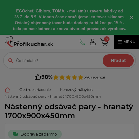
EGOchef, Giblors, TOMA, - má letnú uzáveru fabriky od
×
28.7. do 5.9. V tomto čase doručujeme len tovar skladom.
Ostatný objednaný tovar bude dodaný približne po 15.9 -
teda po naskladnení a znovu otvorení prevádzok výrobcov.
0
MENU
Hľadať
98%
546 recenzií
Gastro zariadenie
Nerezový nábytok
Nástenný odsávač pary - hranatý 1700x900x450mm
Nástenný odsávač pary - hranatý
1700x900x450mm
Doprava zadarmo