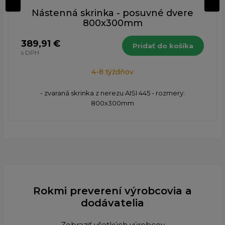
Nástenná skrinka - posuvné dvere
800x300mm
389,91 €
Pridať do košíka
s DPH
4-8 týždňov
​- zvaraná skrinka z nerezu AISI 445 - rozmery:
800x300mm
Rokmi preverení výrobcovia a
dodávatelia
Zobraziť všetkých výrobcov