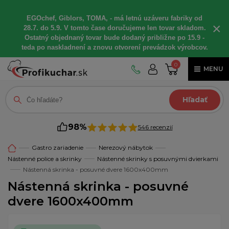
EGOchef, Giblors, TOMA, - má letnú uzáveru fabriky od
×
28.7. do 5.9. V tomto čase doručujeme len tovar skladom.
Ostatný objednaný tovar bude dodaný približne po 15.9 -
teda po naskladnení a znovu otvorení prevádzok výrobcov.
0
MENU
Hľadať
98%
546 recenzií
Gastro zariadenie
Nerezový nábytok
Nástenné police a skrinky
Nástenné skrinky s posuvnými dvierkami
Nástenná skrinka - posuvné dvere 1600x400mm
Nástenná skrinka - posuvné
dvere 1600x400mm