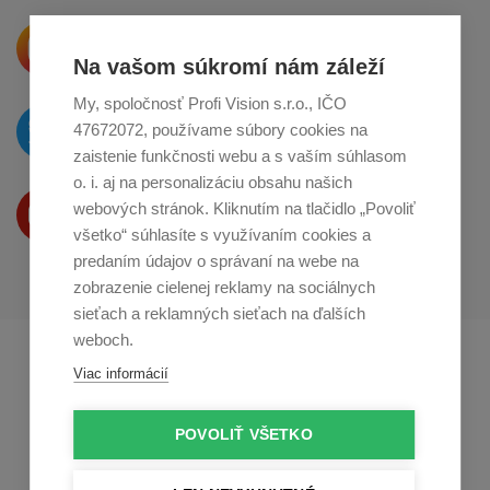
Krásne produkty si priamo hovoria
o zdieľanie na
Instagrame
Na vašom súkromí nám záleží
My, spoločnosť Profi Vision s.r.o., IČO
O novinkách píšeme
47672072, používame súbory cookies na
na
Twitteri
zaistenie funkčnosti webu a s vaším súhlasom
o. i. aj na personalizáciu obsahu našich
Produkty Vám predstavujeme
webových stránok. Kliknutím na tlačidlo „Povoliť
na
Youtube
všetko“ súhlasíte s využívaním cookies a
predaním údajov o správaní na webe na
zobrazenie cielenej reklamy na sociálnych
sieťach a reklamných sieťach na ďalších
weboch.
Profikuchař.cz
Profikoch.at
Viac informácií
Profiszakacs.hu
POVOLIŤ VŠETKO