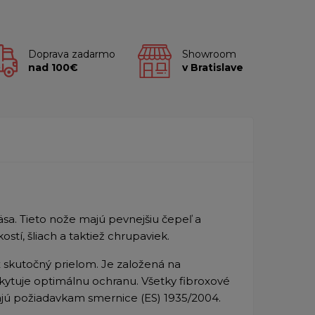
Doprava zadarmo
Showroom
nad 100€
v Bratislave
sa. Tieto nože majú pevnejšiu čepeľ a
ostí, šliach a taktiež chrupaviek.
 skutočný prielom. Je založená na
ytuje optimálnu ochranu. Všetky fibroxové
dajú požiadavkam smernice (ES) 1935/2004.