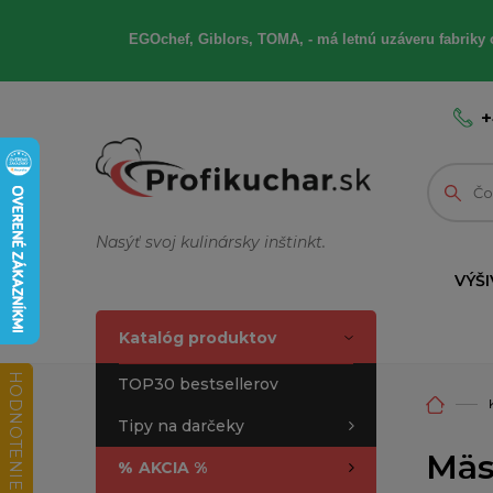
EGOchef, Giblors, TOMA, - má letnú uzáveru fabriky 
+
Nasýť svoj kulinársky inštinkt.
VÝŠI
Katalóg produktov
HODNOTENIE OBCHODU
TOP30 bestsellerov
Tipy na darčeky
Mäs
%
AKCIA %