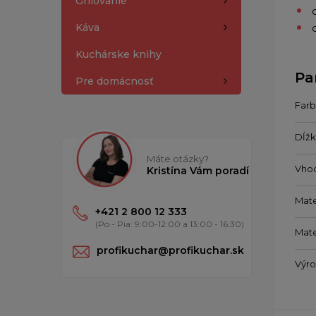
Grilovanie
Káva
Kuchárske knihy
Pa
Pre domácnosť
Farb
Dĺžk
Máte otázky?
Vho
Kristína Vám poradí
Mate
+421 2 800 12 333
(Po - Pia: 9:00-12:00 a 13:00 - 16:30)
Mate
profikuchar@profikuchar.sk
Výr