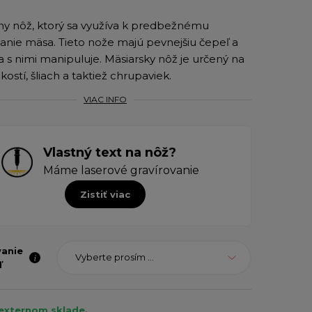
lny nôž, ktorý sa využíva k predbežnému
anie mäsa. Tieto nože majú pevnejšiu čepeľ a
sa s nimi manipuluje. Mäsiarsky nôž je určený na
kostí, šliach a taktiež chrupaviek.
VIAC INFO
Vlastný text na nôž?
Máme laserové gravírovanie
Zistiť viac
vanie
Vyberte prosím ...
ľ
 externom sklade.