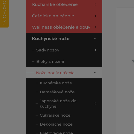
Kuchárske oblečenie
Čašnícke oblečenie
Wellness oblečenie a obuv
Kuchynské nože
Sady nožov
Bloky s nožmi
Nože podľa určenia
Kuchárske nože
Damaškové nože
Japonské nože do
kuchyne
Cukrárske nože
Dekoračné nože
Filetovacie nože