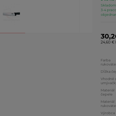
Skladom 
3-4 praco
objednaní
30,2
24,60 €
Farba
rukoväte
Dĺžka če
Vhodné 
umývačk
Materiál
čepele
Materiál
rukoväte
Výrobca