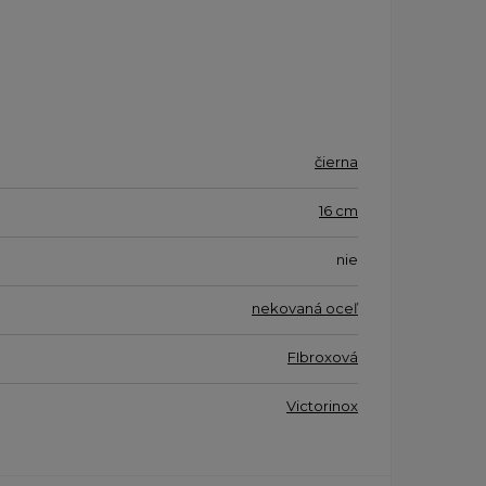
čierna
16 cm
nie
nekovaná oceľ
FIbroxová
Victorinox