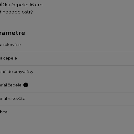
dĺžka čepele: 16 cm
dlhodobo ostrý
rametre
a rukoväte
a čepele
dné do umývačky
riál čepele
riál rukoväte
obca