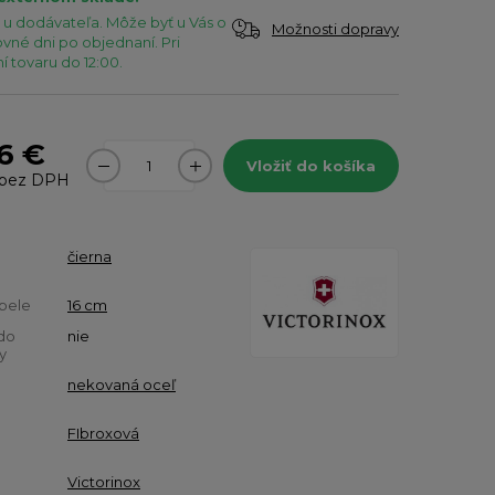
u dodávateľa. Môže byť u Vás o
Možnosti dopravy
vné dni po objednaní. Pri
 tovaru do 12:00.
6 €
Vložiť do košíka
bez DPH
čierna
pele
16 cm
do
nie
y
nekovaná oceľ
FIbroxová
Victorinox