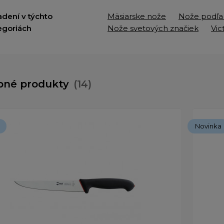
adení v týchto
Mäsiarske nože
Nože podľa
egoriách
Nože svetových značiek
Vic
bné produkty
(14)
Novinka