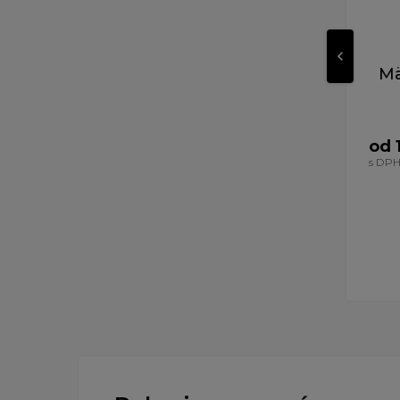
Mä
od 
s DP