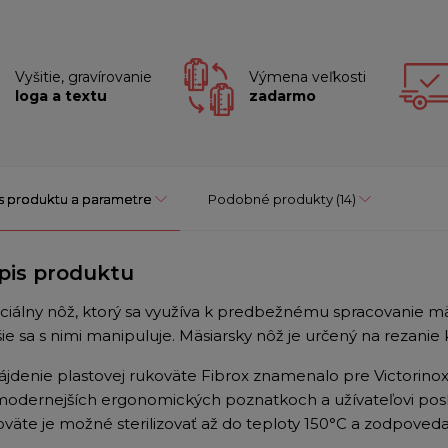
Vyšitie, gravírovanie
Výmena veľkosti
loga a textu
zadarmo
s produktu a parametre
Podobné produkty
(14)
pis produktu
ciálny nôž, ktorý sa využíva k predbežnému spracovanie mä
ie sa s nimi manipuluje. Mäsiarsky nôž je určený na rezanie k
ájdenie plastovej rukoväte Fibrox znamenalo pre Victorinox
modernejších ergonomických poznatkoch a užívateľovi posk
oväte je možné sterilizovať až do teploty 150°C a zodpove