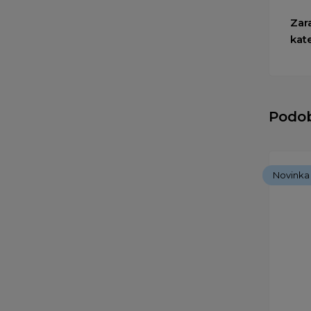
Zar
kat
Podo
Novinka