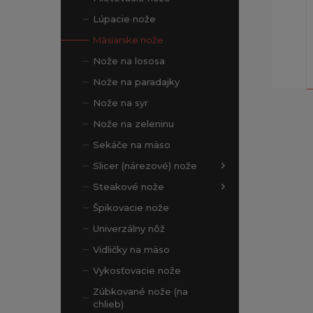
Lúpacie nože
Mäsiarske nože
Nože na lososa
Nože na paradajky
Nože na syr
Nože na zeleninu
Sekáče na mäso
Slicer (nárezové) nože
Steakové nože
Špikovacie nože
Univerzálny nôž
Vidličky na mäso
Vykosťovacie nože
Zúbkované nože (na
chlieb)