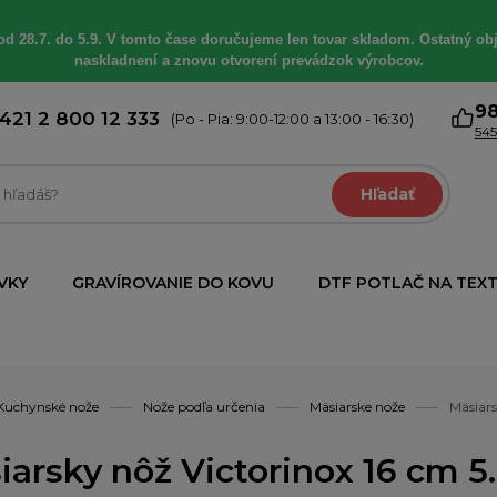
od 28.7. do 5.9. V tomto čase doručujeme len tovar skladom. Ostatný obj
naskladnení a znovu otvorení prevádzok výrobcov.
9
421 2 800 12 333
(Po - Pia: 9:00-12:00 a 13:00 - 16:30)
545
Hľadať
VKY
GRAVÍROVANIE DO KOVU
DTF POTLAČ NA TEXT
Kuchynské nože
Nože podľa určenia
Mäsiarske nože
Mäsiars
iarsky nôž Victorinox 16 cm 5