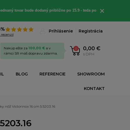
×
ednaný tovar bude dodaný približne po 15.9 - teda po
8%
Prihlásenie
Registrácia
 recenzií
0,00 €
Nakúp ešte za
100,00 €
a v
0
rámci SR máš dopravu zdarma.
s DPH
IL
BLOG
REFERENCIE
SHOWROOM
KONTAKT
ky nôž Victorinox 16 cm 5.5203.16
.5203.16