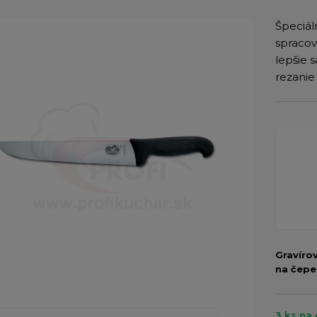
​Špeciá
spracov
lepšie 
rezanie 
Gravíro
na čepe
3 ks na