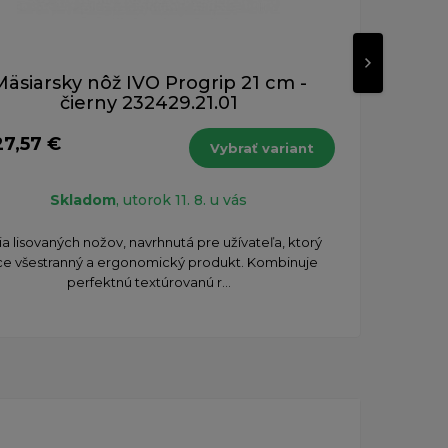
Mäsiarsky nôž IVO Progrip 21 cm -
Mä
čierny 232429.21.01
27,57 €
od 
Vybrať variant
s DPH
Skladom
, utorok 11. 8. u vás
ia lisovaných nožov, navrhnutá pre užívateľa, ktorý
Séri
ce všestranný a ergonomický produkt. Kombinuje
chc
perfektnú textúrovanú r...