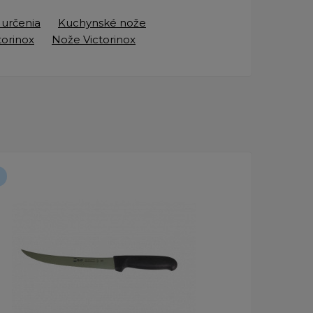
 určenia
Kuchynské nože
torinox
Nože Victorinox
Novinka