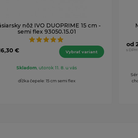
siarsky nôž IVO DUOPRIME 15 cm -
semi flex 93050.15.01
od 
16,30 €
s DPH
Vybrať variant
H
Skladom
, utorok 11. 8. u vás
Sér
dĺžka čepele: 15 cm semi flex
ch