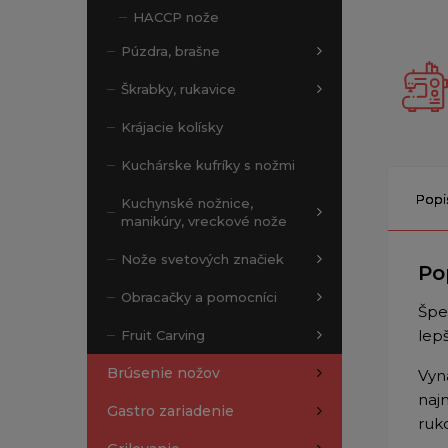
HACCP nože
Púzdra, brašne
Škrabky, rukavice
Krájacie kolísky
Kuchárske kufríky s nožmi
Popi
Kuchynské nožnice,
manikúry, vreckové nože
Nože svetových značiek
Po
Obracačky a pomocníci
Špe
lepš
Fruit Carving
Brúsenie nožov
Vyn
naj
Gastro zariadenie
ruk