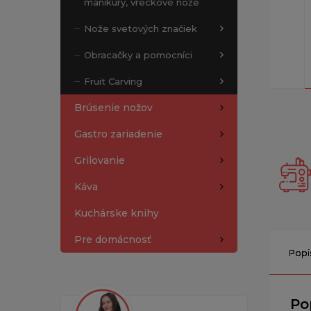
manikúry, vreckové nože
Nože svetových značiek
Obracačky a pomocníci
Fruit Carving
Brúsenie nožov
Gastro zariadenie
Grilovanie
Káva
Kuchárske knihy
Pre domácnosť
Popi
Po