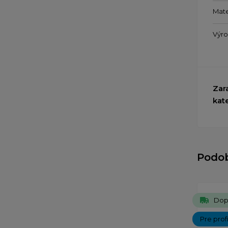
Mate
Výr
Zar
kat
Podo
Dop
Pre prof