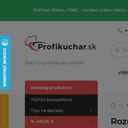
EGOchef, Giblors, TOMA, - má letnú uzáveru fabriky 
+
Nasýť svoj kulinársky inštinkt.
VÝŠI
Katalóg produktov
HODNOTENIE OBCHODU
TOP30 bestsellerov
Tipy na darčeky
Roz
%
AKCIA %