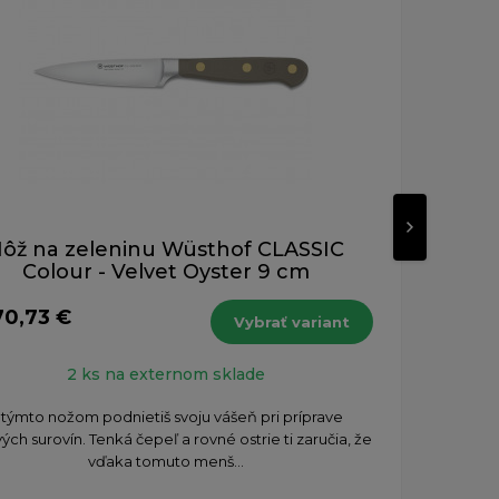
Novinka
ôž na zeleninu Wüsthof CLASSIC
Ja
Colour - Velvet Oyster 9 cm
70,73 €
od 1
Vybrať variant
s DPH
2 ks na externom sklade
 týmto nožom podnietiš svoju vášeň pri príprave
Nakir
vých surovín. Tenká čepeľ a rovné ostrie ti zaručia, že
ovo
vďaka tomuto menš...