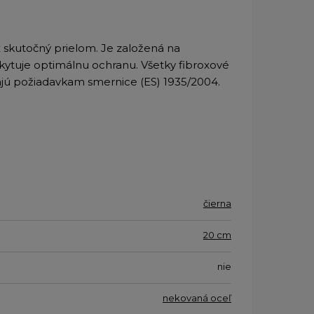
 skutočný prielom. Je založená na
ytuje optimálnu ochranu. Všetky fibroxové
dajú požiadavkam smernice (ES) 1935/2004.
čierna
20 cm
nie
nekovaná oceľ