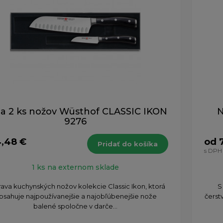
a 2 ks nožov Wüsthof CLASSIC IKON
N
9276
,48 €
od 
Pridať do košíka
H
s DPH
1 ks na externom sklade
ava kuchynských nožov kolekcie Classic Ikon, ktorá
S
bsahuje najpoužívanejšie a najobľúbenejšie nože
čerst
balené spoločne v darče...