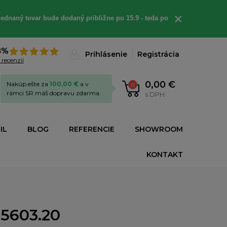
×
ednaný tovar bude dodaný približne po 15.9 - teda po
8%
Prihlásenie
Registrácia
 recenzií
0,00 €
Nakúp ešte za
100,00 €
a v
0
rámci SR máš dopravu zdarma.
s DPH
IL
BLOG
REFERENCIE
SHOWROOM
KONTAKT
.5603.20