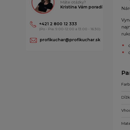
Máte otázky?
Kristína Vám poradí
Nár
Vyn
+421 2 800 12 333
naj
(Po - Pia: 9:00-12:00 a 13:00 - 16:30)
ruk
profikuchar@profikuchar.sk
Pa
Farb
Dĺžk
Vho
Mate