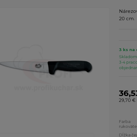
​Nárezo
20 cm.
3 ks na
Skladom 
3-4 praco
objednaní
36,5
29,70 €
Farba
rukoväte
Dĺžka če