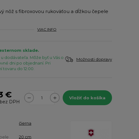
vý nôž s fibroxovou rukoväťou a dĺžkou čepele
VIAC INFO
 externom sklade.
u dodávateľa. Môže byť u Vás o
Možnosti dopravy
vné dni po objednaní. Pri
 tovaru do 12:00.
3 €
Vložiť do košíka
bez DPH
čierna
pele
20 cm