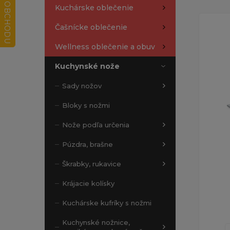
Kuchárske oblečenie
Čašnícke oblečenie
Wellness oblečenie a obuv
Kuchynské nože
Sady nožov
Bloky s nožmi
Nože podľa určenia
Púzdra, brašne
Škrabky, rukavice
Krájacie kolísky
Kuchárske kufríky s nožmi
Kuchynské nožnice,