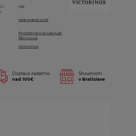
do
nie
y
nekovaná oceľ
Protišmyková rukoväť
,
fibroxová
Victorinox
Doprava zadarmo
Showroom
nad 100€
v Bratislave