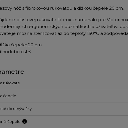
ezový nôž s fibroxovou rukoväťou a dĺžkou čepele 20 cm.
ájdenie plastovej rukoväte Fibrox znamenalo pre Victorinox
modernejších ergonomických poznatkoch a užívateľovi posk
oväte je možné sterilizovať až do teploty 150°C a zodpove
dĺžka čepele: 20 cm
dlhodobo ostrý
rametre
a rukoväte
a čepele
dné do umývačky
riál čepele