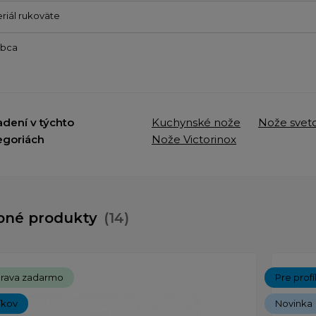
riál rukoväte
obca
adení v týchto
Kuchynské nože
Nože svet
egoriách
Nože Victorinox
bné produkty
(14)
rava zadarmo
Pre prof
íkov
Novinka