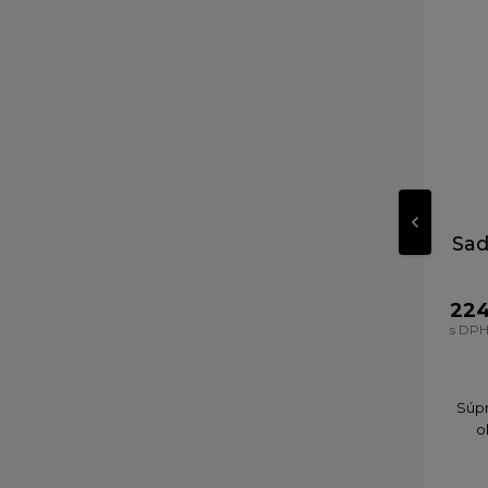
Sad
224
s DP
Súpr
o