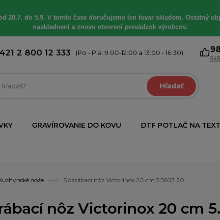
od 28.7. do 5.9. V tomto čase doručujeme len tovar skladom. Ostatný obj
naskladnení a znovu otvorení prevádzok výrobcov.
9
421 2 800 12 333
(Po - Pia: 9:00-12:00 a 13:00 - 16:30)
545
Hľadať
VKY
GRAVÍROVANIE DO KOVU
DTF POTLAČ NA TEXT
Kuchynské nože
Rozrábací nôz Victorinox 20 cm 5.5603.20
rábací nôz Victorinox 20 cm 5