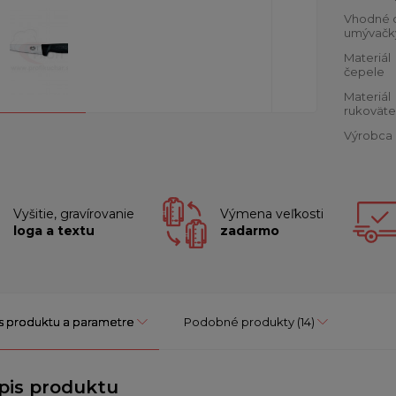
Vhodné 
umývačk
Materiál
čepele
Materiál
rukoväte
Výrobca
Vyšitie, gravírovanie
Výmena veľkosti
loga a textu
zadarmo
s produktu a parametre
Podobné produkty
(14)
pis produktu