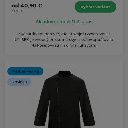
od 40,90 €
Vybrať variant
s DPH
Skladom
, utorok 11. 8. u vás
​Kuchársky rondon VIP, vďaka svojmu vyhotoveniu
UNISEX, je vhodný pre kulinárskych kráľov aj kráľovné
Má košeľový strih s dlhým rukávom...
Vlastná výšivka
Novinka