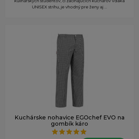
kulinárskych študentov, či začínajúcich kuchárov Vďaka
UNISEX strihu, je vhodný pre ženy aj ...
Kuchárske nohavice EGOchef EVO na
gombík káro