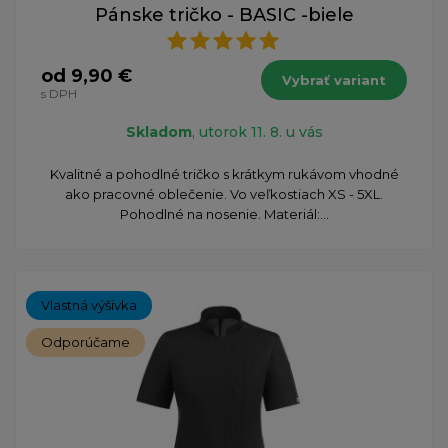
Pánske tričko - BASIC -biele
od 9,90 €
Vybrať variant
s DPH
Skladom
, utorok 11. 8. u vás
Kvalitné a pohodlné tričko s krátkym rukávom vhodné
ako pracovné oblečenie. Vo veľkostiach XS - 5XL.
Pohodlné na nosenie. Materiál:...
Vlastná výšivka
Odporúčame