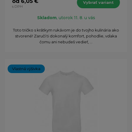
od 6,05 €
Vybrať variant
s DPH
Skladom
, utorok 11. 8. u vás
​Toto tričko s krátkym rukávom je do tvojho kulinária ako
stvorené! Zaručí ti dokonalý komfort, pohodlie, vďaka
čomu ani nebudeš vedieť, ...
Vlastná výšivka