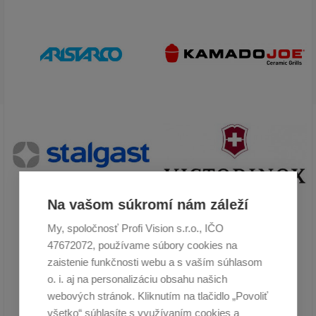
Na vašom súkromí nám záleží
My, spoločnosť Profi Vision s.r.o., IČO
47672072, používame súbory cookies na
zaistenie funkčnosti webu a s vaším súhlasom
o. i. aj na personalizáciu obsahu našich
webových stránok. Kliknutím na tlačidlo „Povoliť
všetko“ súhlasíte s využívaním cookies a