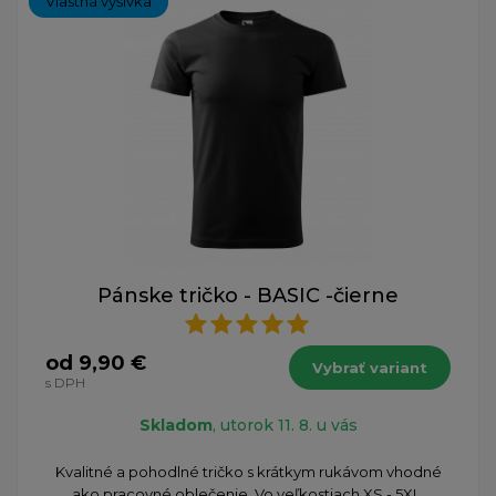
Vlastná výšivka
Pánske tričko - BASIC -čierne
od 9,90 €
Vybrať variant
s DPH
Skladom
, utorok 11. 8. u vás
Kvalitné a pohodlné tričko s krátkym rukávom vhodné
ako pracovné oblečenie. Vo veľkostiach XS - 5XL.