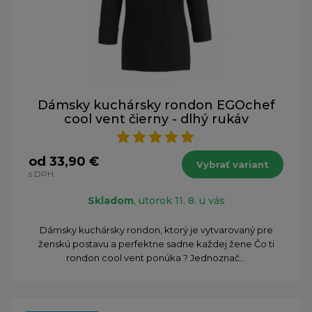
Dámsky kuchársky rondon EGOchef
cool vent čierny - dlhý rukáv
od 33,90 €
Vybrať variant
s DPH
Skladom
, utorok 11. 8. u vás
Dámsky kuchársky rondon, ktorý je vytvarovaný pre
ženskú postavu a perfektne sadne každej žene Čo ti
rondon cool vent ponúka ? Jednoznač...