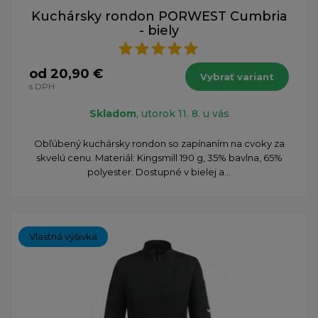
Kuchársky rondon PORWEST Cumbria
- biely
od 20,90 €
Vybrať variant
s DPH
Skladom
, utorok 11. 8. u vás
Obľúbený kuchársky rondon so zapínaním na cvoky za
skvelú cenu. Materiál: Kingsmill 190 g, 35% bavlna, 65%
polyester. Dostupné v bielej a...
Vlastná výšivka