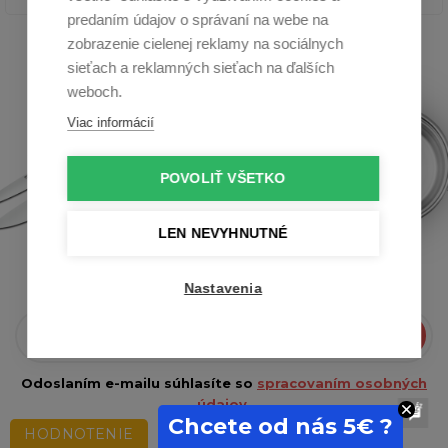
predaním údajov o správaní na webe na
zobrazenie cielenej reklamy na sociálnych
sieťach a reklamných sieťach na ďalších
weboch.
Viac informácií
POVOLIŤ VŠETKO
LEN NEVYHNUTNÉ
To najlepšie do Vašej pošty
Novinky, recepty, tipy a rady priamo na Váš e-mail
Nastavenia
Prihlásiť sa
Odoslaním e-mailu súhlasíte so
spracovaním osobných
údajov.
Chcete od nás 5€ ?
HODNOTENIE