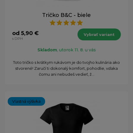
Tričko B&C - biele
od 5,90 €
Vybrať variant
s DPH
Skladom
, utorok 11. 8. u vás
Toto tričko s krátkym rukávom je do tvojho kulinária ako
stvorené! Zaručí ti dokonalý komfort, pohodlie, vďaka
čomu ani nebudeš vedieť, ž...
Vlastná výšivka