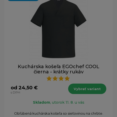
Kuchárska košeľa EGOchef COOL
čierna - krátky rukáv
od 24,50 €
Vybrať variant
s DPH
Skladom
, utorok 11. 8. u vás
Obľúbená kuchárska košeľa so sieťovinou na chrbte.