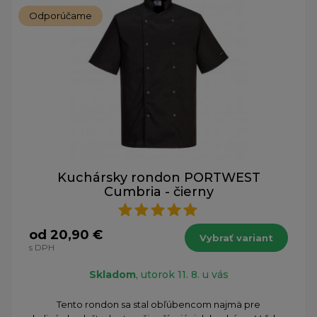
Odporúčame
Kuchársky rondon PORTWEST
Cumbria - čierny
od 20,90 €
Vybrať variant
s DPH
Skladom
, utorok 11. 8. u vás
​Tento rondon sa stal obľúbencom najmä pre