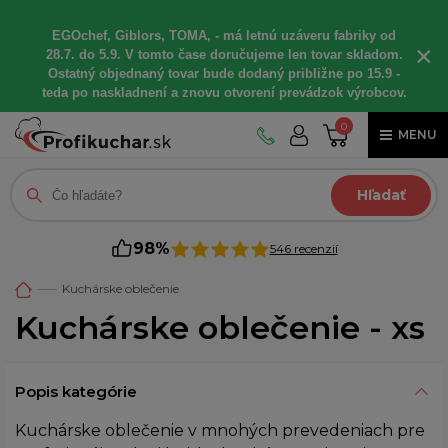
EGOchef, Giblors, TOMA, - má letnú uzáveru fabriky od
×
28.7. do 5.9. V tomto čase doručujeme len tovar skladom.
Ostatný objednaný tovar bude dodaný približne po 15.9 -
teda po naskladnení a znovu otvorení prevádzok výrobcov.
0
MENU
Hľadať
98%
546 recenzií
Kuchárske oblečenie
Kuchárske oblečenie - xs
Popis kategórie
Kuchárske oblečenie v mnohých prevedeniach pre