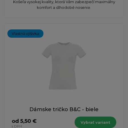
Košeľa vysokej kvality, ktorá Vám zabezpečí maximálny
komfort a dlhodobé nosenie.
Vlastná výšivka
Dámske tričko B&C - biele
od 5,50 €
Vybrať variant
s DPH