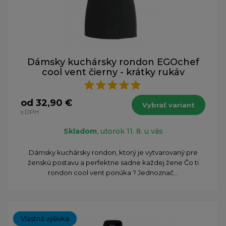
Dámsky kuchársky rondon EGOchef
cool vent čierny - krátky rukáv
od 32,90 €
Vybrať variant
s DPH
Skladom
, utorok 11. 8. u vás
Dámsky kuchársky rondon, ktorý je vytvarovaný pre
ženskú postavu a perfektne sadne každej žene Čo ti
rondon cool vent ponúka ? Jednoznač...
Vlastná výšivka