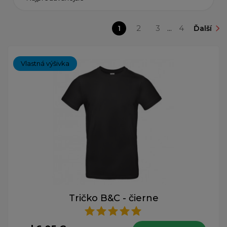
1
2
3
...
4
Ďalší
Vlastná výšivka
Tričko B&C - čierne