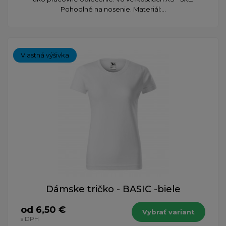
Pohodlné na nosenie. Materiál:...
Vlastná výšivka
Dámske tričko - BASIC -biele
od 6,50 €
Vybrať variant
s DPH