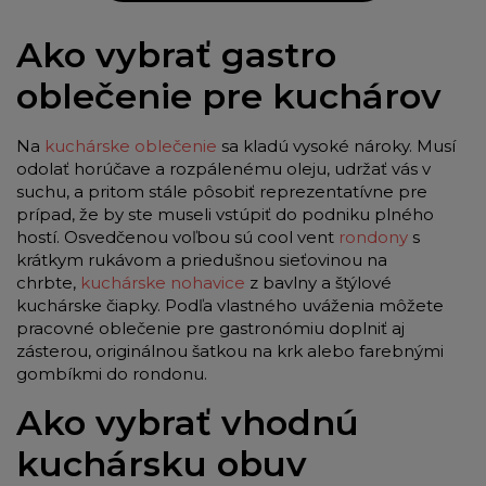
Ako vybrať gastro
oblečenie pre kuchárov
Na
kuchárske oblečenie
sa kladú vysoké nároky. Musí
odolať horúčave a rozpálenému oleju, udržať vás v
suchu, a pritom stále pôsobiť reprezentatívne pre
prípad, že by ste museli vstúpiť do podniku plného
hostí. Osvedčenou voľbou sú cool vent
rondony
s
krátkym rukávom a priedušnou sieťovinou na
chrbte,
kuchárske nohavice
z bavlny a štýlové
kuchárske čiapky. Podľa vlastného uváženia môžete
pracovné oblečenie pre gastronómiu doplniť aj
zásterou, originálnou šatkou na krk alebo farebnými
gombíkmi do rondonu.
Ako vybrať vhodnú
kuchársku obuv