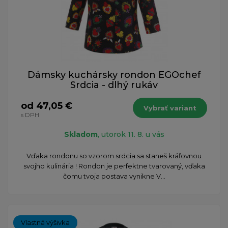
Dámsky kuchársky rondon EGOchef
Srdcia - dlhý rukáv
od 47,05 €
Vybrať variant
s DPH
Skladom
, utorok 11. 8. u vás
Vďaka rondonu so vzorom srdcia sa staneš kráľovnou
svojho kulinária ! Rondon je perfektne tvarovaný, vďaka
čomu tvoja postava vynikne V...
Vlastná výšivka