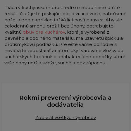
Práca v kuchynskom prostredí so sebou nesie určité
riziká – či už je to prskajúci olej a vriaca voda, nabrúsené
nože, alebo napríklad ťažká liatinová panvica. Aby ste
celodennú smenu prežili bez úhony, potrebujete
kvalitnú
obuv pre kuchárov
, ktorá je vyrobená z
pevného a odolného materiálu, má uzavretú špičku a
protišmykovú podrážku. Pre ešte väčšie pohodlie si
neváhajte zaobstarať anatomicky tvarované vložky do
kuchárskych topánok a antibakteriálne ponožky, ktoré
vaše nohy udržia svieže, suché a bez zápachu.
Rokmi preverení výrobcovia a
dodávatelia
Zobraziť všetkých výrobcov