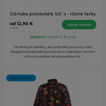
Dámska polokošeľa Sol´s - rôzne farby
od 12,90 €
Vybrať variant
s DPH
Skladom
, utorok 11. 8. u vás
Vhodné pre čašníčky, ako pohodlný pracovný odev
Elegantná prispôsobivá polokošeľa s dámskym strihom,
v ktorom vynikne ženská postava Ma...
Vlastná výšivka