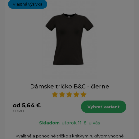
Vlastná výšivka
Dámske tričko B&C - čierne
od 5,64 €
Vybrať variant
s DPH
Skladom
, utorok 11. 8. u vás
Kvalitné a pohodlné tričko s krátkym rukávom vhodné