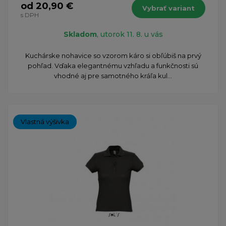
od 20,90 €
Vybrať variant
s DPH
Skladom
, utorok 11. 8. u vás
​Kuchárske nohavice so vzorom káro si obľúbiš na prvý
pohľad. Vďaka elegantnému vzhľadu a funkčnosti sú
vhodné aj pre samotného kráľa kul...
Vlastná výšivka