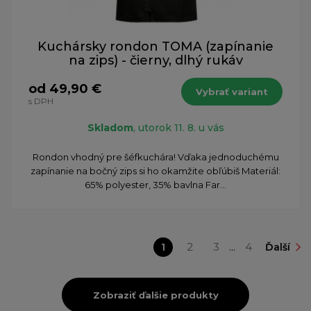
Kuchársky rondon TOMA (zapínanie
na zips) - čierny, dlhý rukáv
od 49,90 €
Vybrať variant
s DPH
Skladom
, utorok 11. 8. u vás
Rondon vhodný pre šéfkuchára! Vďaka jednoduchému
zapínanie na bočný zips si ho okamžite obľúbiš Materiál:
65% polyester, 35% bavlna Far...
1
2
3
...
4
Ďalší
Zobraziť ďalšie produkty