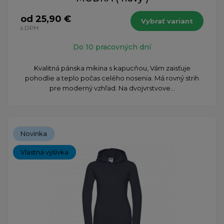
od 25,90 €
Vybrať variant
s DPH
Do 10 pracovných dní
Kvalitná pánska mikina s kapucňou, Vám zaisťuje
pohodlie a teplo počas celého nosenia. Má rovný strih
pre moderný vzhľad. Na dvojvrstvove...
Novinka
Vlastná výšivka