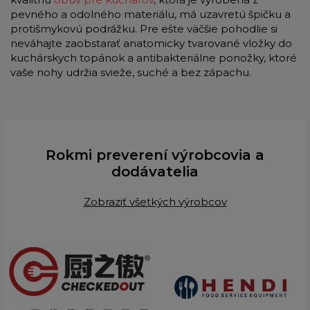
pevného a odolného materiálu, má uzavretú špičku a
protišmykovú podrážku. Pre ešte väčšie pohodlie si
neváhajte zaobstarať anatomicky tvarované vložky do
kuchárskych topánok a antibakteriálne ponožky, ktoré
vaše nohy udržia svieže, suché a bez zápachu.
Rokmi preverení výrobcovia a
dodávatelia
Zobraziť všetkých výrobcov