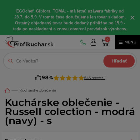
EGOchef, Giblors, TOMA, - má letnú uzáveru fabriky od
×
28.7. do 5.9. V tomto čase doručujeme len tovar skladom.
Ostatný objednaný tovar bude dodaný približne po 15.9 -
teda po naskladnení a znovu otvorení prevádzok výrobcov.
0
MENU
Hľadať
98%
545 recenzií
Kuchárske oblečenie
Kuchárske oblečenie -
Russell colection - modrá
(navy) - s