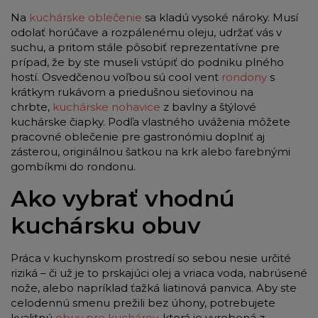
Na
kuchárske oblečenie
sa kladú vysoké nároky. Musí
odolať horúčave a rozpálenému oleju, udržať vás v
suchu, a pritom stále pôsobiť reprezentatívne pre
prípad, že by ste museli vstúpiť do podniku plného
hostí. Osvedčenou voľbou sú cool vent
rondony
s
krátkym rukávom a priedušnou sieťovinou na
chrbte,
kuchárske nohavice
z bavlny a štýlové
kuchárske čiapky. Podľa vlastného uváženia môžete
pracovné oblečenie pre gastronómiu doplniť aj
zásterou, originálnou šatkou na krk alebo farebnými
gombíkmi do rondonu.
Ako vybrať vhodnú
kuchársku obuv
Práca v kuchynskom prostredí so sebou nesie určité
riziká – či už je to prskajúci olej a vriaca voda, nabrúsené
nože, alebo napríklad ťažká liatinová panvica. Aby ste
celodennú smenu prežili bez úhony, potrebujete
kvalitnú
obuv pre kuchárov
, ktorá je vyrobená z