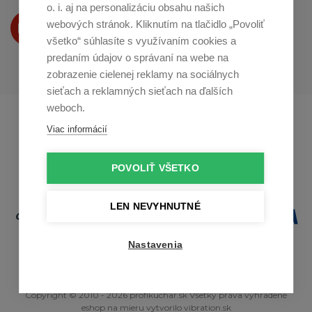
o. i. aj na personalizáciu obsahu našich
Produkty Vám predstavujeme
webových stránok. Kliknutím na tlačidlo „Povoliť
na
Youtube
všetko“ súhlasíte s využívaním cookies a
predaním údajov o správaní na webe na
zobrazenie cielenej reklamy na sociálnych
sieťach a reklamných sieťach na ďalších
weboch.
Profikuchař.cz
Profikoch.at
Viac informácií
Profiszakacs.hu
POVOLIŤ VŠETKO
LEN NEVYHNUTNÉ
Nastavenia
Copyright © 2010 - 2026 profikuchar.sk Všetky práva vyhradené
eshop na mieru
vytvorilo
vibration.sk