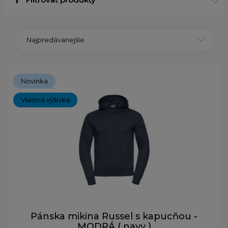
Najpredávanejšie
Novinka
Vlastná výšivka
Pánska mikina Russel s kapucňou -
MODRÁ ( navy )