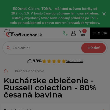
EGOchef, Giblors, TOMA, - má letnú uzáveru fabriky od
×
28.7. do 5.9. V tomto čase doručujeme len tovar skladom.
Ostatný objednaný tovar bude dodaný približne po 15.9 -
teda po naskladnení a znovu otvorení prevádzok výrobcov.
0
MENU
Hľadať
98%
545 recenzií
Kuchárske oblečenie
Kuchárske oblečenie -
Russell colection - 80%
česaná bavlna