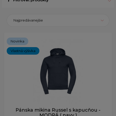
Najpredávanejšie
Novinka
Vlastná výšivka
Pánska mikina Russel s kapucňou -
MODRÁ ( navy )