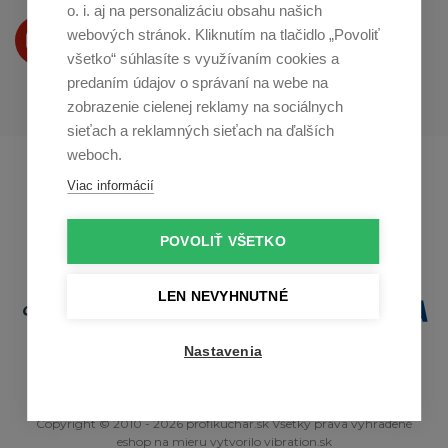
o. i. aj na personalizáciu obsahu našich
Produkty Vám predstavujeme
webových stránok. Kliknutím na tlačidlo „Povoliť
na
Youtube
všetko“ súhlasíte s využívaním cookies a
predaním údajov o správaní na webe na
zobrazenie cielenej reklamy na sociálnych
sieťach a reklamných sieťach na ďalších
weboch.
Profikuchař.cz
Profikoch.at
Viac informácií
Profiszakacs.hu
POVOLIŤ VŠETKO
LEN NEVYHNUTNÉ
Nastavenia
Copyright © 2010 - 2026 profikuchar.sk Všetky práva vyhradené
eshop na mieru
vytvorilo
vibration.sk