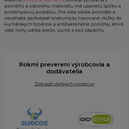
pevného a odolného materiálu, má uzavretú špičku a
protišmykovú podrážku. Pre ešte väčšie pohodlie si
neváhajte zaobstarať anatomicky tvarované vložky do
kuchárskych topánok a antibakteriálne ponožky, ktoré
vaše nohy udržia svieže, suché a bez zápachu.
Rokmi preverení výrobcovia a
dodávatelia
Zobraziť všetkých výrobcov