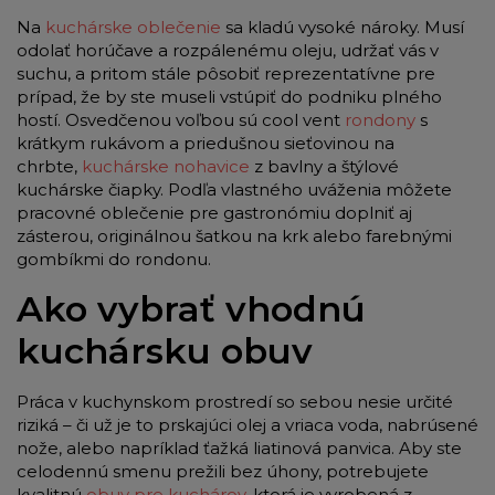
Na
kuchárske oblečenie
sa kladú vysoké nároky. Musí
odolať horúčave a rozpálenému oleju, udržať vás v
suchu, a pritom stále pôsobiť reprezentatívne pre
prípad, že by ste museli vstúpiť do podniku plného
hostí. Osvedčenou voľbou sú cool vent
rondony
s
krátkym rukávom a priedušnou sieťovinou na
chrbte,
kuchárske nohavice
z bavlny a štýlové
kuchárske čiapky. Podľa vlastného uváženia môžete
pracovné oblečenie pre gastronómiu doplniť aj
zásterou, originálnou šatkou na krk alebo farebnými
gombíkmi do rondonu.
Ako vybrať vhodnú
kuchársku obuv
Práca v kuchynskom prostredí so sebou nesie určité
riziká – či už je to prskajúci olej a vriaca voda, nabrúsené
nože, alebo napríklad ťažká liatinová panvica. Aby ste
celodennú smenu prežili bez úhony, potrebujete
kvalitnú
obuv pre kuchárov
, ktorá je vyrobená z