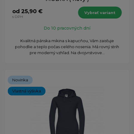
od 25,90 €
Vybrať variant
s DPH
Do 10 pracovných dní
Kvalitná pánska mikina s kapucňou, Vám zaisťuje
pohodlie a teplo počas celého nosenia. Má rovný strih
pre moderný vzhľad. Na dvojvrstvove...
Novinka
Vlastná výšivka