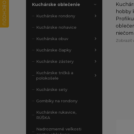
Kuchárs
Kuchárske oblečenie
hobby k
Kuchárske rondony
Profiku
oblečen
Kuchárske nohavice
niečom 
Kuchárska obuv
Zobraziť 
Kuchárske čiapky
Kuchárske zástery
Kuchárske tričká a
polokošele
Kuchárske sety
Gombíky na rondony
Kuchárske rukavice,
RÚŠKA
Nadrozmerné veľkosti