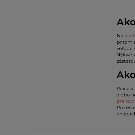
Ako
Na
kuch
pritom 
voľbou 
štýlové
zástero
Ako
Práca v 
alebo n
pre kuc
Pre ešt
antibak