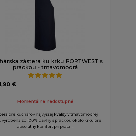
hárska zástera ku krku PORTWEST s
prackou - tmavomodrá
1,90 €
Momentálne nedostupné
tera pre kuchárov najvyššej kvality v tmavomodrej
, vyrobená zo 100% bavlny s prackou okolo krku pre
absolútny komfort pri práci ...