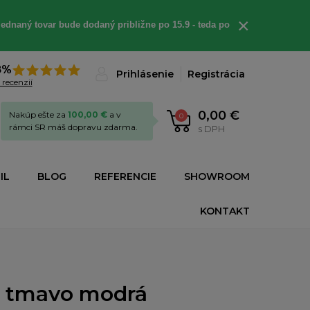
×
ednaný tovar bude dodaný približne po 15.9 - teda po
8%
Prihlásenie
Registrácia
 recenzií
0,00 €
Nakúp ešte za
100,00 €
a v
0
rámci SR máš dopravu zdarma.
s DPH
IL
BLOG
REFERENCIE
SHOWROOM
KONTAKT
- tmavo modrá