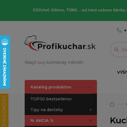
EGOchef, Giblors, TOMA, - má letnú uzáveru fabriky 
+
Nasýť svoj kulinársky inštinkt.
VÝŠI
Katalóg produktov
HODNOTENIE OBCHODU
TOP30 bestsellerov
Tipy na darčeky
Kuc
%
AKCIA %