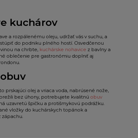
pre kuchárov
ave a rozpálenému oleju, udržať vás v suchu, a
 vstúpiť do podniku plného hostí. Osvedčenou
vinou na chrbte,
kuchárske nohavice
z bavlny a
né oblečenie pre gastronómiu doplniť aj
 rondonu.
 obuv
to prskajúci olej a vriaca voda, nabrúsené nože,
režili bez úhony, potrebujete kvalitnú
obuv
 má uzavretú špičku a protišmykovú podrážku.
ované vložky do kuchárskych topánok a
z zápachu.