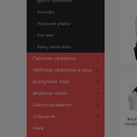
gastro oblečenia
Ponožky
Pracovné plášte
Pre deti
Šatky okolo krku
Čašnícke oblečenie
Wellness oblečenie a obuv
Kuchynské nože
Brúsenie nožov
Gastro zariadenie
Grilovanie
Kuch
rond
Káva