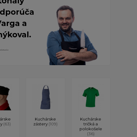
konalý
 Odporúča
Varga a
nýkoval.
árske
Kuchárske
Kuchárske
ky
(63)
zástery
(109)
tričká a
polokošele
(36)