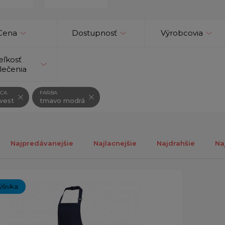
Cena
Dostupnosť
Výrobcovia
eľkosť
lečenia
CA
FARBA
west
tmavo modrá
Najpredávanejšie
Najlacnejšie
Najdrahšie
Na
ch 1-1 z 1 záznamu.
ýšivka