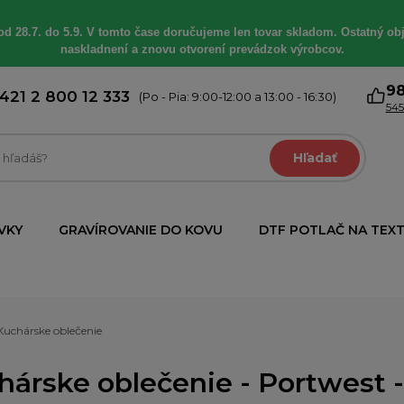
od 28.7. do 5.9. V tomto čase doručujeme len tovar skladom. Ostatný obj
naskladnení a znovu otvorení prevádzok výrobcov.
9
421 2 800 12 333
(Po - Pia: 9:00-12:00 a 13:00 - 16:30)
545
Hľadať
VKY
GRAVÍROVANIE DO KOVU
DTF POTLAČ NA TEXT
Kuchárske oblečenie
hárske oblečenie - Portwest 