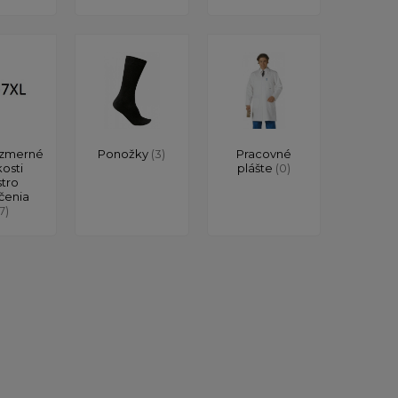
zmerné
Ponožky
(3)
Pracovné
kosti
plášte
(0)
stro
čenia
17)