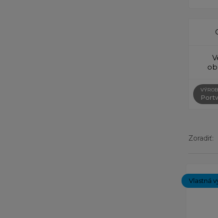
V
ob
VÝROB
Port
Zoradiť:
Zobrazený
Vlastná v