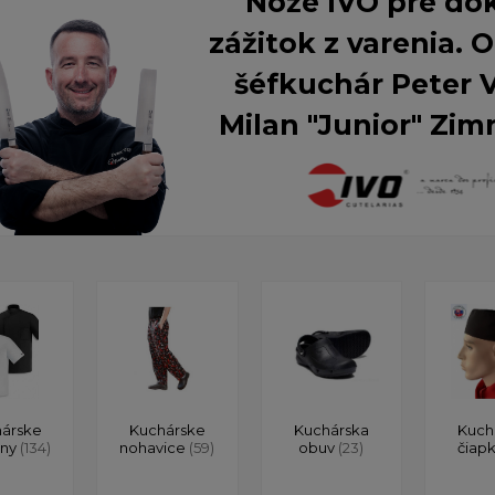
Nože IVO pre do
zážitok z varenia.
šéfkuchár Peter 
Milan "Junior" Zim
árske
Kuchárske
Kuchárska
Kuch
ony
(134)
nohavice
(59)
obuv
(23)
čiap