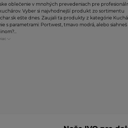
ke oblečenie v mnohých prevedeniach pre profesionáln
uchárov. Vyber si najvhodnejší produkt zo sortimentu
char.sk ešte dnes. Zaujali ťa produkty z kategórie Kuch
ie s parametrami: Portwest, tmavo modrá, alebo siahneš
inom?...
viac