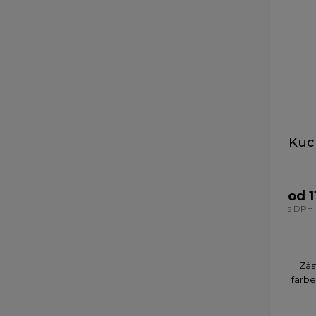
Kuc
od 1
s DPH
Zás
farbe