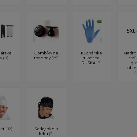
árske
Gombíky na
Kuchárske
Nadro
ty
(0)
rondony
(25)
rukavice,
veľ
RÚŠKA
(8)
ga
oble
(
deti
(12)
Šatky okolo
krku
(2)