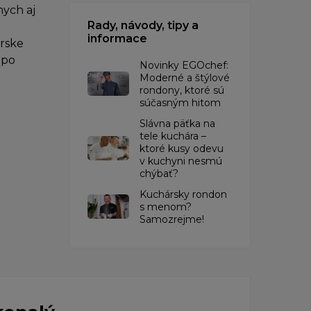
ych aj
Rady, návody, tipy a
informace
árske
 po
Novinky EGOchef:
Moderné a štýlové
rondony, ktoré sú
súčasným hitom
Slávna päťka na
tele kuchára –
ktoré kusy odevu
v kuchyni nesmú
chýbať?
Kuchársky rondon
s menom?
Samozrejme!