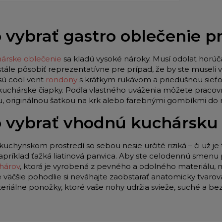
 vybrať gastro oblečenie 
árske oblečenie
sa kladú vysoké nároky. Musí odolať horúč
stále pôsobiť reprezentatívne pre prípad, že by ste museli
sú cool vent
rondony
s krátkym rukávom a priedušnou sieťo
 kuchárske čiapky. Podľa vlastného uváženia môžete pracov
u, originálnou šatkou na krk alebo farebnými gombíkmi do
 vybrať vhodnú kuchársku
kuchynskom prostredí so sebou nesie určité riziká – či už je 
apríklad ťažká liatinová panvica. Aby ste celodennú smenu p
hárov
, ktorá je vyrobená z pevného a odolného materiálu,
e väčšie pohodlie si neváhajte zaobstarať anatomicky tvar
teriálne ponožky, ktoré vaše nohy udržia svieže, suché a be