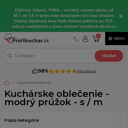
EGOchef, Giblors, TOMA, - má letnú uzáveru fabriky od
×
28.7. do 5.9. V tomto čase doručujeme len tovar skladom.
Ostatný objednaný tovar bude dodaný približne po 15.9 -
teda po naskladnení a znovu otvorení prevádzok výrobcov.
0
MENU
Hľadať
98%
545 recenzií
Kuchárske oblečenie
Kuchárske oblečenie -
modrý prúžok - s / m
Popis kategórie