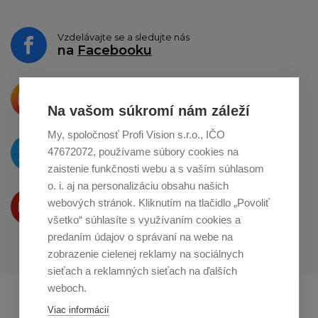
Vzdelávajte se a sledujte nás
na
Facebooku
Krásne produkty si priamo hovoria
o zdieľanie na
Instagrame
Na vašom súkromí nám záleží
My, spoločnosť Profi Vision s.r.o., IČO
O novinkách píšeme
47672072, používame súbory cookies na
na
Twitteri
zaistenie funkčnosti webu a s vaším súhlasom
o. i. aj na personalizáciu obsahu našich
Produkty Vám predstavujeme
webových stránok. Kliknutím na tlačidlo „Povoliť
na
Youtube
všetko“ súhlasíte s využívaním cookies a
predaním údajov o správaní na webe na
zobrazenie cielenej reklamy na sociálnych
sieťach a reklamných sieťach na ďalších
weboch.
Profikuchař.cz
Profikoch.at
Viac informácií