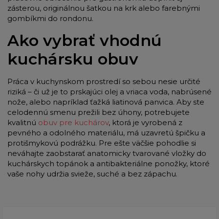
zásterou, originálnou šatkou na krk alebo farebnými
gombíkmi do rondonu.
Ako vybrať vhodnú
kuchársku obuv
Práca v kuchynskom prostredí so sebou nesie určité
riziká – či už je to prskajúci olej a vriaca voda, nabrúsené
nože, alebo napríklad ťažká liatinová panvica. Aby ste
celodennú smenu prežili bez úhony, potrebujete
kvalitnú
obuv pre kuchárov
, ktorá je vyrobená z
pevného a odolného materiálu, má uzavretú špičku a
protišmykovú podrážku. Pre ešte väčšie pohodlie si
neváhajte zaobstarať anatomicky tvarované vložky do
kuchárskych topánok a antibakteriálne ponožky, ktoré
vaše nohy udržia svieže, suché a bez zápachu.