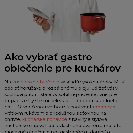
Ako vybrať gastro
oblečenie pre kuchárov
Na
kuchárske oblečenie
sa kladú vysoké nároky. Musí
odolať horúčave a rozpálenému oleju, udržať vás v
suchu, a pritom stále pôsobiť reprezentatívne pre
prípad, že by ste museli vstúpiť do podniku plného
hostí. Osvedčenou voľbou sú cool vent
rondony
s
krátkym rukávom a priedušnou sieťovinou na
chrbte,
kuchárske nohavice
z bavlny a štýlové
kuchárske čiapky. Podľa vlastného uváženia môžete
pracovné oblečenie pre gastronómiu doplniť aj