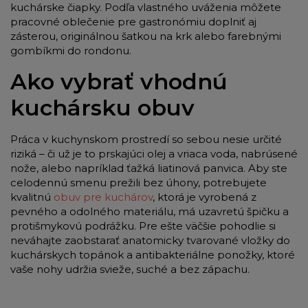
kuchárske čiapky. Podľa vlastného uváženia môžete
pracovné oblečenie pre gastronómiu doplniť aj
zásterou, originálnou šatkou na krk alebo farebnými
gombíkmi do rondonu.
Ako vybrať vhodnú
kuchársku obuv
Práca v kuchynskom prostredí so sebou nesie určité
riziká – či už je to prskajúci olej a vriaca voda, nabrúsené
nože, alebo napríklad ťažká liatinová panvica. Aby ste
celodennú smenu prežili bez úhony, potrebujete
kvalitnú
obuv pre kuchárov
, ktorá je vyrobená z
pevného a odolného materiálu, má uzavretú špičku a
protišmykovú podrážku. Pre ešte väčšie pohodlie si
neváhajte zaobstarať anatomicky tvarované vložky do
kuchárskych topánok a antibakteriálne ponožky, ktoré
vaše nohy udržia svieže, suché a bez zápachu.