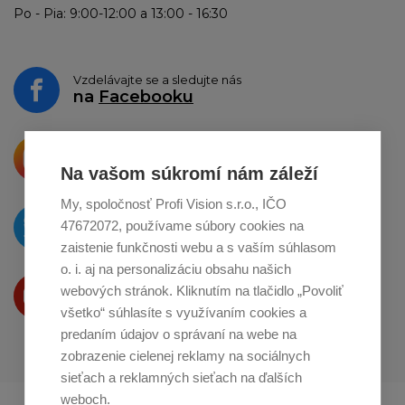
Po - Pia: 9:00-12:00 a 13:00 - 16:30
Vzdelávajte se a sledujte nás
na
Facebooku
Krásne produkty si priamo hovoria
o zdieľanie na
Instagrame
Na vašom súkromí nám záleží
My, spoločnosť Profi Vision s.r.o., IČO
O novinkách píšeme
47672072, používame súbory cookies na
na
Twitteri
zaistenie funkčnosti webu a s vaším súhlasom
o. i. aj na personalizáciu obsahu našich
Produkty Vám predstavujeme
webových stránok. Kliknutím na tlačidlo „Povoliť
na
Youtube
všetko“ súhlasíte s využívaním cookies a
predaním údajov o správaní na webe na
zobrazenie cielenej reklamy na sociálnych
sieťach a reklamných sieťach na ďalších
weboch.