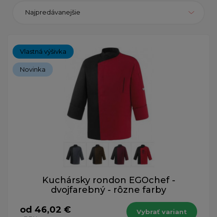
Najpredávanejšie
Vlastná výšivka
Novinka
Kuchársky rondon EGOchef -
dvojfarebný - rôzne farby
od 46,02 €
Vybrať variant