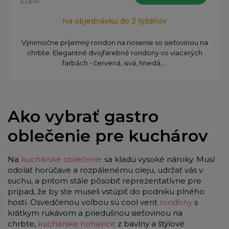
s DPH
Na objednávku do 2 týždňov
Výnimočne príjemný rondon na nosenie so sieťovinou na
chrbte. Elegantné dvojfarebné rondony vo viacerých
farbách - červená, sivá, hnedá,...
Ako vybrať gastro
oblečenie pre kuchárov
Na
kuchárske oblečenie
sa kladú vysoké nároky. Musí
odolať horúčave a rozpálenému oleju, udržať vás v
suchu, a pritom stále pôsobiť reprezentatívne pre
prípad, že by ste museli vstúpiť do podniku plného
hostí. Osvedčenou voľbou sú cool vent
rondony
s
krátkym rukávom a priedušnou sieťovinou na
chrbte,
kuchárske nohavice
z bavlny a štýlové