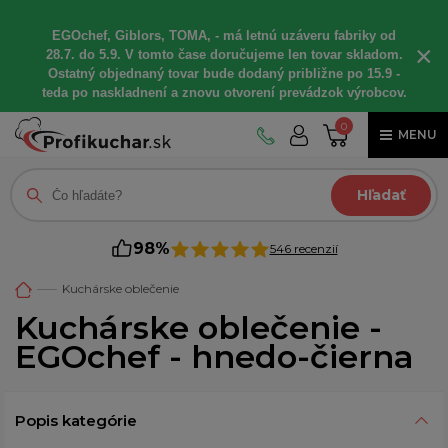
EGOchef, Giblors, TOMA, - má letnú uzáveru fabriky od
×
28.7. do 5.9. V tomto čase doručujeme len tovar skladom.
Ostatný objednaný tovar bude dodaný približne po 15.9 -
teda po naskladnení a znovu otvorení prevádzok výrobcov.
0
MENU
Hľadať
98%
546 recenzií
Kuchárske oblečenie
Kuchárske oblečenie -
EGOchef - hnedo-čierna
Popis kategórie