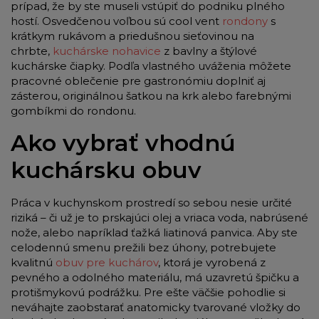
prípad, že by ste museli vstúpiť do podniku plného
hostí. Osvedčenou voľbou sú cool vent
rondony
s
krátkym rukávom a priedušnou sieťovinou na
chrbte,
kuchárske nohavice
z bavlny a štýlové
kuchárske čiapky. Podľa vlastného uváženia môžete
pracovné oblečenie pre gastronómiu doplniť aj
zásterou, originálnou šatkou na krk alebo farebnými
gombíkmi do rondonu.
Ako vybrať vhodnú
kuchársku obuv
Práca v kuchynskom prostredí so sebou nesie určité
riziká – či už je to prskajúci olej a vriaca voda, nabrúsené
nože, alebo napríklad ťažká liatinová panvica. Aby ste
celodennú smenu prežili bez úhony, potrebujete
kvalitnú
obuv pre kuchárov
, ktorá je vyrobená z
pevného a odolného materiálu, má uzavretú špičku a
protišmykovú podrážku. Pre ešte väčšie pohodlie si
neváhajte zaobstarať anatomicky tvarované vložky do