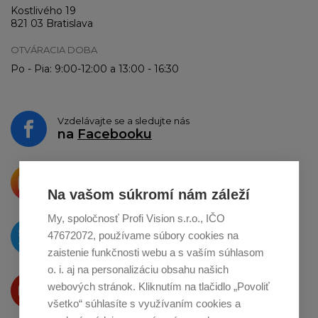
Kostlivého 19
821 03 Bratislava
OTVÁRACIA DOBA
Po - Pia: 9:00-12:00 a 13:00 - 16:30
Vzdelávajte se a sledujte nás
na
Facebooku
Krásne produkty si priamo hovoria
o zdieľanie na
Instagrame
Na vašom súkromí nám záleží
My, spoločnosť Profi Vision s.r.o., IČO
O novinkách píšeme
47672072, používame súbory cookies na
na
Twitteri
zaistenie funkčnosti webu a s vaším súhlasom
o. i. aj na personalizáciu obsahu našich
Produkty Vám predstavujeme
webových stránok. Kliknutím na tlačidlo „Povoliť
na
Youtube
všetko“ súhlasíte s využívaním cookies a