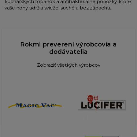
kuchárskych topánok a antibakteriálne ponožky, ktoré
vaše nohy udržia svieže, suché a bez zápachu.
Rokmi preverení výrobcovia a
dodávatelia
Zobraziť všetkých výrobcov