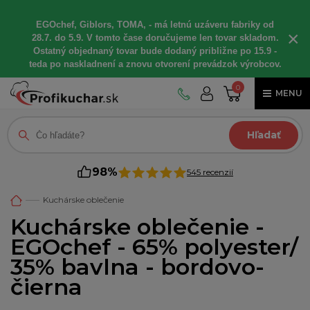
EGOchef, Giblors, TOMA, - má letnú uzáveru fabriky od
×
28.7. do 5.9. V tomto čase doručujeme len tovar skladom.
Ostatný objednaný tovar bude dodaný približne po 15.9 -
teda po naskladnení a znovu otvorení prevádzok výrobcov.
0
MENU
Hľadať
98%
545 recenzií
Kuchárske oblečenie
Kuchárske oblečenie -
EGOchef - 65% polyester/
35% bavlna - bordovo-
čierna