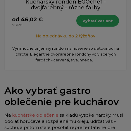
Kuchársky rondon EGOchef -
dvojfarebný - rôzne farby
od 46,02 €
Vybrať variant
s DPH
Na objednávku do 2 týždňov
Výnimočne príjemný rondon na nosenie so sieťovinou na
chrbte. Elegantné dvojfarebné rondony vo viacerých
farbách - červená, sivá, hnedá,...
Ako vybrať gastro
oblečenie pre kuchárov
Na
kuchárske oblečenie
sa kladú vysoké nároky. Musí
odolať horúčave a rozpálenému oleju, udržať vás v
suchu, a pritom stále pôsobiť reprezentatívne pre