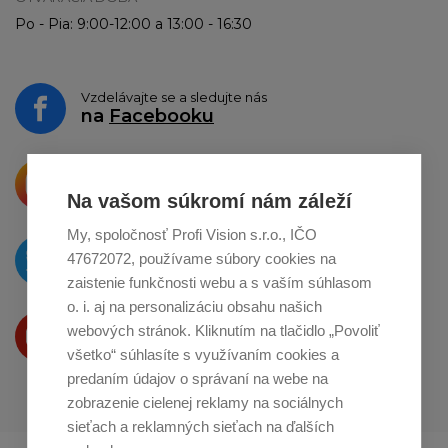
Po - Pia: 9:00-12:00 a 13:00 - 16:30
Vzdelávajte se a sledujte nás
na
Facebooku
Krásne produkty si priamo hovoria
o zdieľanie na
Instagrame
Na vašom súkromí nám záleží
My, spoločnosť Profi Vision s.r.o., IČO
O novinkách píšeme
47672072, používame súbory cookies na
na
Twitteri
zaistenie funkčnosti webu a s vaším súhlasom
o. i. aj na personalizáciu obsahu našich
Produkty Vám predstavujeme
webových stránok. Kliknutím na tlačidlo „Povoliť
na
Youtube
všetko“ súhlasíte s využívaním cookies a
predaním údajov o správaní na webe na
zobrazenie cielenej reklamy na sociálnych
sieťach a reklamných sieťach na ďalších