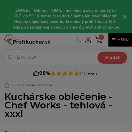
EGOchef, Giblors, TOMA, - má letnú uzáveru fabriky od
×
28.7. do 5.9. V tomto čase doručujeme len tovar skladom.
Ostatný objednaný tovar bude dodaný približne po 15.9 -
teda po naskladnení a znovu otvorení prevádzok výrobcov.
0
MENU
Hľadať
98%
545 recenzií
Kuchárske oblečenie
Kuchárske oblečenie -
Chef Works - tehlová -
xxxl