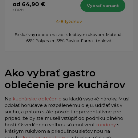
od 64,90 €
Vybrať variant
s DPH
4-8 týždňov
​Exkluzívny rondon na zips s krátkym rukávom. Materiál:
65% Polyester, 35% Bavlna. Farba - tehlová.
Ako vybrať gastro
oblečenie pre kuchárov
Na
kuchárske oblečenie
sa kladú vysoké nároky. Musí
odolať horúčave a rozpálenému oleju, udržať vás v
suchu, a pritom stále pôsobiť reprezentatívne pre
prípad, že by ste museli vstúpiť do podniku plného
hostí. Osvedčenou voľbou sú cool vent
rondony
s
krátkym rukávom a priedušnou sieťovinou na
chrbte,
kuchárske nohavice
z bavlny a štýlové