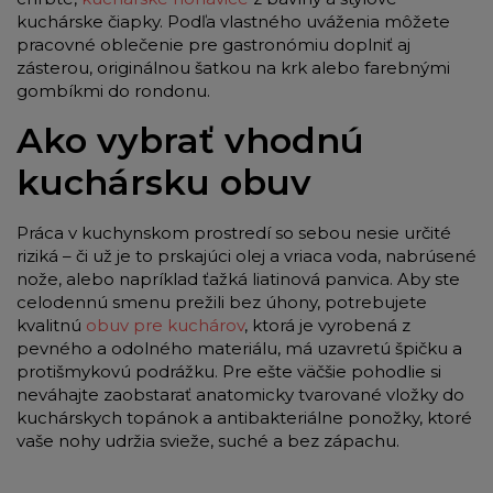
kuchárske čiapky. Podľa vlastného uváženia môžete
pracovné oblečenie pre gastronómiu doplniť aj
zásterou, originálnou šatkou na krk alebo farebnými
gombíkmi do rondonu.
Ako vybrať vhodnú
kuchársku obuv
Práca v kuchynskom prostredí so sebou nesie určité
riziká – či už je to prskajúci olej a vriaca voda, nabrúsené
nože, alebo napríklad ťažká liatinová panvica. Aby ste
celodennú smenu prežili bez úhony, potrebujete
kvalitnú
obuv pre kuchárov
, ktorá je vyrobená z
pevného a odolného materiálu, má uzavretú špičku a
protišmykovú podrážku. Pre ešte väčšie pohodlie si
neváhajte zaobstarať anatomicky tvarované vložky do
kuchárskych topánok a antibakteriálne ponožky, ktoré
vaše nohy udržia svieže, suché a bez zápachu.