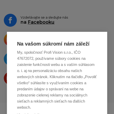
Vzdelávajte se a sledujte nás
na
Facebooku
Krásne produkty si priamo hovoria
o zdieľanie na
Instagrame
Na vašom súkromí nám záleží
My, spoločnosť Profi Vision s.r.o., IČO
O novinkách píšeme
47672072, používame súbory cookies na
na
Twitteri
zaistenie funkčnosti webu a s vaším súhlasom
o. i. aj na personalizáciu obsahu našich
Produkty Vám predstavujeme
webových stránok. Kliknutím na tlačidlo „Povoliť
na
Youtube
všetko“ súhlasíte s využívaním cookies a
predaním údajov o správaní na webe na
zobrazenie cielenej reklamy na sociálnych
sieťach a reklamných sieťach na ďalších
weboch.
Profikuchař.cz
Profikoch.at