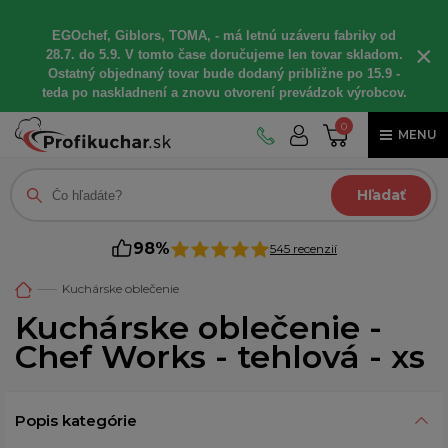
EGOchef, Giblors, TOMA, - má letnú uzáveru fabriky od
×
28.7. do 5.9. V tomto čase doručujeme len tovar skladom.
Ostatný objednaný tovar bude dodaný približne po 15.9 -
teda po naskladnení a znovu otvorení prevádzok výrobcov.
0
MENU
Hľadať
98%
545 recenzií
Kuchárske oblečenie
Kuchárske oblečenie -
Chef Works - tehlová - xs
Popis kategórie