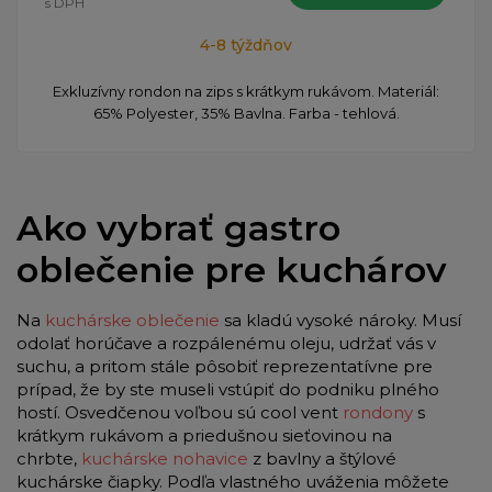
s DPH
4-8 týždňov
​Exkluzívny rondon na zips s krátkym rukávom. Materiál:
65% Polyester, 35% Bavlna. Farba - tehlová.
Ako vybrať gastro
oblečenie pre kuchárov
Na
kuchárske oblečenie
sa kladú vysoké nároky. Musí
odolať horúčave a rozpálenému oleju, udržať vás v
suchu, a pritom stále pôsobiť reprezentatívne pre
prípad, že by ste museli vstúpiť do podniku plného
hostí. Osvedčenou voľbou sú cool vent
rondony
s
krátkym rukávom a priedušnou sieťovinou na
chrbte,
kuchárske nohavice
z bavlny a štýlové
kuchárske čiapky. Podľa vlastného uváženia môžete