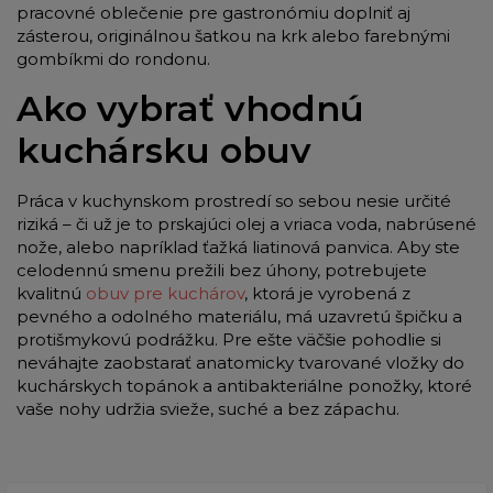
pracovné oblečenie pre gastronómiu doplniť aj
zásterou, originálnou šatkou na krk alebo farebnými
gombíkmi do rondonu.
Ako vybrať vhodnú
kuchársku obuv
Práca v kuchynskom prostredí so sebou nesie určité
riziká – či už je to prskajúci olej a vriaca voda, nabrúsené
nože, alebo napríklad ťažká liatinová panvica. Aby ste
celodennú smenu prežili bez úhony, potrebujete
kvalitnú
obuv pre kuchárov
, ktorá je vyrobená z
pevného a odolného materiálu, má uzavretú špičku a
protišmykovú podrážku. Pre ešte väčšie pohodlie si
neváhajte zaobstarať anatomicky tvarované vložky do
kuchárskych topánok a antibakteriálne ponožky, ktoré
vaše nohy udržia svieže, suché a bez zápachu.