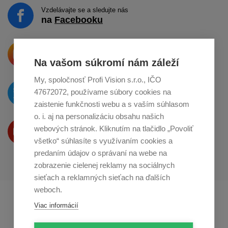
Vzdelávajte se a sledujte nás
na
Facebooku
Krásne produkty si priamo hovoria
o zdieľanie na
Instagrame
Na vašom súkromí nám záleží
My, spoločnosť Profi Vision s.r.o., IČO
O novinkách píšeme
47672072, používame súbory cookies na
na
Twitteri
zaistenie funkčnosti webu a s vaším súhlasom
o. i. aj na personalizáciu obsahu našich
Produkty Vám predstavujeme
webových stránok. Kliknutím na tlačidlo „Povoliť
na
Youtube
všetko“ súhlasíte s využívaním cookies a
predaním údajov o správaní na webe na
zobrazenie cielenej reklamy na sociálnych
sieťach a reklamných sieťach na ďalších
weboch.
Profikuchař.cz
Profikoch.at
Viac informácií
Profiszakacs.hu