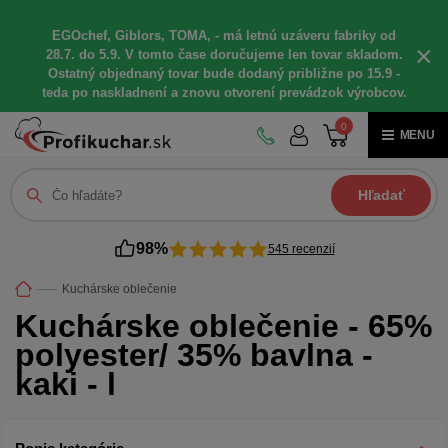
EGOchef, Giblors, TOMA, - má letnú uzáveru fabriky od
×
28.7. do 5.9. V tomto čase doručujeme len tovar skladom.
Ostatný objednaný tovar bude dodaný približne po 15.9 -
teda po naskladnení a znovu otvorení prevádzok výrobcov.
0
MENU
Hľadať
98%
545 recenzií
Kuchárske oblečenie
Kuchárske oblečenie - 65%
polyester/ 35% bavlna -
kaki - l