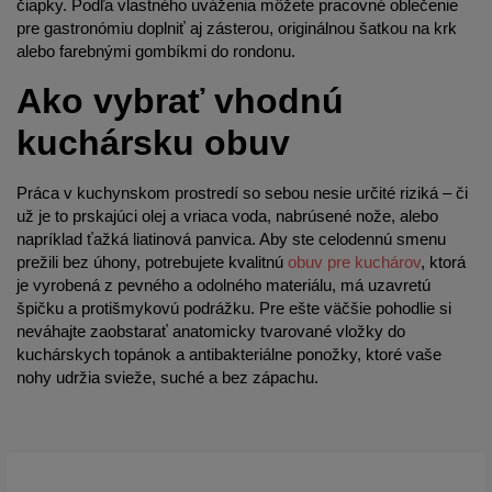
čiapky. Podľa vlastného uváženia môžete pracovné oblečenie
pre gastronómiu doplniť aj zásterou, originálnou šatkou na krk
alebo farebnými gombíkmi do rondonu.
Ako vybrať vhodnú
kuchársku obuv
Práca v kuchynskom prostredí so sebou nesie určité riziká – či
už je to prskajúci olej a vriaca voda, nabrúsené nože, alebo
napríklad ťažká liatinová panvica. Aby ste celodennú smenu
prežili bez úhony, potrebujete kvalitnú
obuv pre kuchárov
, ktorá
je vyrobená z pevného a odolného materiálu, má uzavretú
špičku a protišmykovú podrážku. Pre ešte väčšie pohodlie si
neváhajte zaobstarať anatomicky tvarované vložky do
kuchárskych topánok a antibakteriálne ponožky, ktoré vaše
nohy udržia svieže, suché a bez zápachu.