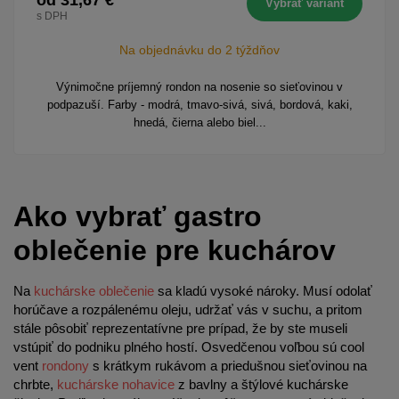
od 31,67 €
Vybrať variant
s DPH
Na objednávku do 2 týždňov
Výnimočne príjemný rondon na nosenie so sieťovinou v
podpazuší. Farby - modrá, tmavo-sivá, sivá, bordová, kaki,
hnedá, čierna alebo biel...
Ako vybrať gastro
oblečenie pre kuchárov
Na
kuchárske oblečenie
sa kladú vysoké nároky. Musí odolať
horúčave a rozpálenému oleju, udržať vás v suchu, a pritom
stále pôsobiť reprezentatívne pre prípad, že by ste museli
vstúpiť do podniku plného hostí. Osvedčenou voľbou sú cool
vent
rondony
s krátkym rukávom a priedušnou sieťovinou na
chrbte,
kuchárske nohavice
z bavlny a štýlové kuchárske