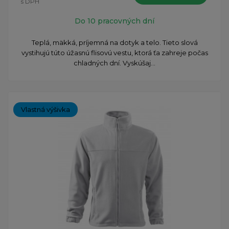
s DPH
Do 10 pracovných dní
Teplá, mäkká, príjemná na dotyk a telo. Tieto slová
vystihujú túto úžasnú flisovú vestu, ktorá ťa zahreje počas
chladných dní. Vyskúšaj...
Vlastná výšivka