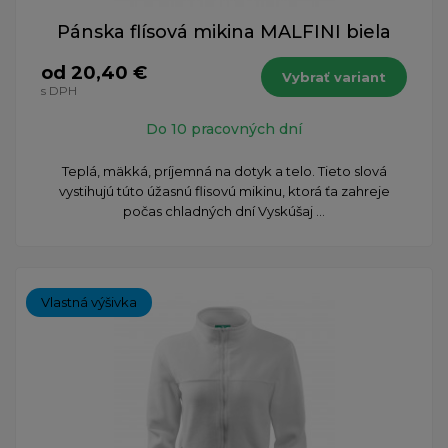
Pánska flísová mikina MALFINI biela
od 20,40 €
Vybrať variant
s DPH
Do 10 pracovných dní
Teplá, mäkká, príjemná na dotyk a telo. Tieto slová
vystihujú túto úžasnú flisovú mikinu, ktorá ťa zahreje
počas chladných dní Vyskúšaj ...
Vlastná výšivka