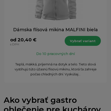
Dámska flísová mikina MALFINI biela
od 20,40 €
Vybrať variant
s DPH
Do 10 pracovných dní
Teplá, mäkká, príjemná na dotyk a telo. Tieto slová
vystihujú túto úžasnú flisovú mikinu, ktorá ťa zahreje
počas chladných dní. Vyskúšaj...
Ako vybrať gastro
oblečenie pre kuchárov