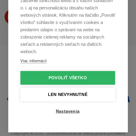
zaistenie funkčnosti webu a s vaším súhlasom
o. i. aj na personalizáciu obsahu našich
Produkty Vám predstavujeme
webových stránok. Kliknutím na tlačidlo „Povoliť
na
Youtube
všetko“ súhlasíte s využívaním cookies a
predaním údajov o správaní na webe na
zobrazenie cielenej reklamy na sociálnych
sieťach a reklamných sieťach na ďalších
weboch.
Profikuchař.cz
Profikoch.at
Viac informácií
Profiszakacs.hu
POVOLIŤ VŠETKO
LEN NEVYHNUTNÉ
Nastavenia
Copyright © 2010 - 2026 profikuchar.sk Všetky práva vyhradené