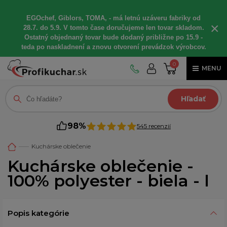
EGOchef, Giblors, TOMA, - má letnú uzáveru fabriky od
×
28.7. do 5.9. V tomto čase doručujeme len tovar skladom.
Ostatný objednaný tovar bude dodaný približne po 15.9 -
teda po naskladnení a znovu otvorení prevádzok výrobcov.
0
MENU
Hľadať
98%
545 recenzií
Kuchárske oblečenie
Kuchárske oblečenie -
100% polyester - biela - l
Popis kategórie