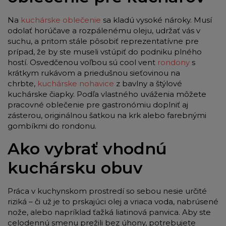
Na
kuchárske oblečenie
sa kladú vysoké nároky. Musí
odolať horúčave a rozpálenému oleju, udržať vás v
suchu, a pritom stále pôsobiť reprezentatívne pre
prípad, že by ste museli vstúpiť do podniku plného
hostí. Osvedčenou voľbou sú cool vent
rondony
s
krátkym rukávom a priedušnou sieťovinou na
chrbte,
kuchárske nohavice
z bavlny a štýlové
kuchárske čiapky. Podľa vlastného uváženia môžete
pracovné oblečenie pre gastronómiu doplniť aj
zásterou, originálnou šatkou na krk alebo farebnými
gombíkmi do rondonu.
Ako vybrať vhodnú
kuchársku obuv
Práca v kuchynskom prostredí so sebou nesie určité
riziká – či už je to prskajúci olej a vriaca voda, nabrúsené
nože, alebo napríklad ťažká liatinová panvica. Aby ste
celodennú smenu prežili bez úhony, potrebujete