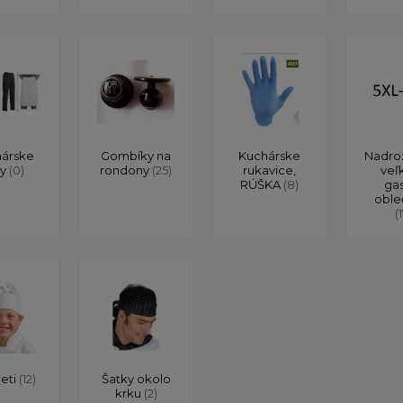
árske
Gombíky na
Kuchárske
Nadro
ty
(0)
rondony
(25)
rukavice,
veľ
RÚŠKA
(8)
ga
oble
(
deti
(12)
Šatky okolo
krku
(2)