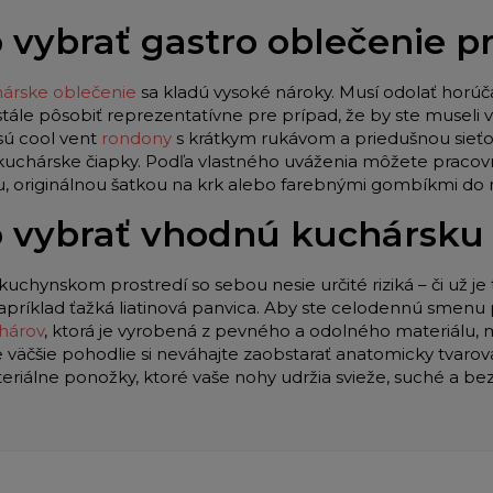
 vybrať gastro oblečenie 
árske oblečenie
sa kladú vysoké nároky. Musí odolať horúč
stále pôsobiť reprezentatívne pre prípad, že by ste museli
sú cool vent
rondony
s krátkym rukávom a priedušnou sieťo
 kuchárske čiapky. Podľa vlastného uváženia môžete pracov
u, originálnou šatkou na krk alebo farebnými gombíkmi do
 vybrať vhodnú kuchársku
kuchynskom prostredí so sebou nesie určité riziká – či už je 
apríklad ťažká liatinová panvica. Aby ste celodennú smenu p
hárov
, ktorá je vyrobená z pevného a odolného materiálu,
e väčšie pohodlie si neváhajte zaobstarať anatomicky tvar
teriálne ponožky, ktoré vaše nohy udržia svieže, suché a be