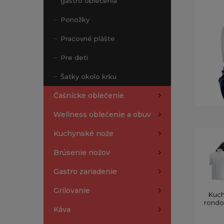
gastro oblečenia
Ponožky
Pracovné plášte
Pre deti
Šatky okolo krku
Čašnícke oblečenie
Wellness oblečenie a obuv
Kuchynské nože
Brúsenie nožov
Gastro zariadenie
Grilovanie
Kuch
rond
Káva