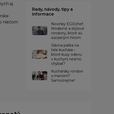
ych aj
Rady, návody, tipy a
informace
árske
po niečom
Novinky EGOchef:
Moderné a štýlové
rondony, ktoré sú
súčasným hitom
Slávna päťka na
tele kuchára –
ktoré kusy odevu
v kuchyni nesmú
chýbať?
Kuchársky rondon
s menom?
Samozrejme!