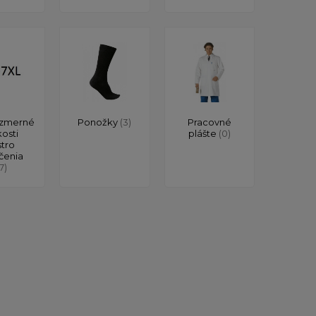
zmerné
Ponožky
(3)
Pracovné
kosti
plášte
(0)
stro
čenia
17)