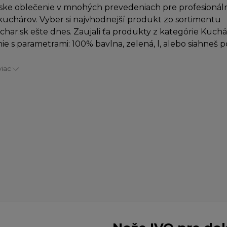
ke oblečenie v mnohých prevedeniach pre profesionáln
uchárov. Vyber si najvhodnejší produkt zo sortimentu
char.sk ešte dnes. Zaujali ťa produkty z kategórie Kuch
ie s parametrami: 100% bavlna, zelená, l, alebo siahneš 
viac