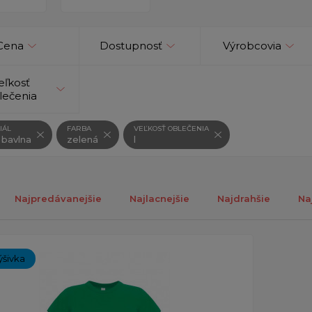
Cena
Dostupnosť
Výrobcovia
eľkosť
lečenia
IÁL
FARBA
VEĽKOSŤ OBLEČENIA
 bavlna
zelená
l
Najpredávanejšie
Najlacnejšie
Najdrahšie
Na
ch 1-1 z 1 záznamu.
ýšivka