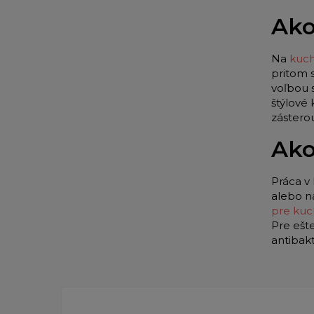
Ako
Na
kuch
pritom 
voľbou 
štýlové
zástero
Ako
Práca v 
alebo n
pre kuc
Pre ešt
antibak