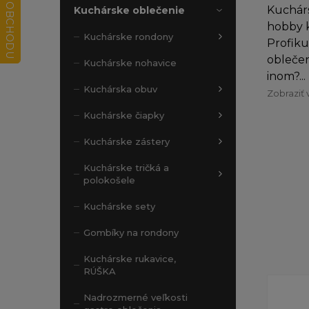
Kuchárs
Kuchárske oblečenie
hobby k
Kuchárske rondony
Profiku
oblečen
Kuchárske nohavice
inom?...
Kuchárska obuv
Zobraziť 
Kuchárske čiapky
Kuchárske zástery
Kuchárske tričká a
polokošele
Kuchárske sety
Gombíky na rondony
Kuchárske rukavice,
RÚŠKA
Nadrozmerné veľkosti