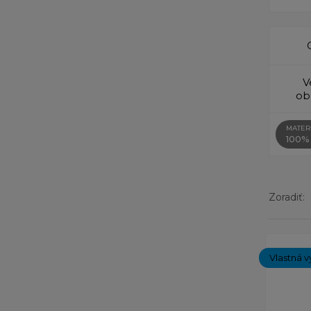
V
ob
MATER
100%
Zoradiť:
Zobrazený
Vlastná v