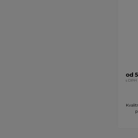
od 5
s DPH
Kvali
p