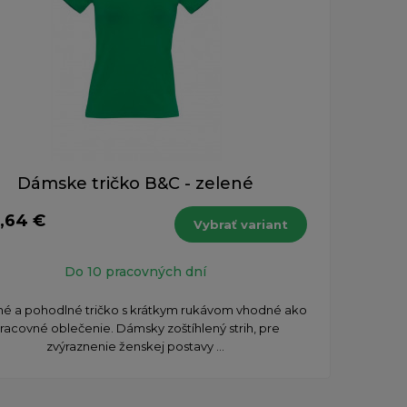
Dámske tričko B&C - zelené
,64 €
Vybrať variant
Do 10 pracovných dní
tné a pohodlné tričko s krátkym rukávom vhodné ako
racovné oblečenie. Dámsky zoštíhlený strih, pre
zvýraznenie ženskej postavy ...