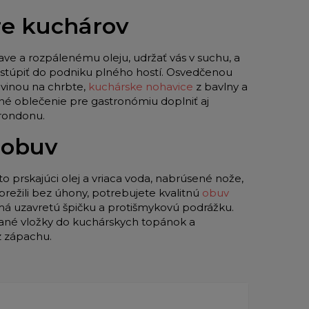
pre kuchárov
ave a rozpálenému oleju, udržať vás v suchu, a
 vstúpiť do podniku plného hostí. Osvedčenou
vinou na chrbte,
kuchárske nohavice
z bavlny a
né oblečenie pre gastronómiu doplniť aj
 rondonu.
 obuv
to prskajúci olej a vriaca voda, nabrúsené nože,
režili bez úhony, potrebujete kvalitnú
obuv
 má uzavretú špičku a protišmykovú podrážku.
ované vložky do kuchárskych topánok a
z zápachu.