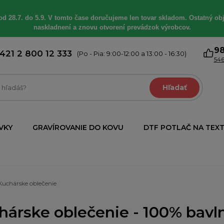
od 28.7. do 5.9. V tomto čase doručujeme len tovar skladom. Ostatný obj
naskladnení a znovu otvorení prevádzok výrobcov.
9
421 2 800 12 333
(Po - Pia: 9:00-12:00 a 13:00 - 16:30)
546
Hľadať
VKY
GRAVÍROVANIE DO KOVU
DTF POTLAČ NA TEXT
Kuchárske oblečenie
árske oblečenie - 100% bavlna