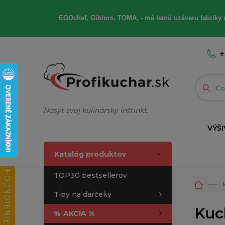
EGOchef, Giblors, TOMA, - má letnú uzáveru fabriky 
+
Nasýť svoj kulinársky inštinkt.
VÝŠI
Katalóg produktov
HODNOTENIE OBCHODU
TOP30 bestsellerov
Tipy na darčeky
Kuch
%
AKCIA %