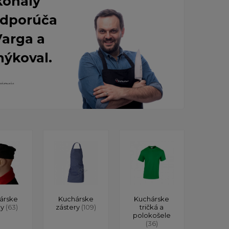
konalý
 Odporúča
Varga a
nýkoval.
árske
Kuchárske
Kuchárske
ky
(63)
zástery
(109)
tričká a
polokošele
(36)