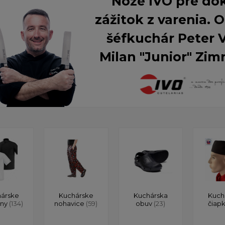
Nože IVO pre do
zážitok z varenia.
šéfkuchár Peter 
Milan "Junior" Zim
árske
Kuchárske
Kuchárska
Kuch
ony
(134)
nohavice
(59)
obuv
(23)
čiap