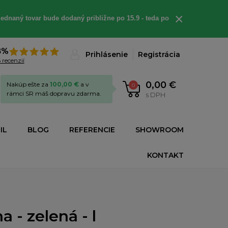
×
ednaný tovar bude dodaný približne po 15.9 - teda po
8%
Prihlásenie
Registrácia
 recenzií
0,00 €
Nakúp ešte za
100,00 €
a v
0
rámci SR máš dopravu zdarma.
s DPH
IL
BLOG
REFERENCIE
SHOWROOM
KONTAKT
 - zelená - l