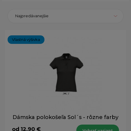
Najpredávanejšie
Vlastná výšivka
Dámska polokošeľa Sol´s - rôzne farby
od 12,90 €
Vybrať variant