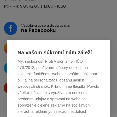
Po - Pia: 9:00-12:00 a 13:00 - 16:30
Vzdelávajte se a sledujte nás
na
Facebooku
Krásne produkty si priamo hovoria
o zdieľanie na
Instagrame
Na vašom súkromí nám záleží
My, spoločnosť Profi Vision s.r.o., IČO
O novinkách píšeme
47672072, používame súbory cookies na
na
Twitteri
zaistenie funkčnosti webu a s vaším súhlasom
o. i. aj na personalizáciu obsahu našich
Produkty Vám predstavujeme
webových stránok. Kliknutím na tlačidlo „Povoliť
na
Youtube
všetko“ súhlasíte s využívaním cookies a
predaním údajov o správaní na webe na
zobrazenie cielenej reklamy na sociálnych
sieťach a reklamných sieťach na ďalších