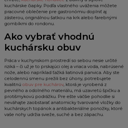
kuchárske čiapky. Podľa vlastného uváženia môžete
pracovné oblečenie pre gastronómiu doplniť aj
zásterou, originálnou šatkou na krk alebo farebnými
gombíkmi do rondonu.
Ako vybrať vhodnú
kuchársku obuv
Práca v kuchynskom prostredí so sebou nesie určité
riziká – či už je to prskajúci olej a vriaca voda, nabrúsené
nože, alebo napríklad ťažká liatinová panvica. Aby ste
celodennú smenu prežili bez úhony, potrebujete
kvalitnú
obuv pre kuchárov
, ktorá je vyrobená z
pevného a odolného materiálu, má uzavretú špičku a
protišmykovú podrážku. Pre ešte väčšie pohodlie si
neváhajte zaobstarať anatomicky tvarované vložky do
kuchárskych topánok a antibakteriálne ponožky, ktoré
vaše nohy udržia svieže, suché a bez zápachu.