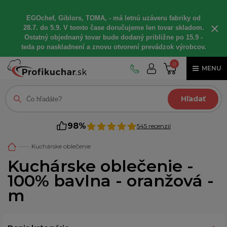
EGOchef, Giblors, TOMA, - má letnú uzáveru fabriky od
×
28.7. do 5.9. V tomto čase doručujeme len tovar skladom.
Ostatný objednaný tovar bude dodaný približne po 15.9 -
teda po naskladnení a znovu otvorení prevádzok výrobcov.
0
MENU
Hľadať
98%
545 recenzií
Kuchárske oblečenie
Kuchárske oblečenie -
100% bavlna - oranžová -
m