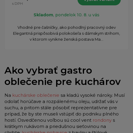
s DPH
Skladom
, pondelok 10. 8. u vás
Vhodné pre čašníčky, ako pohodlný pracovný odev
Elegantná prispôsobivá polokošeľa s dámskym strihom,
v ktorom vynikne ženská postava Ma...
Ako vybrať gastro
oblečenie pre kuchárov
Na
kuchárske oblečenie
sa kladú vysoké nároky. Musí
odolať horúčave a rozpálenému oleju, udržať vás v
suchu, a pritom stále pôsobiť reprezentatívne pre
prípad, že by ste museli vstúpiť do podniku plného
hostí. Osvedčenou voľbou sú cool vent
rondony
s
krátkym rukávom a priedušnou sieťovinou na
chrbte,
kuchárske nohavice
z bavlny a štýlové