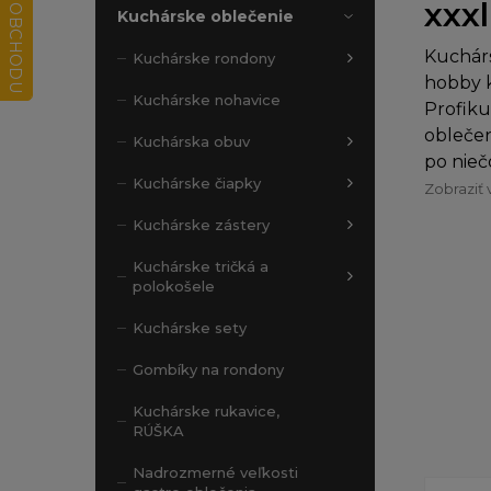
xxxl
Kuchárske oblečenie
Kuchárs
Kuchárske rondony
hobby k
Kuchárske nohavice
Profiku
oblečen
Kuchárska obuv
po nieč
Kuchárske čiapky
Zobraziť 
Kuchárske zástery
Kuchárske tričká a
polokošele
Kuchárske sety
Gombíky na rondony
Kuchárske rukavice,
RÚŠKA
Nadrozmerné veľkosti