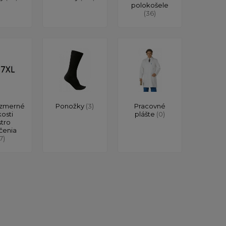
polokošele
(36)
zmerné
Ponožky
(3)
Pracovné
kosti
plášte
(0)
stro
čenia
17)