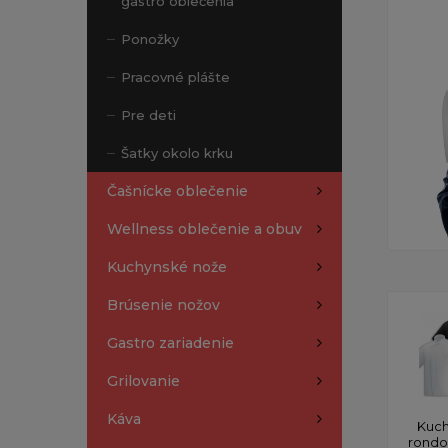
gastro oblečenia
Ponožky
Pracovné plášte
Pre deti
Šatky okolo krku
Čašnícke oblečenie
Wellness oblečenie a obuv
Kuchynské nože
Brúsenie nožov
Gastro zariadenie
Grilovanie
Káva
Kuch
rond