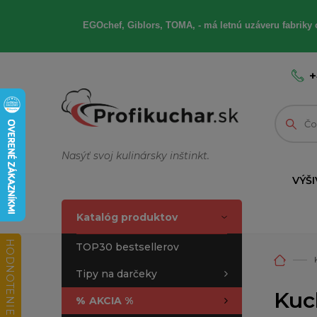
EGOchef, Giblors, TOMA, - má letnú uzáveru fabriky 
+
Nasýť svoj kulinársky inštinkt.
VÝŠI
Katalóg produktov
HODNOTENIE OBCHODU
TOP30 bestsellerov
Tipy na darčeky
Kuc
%
AKCIA %