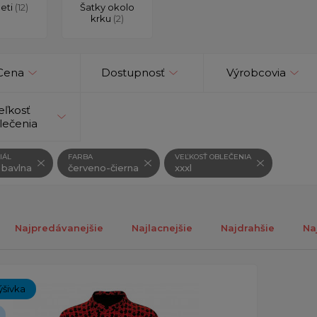
deti
(12)
Šatky okolo
krku
(2)
Cena
Dostupnosť
Výrobcovia
eľkosť
lečenia
IÁL
FARBA
VEĽKOSŤ OBLEČENIA
 bavlna
červeno-čierna
xxxl
Najpredávanejšie
Najlacnejšie
Najdrahšie
Na
ch 1-1 z 1 záznamu.
ýšivka