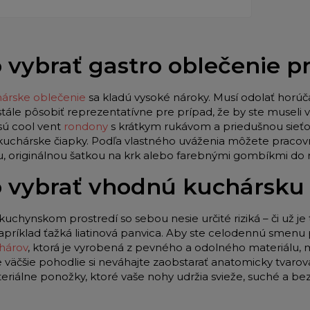
 vybrať gastro oblečenie 
árske oblečenie
sa kladú vysoké nároky. Musí odolať horúč
stále pôsobiť reprezentatívne pre prípad, že by ste museli
sú cool vent
rondony
s krátkym rukávom a priedušnou sieťo
 kuchárske čiapky. Podľa vlastného uváženia môžete pracov
u, originálnou šatkou na krk alebo farebnými gombíkmi do
 vybrať vhodnú kuchársku
kuchynskom prostredí so sebou nesie určité riziká – či už je 
apríklad ťažká liatinová panvica. Aby ste celodennú smenu p
hárov
, ktorá je vyrobená z pevného a odolného materiálu,
e väčšie pohodlie si neváhajte zaobstarať anatomicky tvar
teriálne ponožky, ktoré vaše nohy udržia svieže, suché a be