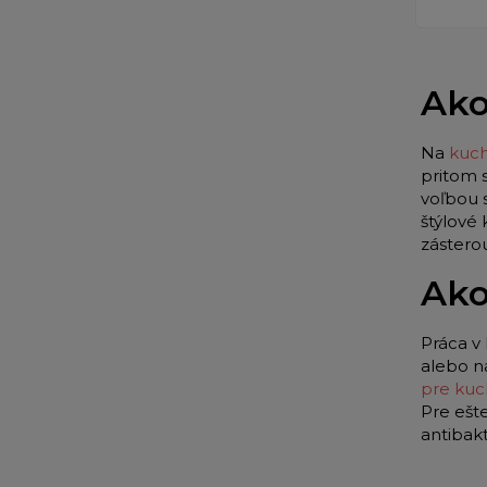
Ako
Na
kuch
pritom 
voľbou 
štýlové
zástero
Ako
Práca v 
alebo n
pre kuc
Pre ešt
antibak