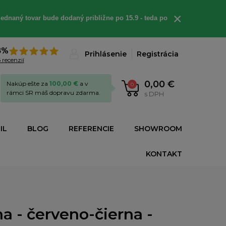
×
ednaný tovar bude dodaný približne po 15.9 - teda po
8%
Prihlásenie
Registrácia
 recenzií
0,00 €
Nakúp ešte za
100,00 €
a v
0
rámci SR máš dopravu zdarma.
s DPH
IL
BLOG
REFERENCIE
SHOWROOM
KONTAKT
a - červeno-čierna -