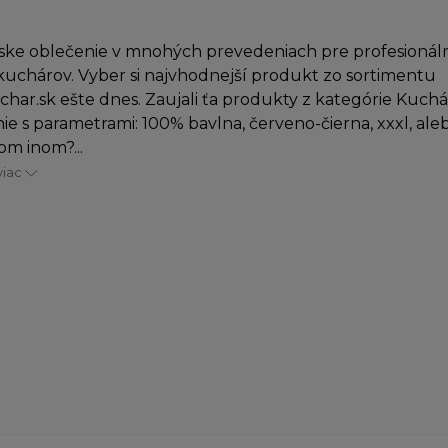
ke oblečenie v mnohých prevedeniach pre profesionáln
uchárov. Vyber si najvhodnejší produkt zo sortimentu
char.sk ešte dnes. Zaujali ťa produkty z kategórie Kuch
ie s parametrami: 100% bavlna, červeno-čierna, xxxl, ale
om inom?...
viac