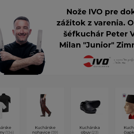
Nože IVO pre do
zážitok z varenia.
šéfkuchár Peter 
Milan "Junior" Zim
árske
Kuchárske
Kuchárska
Kuch
ony
(134)
nohavice
(59)
obuv
(23)
čiap