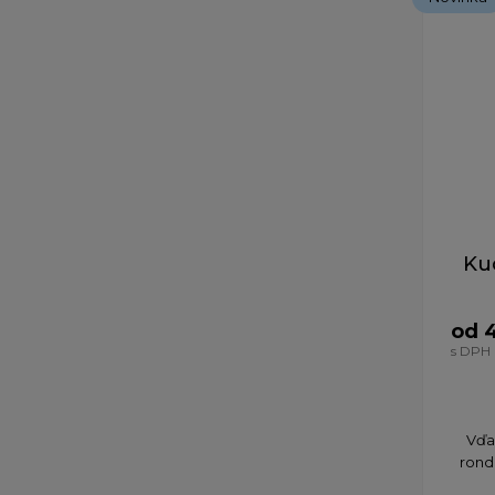
Ku
od 
s DPH
​Vď
rond