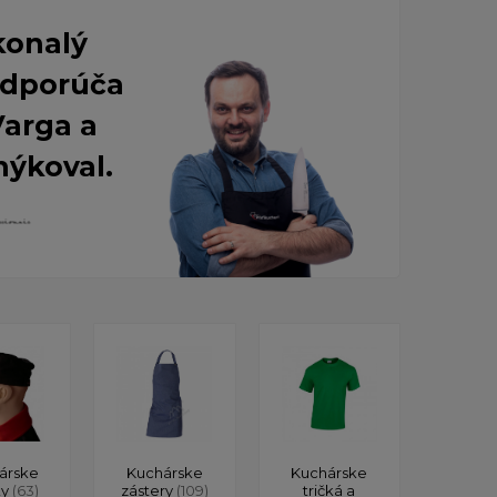
konalý
 Odporúča
Varga a
nýkoval.
árske
Kuchárske
Kuchárske
ky
(63)
zástery
(109)
tričká a