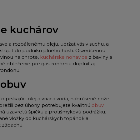
pre kuchárov
ave a rozpálenému oleju, udržať vás v suchu, a
 vstúpiť do podniku plného hostí. Osvedčenou
vinou na chrbte,
kuchárske nohavice
z bavlny a
né oblečenie pre gastronómiu doplniť aj
 rondonu.
 obuv
to prskajúci olej a vriaca voda, nabrúsené nože,
režili bez úhony, potrebujete kvalitnú
obuv
 má uzavretú špičku a protišmykovú podrážku.
ované vložky do kuchárskych topánok a
z zápachu.