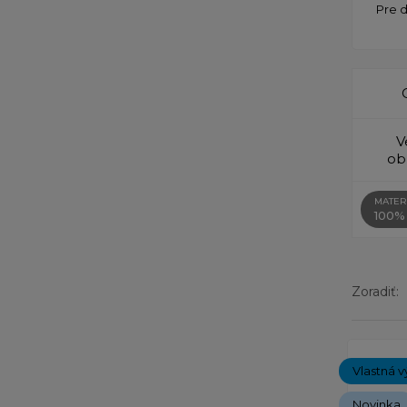
Pre 
V
ob
MATER
100%
Zoradiť:
Zobrazený
Vlastná v
Novinka