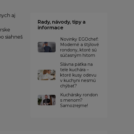
ych aj
Rady, návody, tipy a
informace
árske
bo siahneš
Novinky EGOchef:
Moderné a štýlové
rondony, ktoré sú
súčasným hitom
Slávna päťka na
tele kuchára –
ktoré kusy odevu
v kuchyni nesmú
chýbať?
Kuchársky rondon
s menom?
Samozrejme!