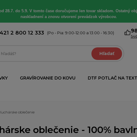
od 28.7. do 5.9. V tomto čase doručujeme len tovar skladom. Ostatný obj
naskladnení a znovu otvorení prevádzok výrobcov.
9
421 2 800 12 333
(Po - Pia: 9:00-12:00 a 13:00 - 16:30)
546
Hľadať
VKY
GRAVÍROVANIE DO KOVU
DTF POTLAČ NA TEXT
Kuchárske oblečenie
hárske oblečenie - 100% bavln