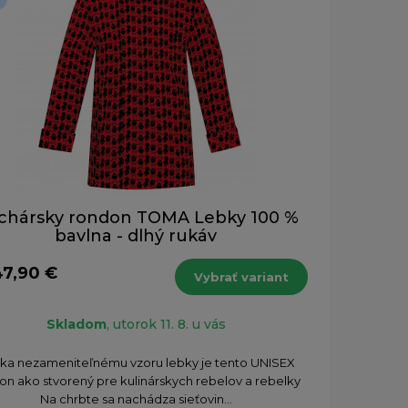
chársky rondon TOMA Lebky 100 %
bavlna - dlhý rukáv
47,90 €
Vybrať variant
Skladom
, utorok 11. 8. u vás
aka nezameniteľnému vzoru lebky je tento UNISEX
on ako stvorený pre kulinárskych rebelov a rebelky
Na chrbte sa nachádza sieťovin...