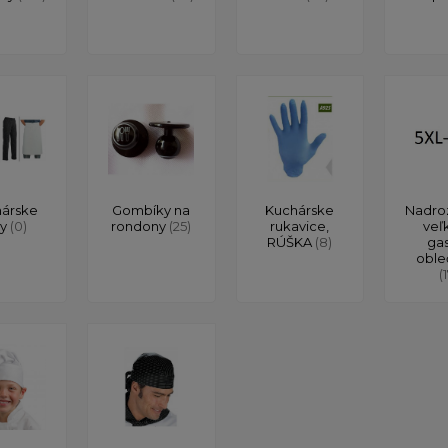
árske
Gombíky na
Kuchárske
Nadro
ty
(0)
rondony
(25)
rukavice,
veľ
RÚŠKA
(8)
ga
oble
(