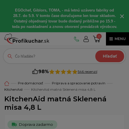
EGOchef, Giblors, TOMA, - má letnú uzáveru fabriky od
×
28.7. do 5.9. V tomto čase doručujeme len tovar skladom.
Ostatný objednaný tovar bude dodaný približne po 15.9 -
teda po naskladnení a znovu otvorení prevádzok výrobcov.
0
MENU
Hľadať
98%
546 recenzií
Pre domácnosť
Príprava a spracovanie potravín
KitchenAid
KitchenAid matná Sklenená misa 4,8 L
KitchenAid matná Sklenená
misa 4,8 L
Doprava zadarmo