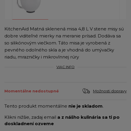
KitchenAid Matná sklenená misa 4,8 L V stene misy sú
dobre viditeľné mierky na meranie prísad. Dodáva sa
so silikónovým viečkom. Táto misa je vyrobená z
pevného odolného skla a je vhodná do umývačky
riadu, mrazničky i mikrovlnnej rúry
VIAC INFO
Možnosti dopravy
Momentálne nedostupné
Tento produkt momentálne
nie je skladom
.
Klikni nižšie, zadaj email
a z nášho kulinária sa ti po
doskladnení ozveme