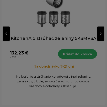
KitchenAid strúhač zeleniny 5KSMVSA
132,23 €
Pridať do košíka
s DPH
Na objednávku 7-21 dní
Na krájanie a strúhanie koreňovej a inej zeleniny,
zemiakov, cibule, syrov, rôznych druhov ovocia,
orechov a čokolády. Obsahuje...