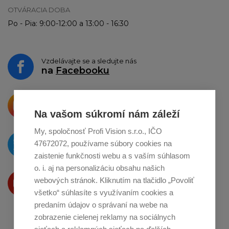
OTVÁRACIA DOBA
Po - Pia: 9:00-12:00 a 13:00 - 16:30
Vzdelávajte se a sledujte nás
na
Facebooku
Krásne produkty si priamo hovoria
o zdieľanie na
Instagrame
Na vašom súkromí nám záleží
My, spoločnosť Profi Vision s.r.o., IČO
O novinkách píšeme
47672072, používame súbory cookies na
na
Twitteri
zaistenie funkčnosti webu a s vaším súhlasom
o. i. aj na personalizáciu obsahu našich
Produkty Vám predstavujeme
webových stránok. Kliknutím na tlačidlo „Povoliť
na
Youtube
všetko“ súhlasíte s využívaním cookies a
predaním údajov o správaní na webe na
zobrazenie cielenej reklamy na sociálnych